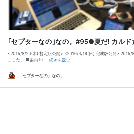
｢セプターなの｣なの。#95●夏だ! カルドだ!
<2015/8/20(木) 暫定版公開> <2016/6/19(日) 完成版公開
｢セ
ました。 ■案内 ht …
続きを読む
プ
タ
「セプターなの」なの。
ー
な
の｣
な
の。
#95●
夏
だ!
カ