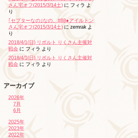
さん宅オフ(2015/3/14土)
に
フィラ
よ
り
｢セプターなの｣なの。#88●アイルトン
さん宅オフ(2015/3/14土)
に
zemrak
よ
り
2018/4/1(日) リボルト りくさん主催対
戦会
に
フィラ
より
2018/4/1(日) リボルト りくさん主催対
戦会
に
フィラ
より
アーカイブ
2026年
7月
6月
2025年
2023年
2022年