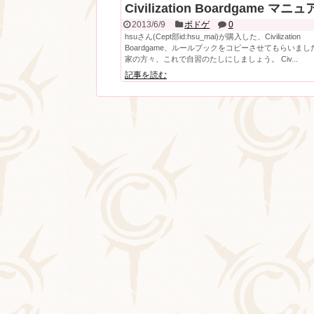
Civilization Boardgame マニ
2013/6/9
ボドゲ
0
hsuさん(Cept部id:hsu_mai)が購入した、Civilization
Boardgame、ルールブックをコピーさせてもらいまし
家の方々、これで自習のたしにしましょう。 Civ...
記事を読む