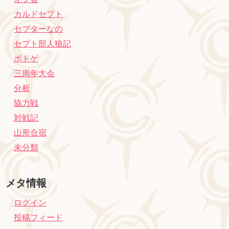
カルドセプト
セプターなの
セプト部人狼記
ボドゲ
三周年大会
分析
協力戦
対戦記
山形合宿
未分類
メタ情報
ログイン
投稿フィード