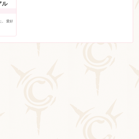
ュアル
た。 愛好