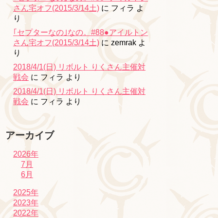
さん宅オフ(2015/3/14土)
に
フィラ
よ
り
｢セプターなの｣なの。#88●アイルトン
さん宅オフ(2015/3/14土)
に
zemrak
よ
り
2018/4/1(日) リボルト りくさん主催対
戦会
に
フィラ
より
2018/4/1(日) リボルト りくさん主催対
戦会
に
フィラ
より
アーカイブ
2026年
7月
6月
2025年
2023年
2022年