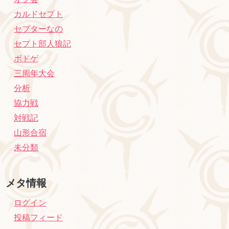
カルドセプト
セプターなの
セプト部人狼記
ボドゲ
三周年大会
分析
協力戦
対戦記
山形合宿
未分類
メタ情報
ログイン
投稿フィード