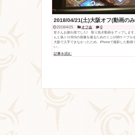
2018/04/21(土)大阪オフ(動画のみ
2018/4/25
オフ会
0
皆さんお疲れ様でした! 取り急ぎ動画をアップします
んと偽トロ3DSの画像を撮るためのミニUSBケーブル
大阪で入手できなかったため、iPhoneで撮影した動画
い...
記事を読む