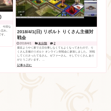
)
。 今回な
を忘れ、
2018/4/1(日) リボルト りくさん主催対
です。
戦会
2018/4/1
未分類
2
最近ようやく家で土日仕事しなくてもよくなってきたので、り
くさん主催のリボルト オンライン対戦会に参加しました。 対戦
してくださったてるさん、ゼファーさん、そしてりくさん あり
がとうございます。 ...
記事を読む