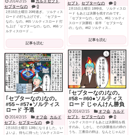
2014/2/15
カルドセプト
,
セプト
,
セプターなの
0
セプターなの
0
2月15日土曜日 18時頃。 ソルティスロ
2月15日土曜日 20時過ぎ。 ソルティス
ード もあとは決勝を残すのみです。
ロード の打ち上げです。 「セプター
「セプターなの」なの。#61 ソルティ
なの」なの。#65 ソルティスロード 打
スロード決勝戦・前半 「セプターな
ち上げ 「セプターなの」なの。#66 ソ
の」なの。#62 ソルティス...
ルティスロード ...
記事を読む
記事を読む
｢セプターなの｣なの。
｢セプターなの｣なの。
#58～#60●ソルティス
#55～#57●ソルティス
ロード じゃんけん勝負
ロード 予選
2014/2/15
オフ会
,
カルド
セプト
,
セプターなの
0
2014/2/15
オフ会
,
カルド
セプト
,
セプターなの
0
ソルティスロードもあとは決勝戦を残
すのみ。 しかし、その決勝進出の枠の
2月15日土曜日 12時になりました。 い
うち、三番目の枠は、なんとじゃんけ
よいよ、待ちに待った ソルティスロー