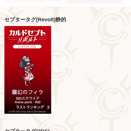
セプタータグ(Revolt)静的