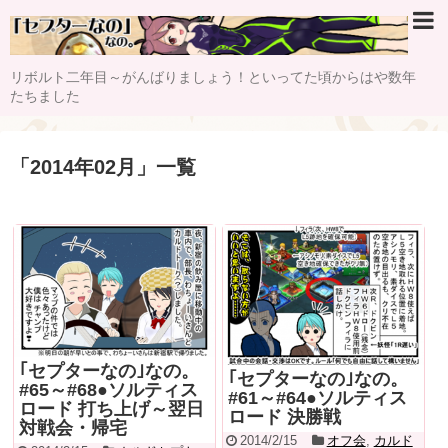
リボルト二年目～がんばりましょう！といってた頃からはや数年
たちました
「
2014年02月
」
一覧
｢セプターなの｣なの。
｢セプターなの｣なの。
#65～#68●ソルティス
#61～#64●ソルティス
ロード 打ち上げ～翌日
ロード 決勝戦
対戦会・帰宅
2014/2/15
オフ会
,
カルド