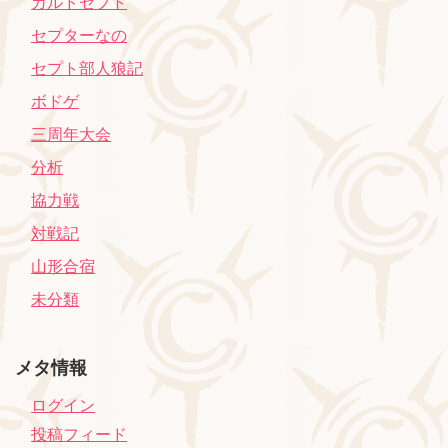
カルドセプト
セプターなの
セプト部人狼記
ボドゲ
三周年大会
分析
協力戦
対戦記
山形合宿
未分類
メタ情報
ログイン
投稿フィード