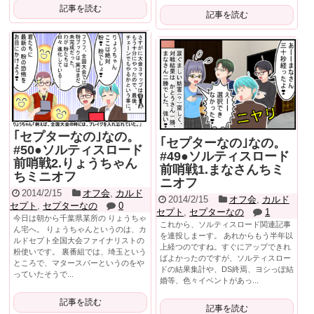
記事を読む
記事を読む
｢セプターなの｣なの。
｢セプターなの｣なの。
#50●ソルティスロード
#49●ソルティスロード
前哨戦2.りょうちゃん
前哨戦1.まなさんちミ
ちミニオフ
ニオフ
2014/2/15
オフ会
,
カルド
2014/2/15
オフ会
,
カルド
セプト
,
セプターなの
0
セプト
,
セプターなの
1
今日は朝から千葉県某所の りょうちゃ
これから、ソルティスロード関連記事
ん宅へ。 りょうちゃんというのは、カ
を連投しまーす。 あれからもう半年以
ルドセプト全国大会ファイナリストの
上経つのですね。すぐにアップできれ
粉使いです。 裏番組では、埼玉という
ばよかったのですが、ソルティスロー
ところで、マタースパーというのをや
ドの結果集計や、DS終焉、ヨシっぽ結
っていたそうで...
婚等、色々イベントがあっ...
記事を読む
記事を読む