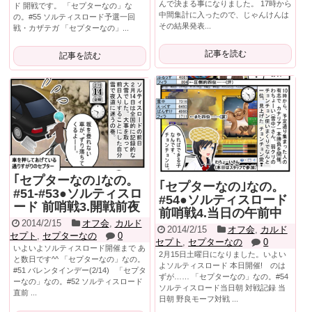
んで決まる事になりました。 17時から
ド 開戦です。 「セプターなの」な
中間集計に入ったので、じゃんけんは
の。#55 ソルティスロード予選一回
その結果発表...
戦・カザテガ 「セプターなの」...
記事を読む
記事を読む
｢セプターなの｣なの。
｢セプターなの｣なの。
#51-#53●ソルティスロ
#54●ソルティスロード
ード 前哨戦3.開戦前夜
前哨戦4.当日の午前中
2014/2/15
オフ会
,
カルド
2014/2/15
オフ会
,
カルド
セプト
,
セプターなの
0
セプト
,
セプターなの
0
いよいよソルティスロード開催まで あ
2月15日土曜日になりました。いよい
と数日です^^ 「セプターなの」なの。
よソルティスロード 本日開催! のは
#51 バレンタインデー(2/14) 「セプタ
ずが…… 「セプターなの」なの。#54
ーなの」なの。#52 ソルティスロード
ソルティスロード当日朝 対戦記録 当
直前 ...
日朝 野良モーフ対戦 ...