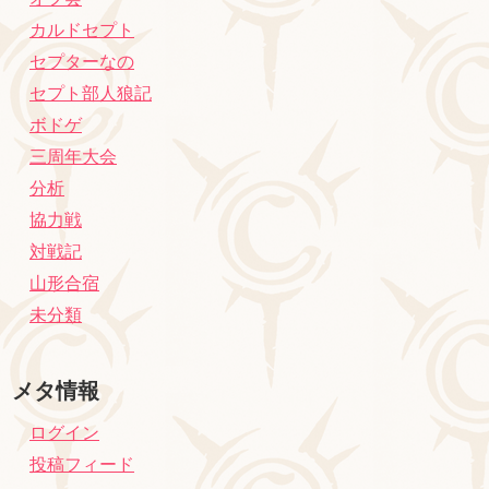
カルドセプト
セプターなの
セプト部人狼記
ボドゲ
三周年大会
分析
協力戦
対戦記
山形合宿
未分類
メタ情報
ログイン
投稿フィード