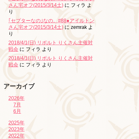
さん宅オフ(2015/3/14土)
に
フィラ
よ
り
｢セプターなの｣なの。#88●アイルトン
さん宅オフ(2015/3/14土)
に
zemrak
よ
り
2018/4/1(日) リボルト りくさん主催対
戦会
に
フィラ
より
2018/4/1(日) リボルト りくさん主催対
戦会
に
フィラ
より
アーカイブ
2026年
7月
6月
2025年
2023年
2022年