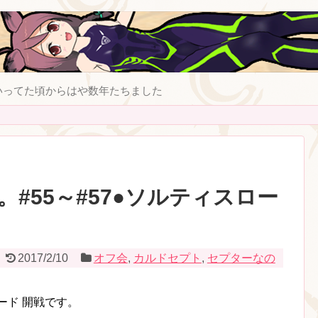
いってた頃からはや数年たちました
。#55～#57●ソルティスロー
2017/2/10
オフ会
,
カルドセプト
,
セプターなの
ード 開戦です。