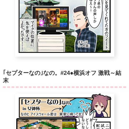
｢セプターなの｣なの。#24●横浜オフ 激戦～結
末