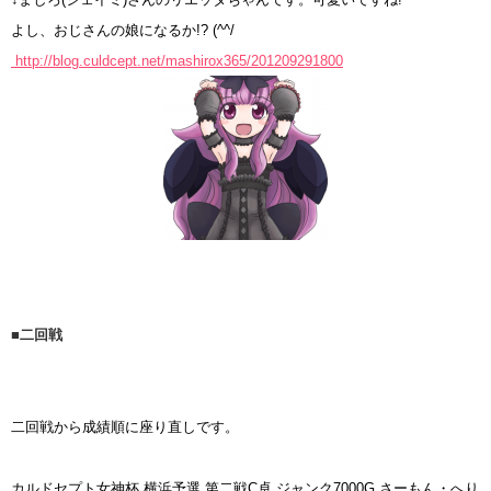
よし、おじさんの娘になるか!? (^^/
http://blog.culdcept.net/mashirox365/201209291800
■二回戦
二回戦から成績順に座り直しです。
カルドセプト女神杯 横浜予選 第二戦C卓 ジャンク7000G さーもん・へり