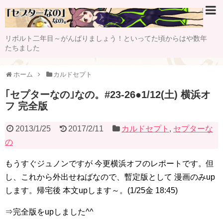
リボルト二年目～がんばりましょう！といってた頃からはや数年
たちました
ホーム
カルドセプト
｢セプターなの｣なの。#23-26●1/12(土) 横浜オ
フ 完全版
2013/1/25
2017/2/11
カルドセプト
,
セプターな
の
もうすぐジュノンですが 今更横浜オフのレポートです。但
し、これから外出せねばなので、暫定版として 漫画のみup
します。帰宅後 本文upします～。(1/25金 18:45)
⇒完全版をupしました^^