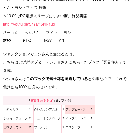
とん・ヨシ・フィラ 序盤
※10:09でPC電源スリープにつき中断。終盤再開
http://youtu.be/57YaYSNRYuo
さーもん へりさん フィラ ヨシ
8953 6174 1677 919
ジャンクションでヨシさんと当たるとは。
こちらはご近所セプター・シショさんにもらったブック「冥界住人」
で
参戦。
シショさんは
このブックで国王杯を通過している
との事なので、これで
負けたら100%自分のせいです。
「
冥界住人(シショ)
」
(by フィラ)
コロッサス
1
グレムリンアムル
1
アップヒーバル
2
シェイドフォーク
2
ニュートラクローク
2
インフルエンス
1
ガスクラウド
2
ブーメラン
1
エスケープ
1