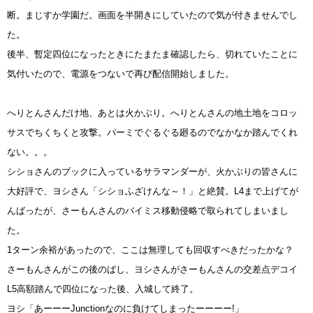
断。まじすか学園だ。画面を半開きにしていたので気が付きませんでし
た。
後半、暫定四位になったときにたまたま確認したら、切れていたことに
気付いたので、電源をつないで再び配信開始しました。
へりとんさんだけ地、あとは火かぶり。へりとんさんの地土地をコロッ
サスでちくちくと攻撃。パーミでぐるぐる廻るのでなかなか踏んでくれ
ない。。。
シショさんのブックに入っているサラマンダーが、火かぶりの皆さんに
大好評で、ヨシさん「シショふざけんな～！」と絶賛。L4まで上げてが
んばったが、さーもんさんのバイミス移動侵略で取られてしまいまし
た。
1ターン余裕があったので、ここは無理しても回収すべきだったかな？
さーもんさんがこの後のばし、ヨシさんがさーもんさんの交差点デコイ
L5高額踏んで四位になった後、入城して終了。
ヨシ「あーーーJunctionなのに負けてしまったーーーー!」