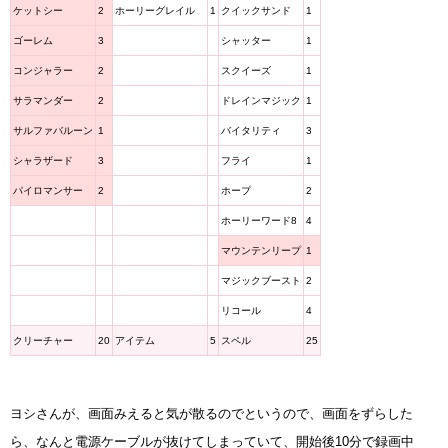
ケットシー
2
ホーリーグレイル
1
クイックサンド
1
ゴーレム
3
シャッター
1
コンジャラー
2
スクイーズ
1
サラマンダー
2
ドレインマジック
1
サルファバルーン
1
バイタリティ
3
シャラザード
3
フライ
1
パイロマンサー
2
ホープ
2
ホーリーワード8
4
マウンテンリープ
1
マジックブースト
2
リコール
4
クリーチャー
20
アイテム
5
スペル
25
ヨシさんが、画面みえると気が散るのでというので、画面をずらした
ら、なんと電源ケーブルが抜けてしまっていて、開始後10分で録画中