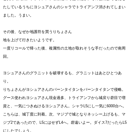
たしているうちにヨシュアさんのシャラでトライアンフ消されてしまい
ました。うまい。
その後、なぜか地護符を買うりちょさん
地を上げて行きたいようです。
一度リコールで帰った後、複属性の土地が取れそうな手だったので南周
回。
ヨシュアさんのグラニットを破壊するも、グラニットはあとひとつあ
り。
りちょさんがヨシュアさんのバーンタイタンをバーンタイタンで侵略。
グース使われヨシュアさん現金過多、トライアンフから城戻り砦目で増
資と、一気につきぬけるヨシュアさん。シャラL5にし一気に6000台へ。
こちらは、城丁度に到着。次、マジブで城となりネッシー上げるも、マ
ジブ2であったので、L5にはせずL4へ。砦遠いよー。ダイス7だったらL5
にしたでしょう。