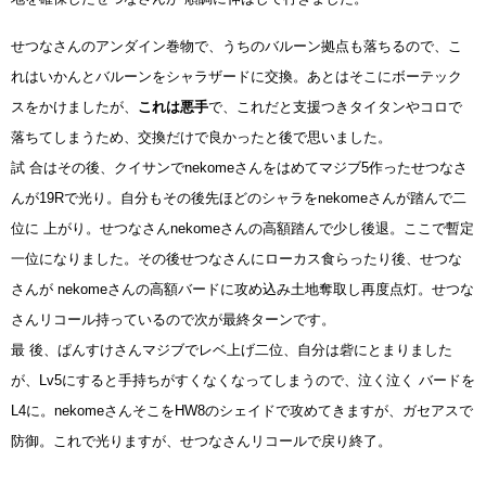
せつなさんのアンダイン巻物で、うちのバルーン拠点も落ちるので、こ
れはいかんとバルーンをシャラザードに交換。あとはそこにボーテック
スをかけましたが、
これは悪手
で、これだと支援つきタイタンやコロで
落ちてしまうため、交換だけで良かったと後で思いました。
試 合はその後、クイサンでnekomeさんをはめてマジブ5作ったせつなさ
んが19Rで光り。自分もその後先ほどのシャラをnekomeさんが踏んで二
位に 上がり。せつなさんnekomeさんの高額踏んで少し後退。ここで暫定
一位になりました。その後せつなさんにローカス食らったり後、せつな
さんが nekomeさんの高額バードに攻め込み土地奪取し再度点灯。せつな
さんリコール持っているので次が最終ターンです。
最 後、ぱんすけさんマジブでレベ上げ二位、自分は砦にとまりました
が、Lv5にすると手持ちがすくなくなってしまうので、泣く泣く バードを
L4に。nekomeさんそこをHW8のシェイドで攻めてきますが、ガセアスで
防御。これで光りますが、せつなさんリコールで戻り終了。