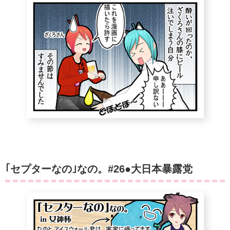
｢セプターなの｣なの。#26●大日本暴露党