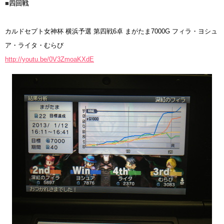
■四回戦
カルドセプト女神杯 横浜予選 第四戦6卓 まがたま7000G フィラ・ヨシュ
ア・ライタ・むらび
http://youtu.be/0V3ZmoaKXdE