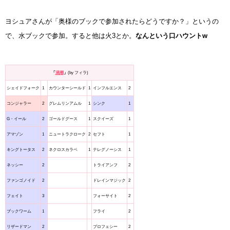
ヨシュアさんが「奥様のブックで参加されたらどうですか？」というの
で、水ブックで参加。すると他は火3とか。
なんという口ハウントw
「
渦潮
」
(by フィラ)
シェイドフォーク
1
カウンターシールド
1
インフルエンス
2
コンジャラー
2
グレムリンアムル
1
シンク
1
G・イール
2
ゴールドグース
1
スクイーズ
1
アマゾン
1
ニュートラクローク
2
セフト
1
キングトータス
2
ネクロスカラベ
1
テレグノーシス
1
ネッシー
2
トライアンフ
2
ファンゴノイド
2
ドレインマジック
2
フェイト
3
フォーサイト
2
ブックワーム
1
フライ
2
リザードマン
2
プロフェシー
2