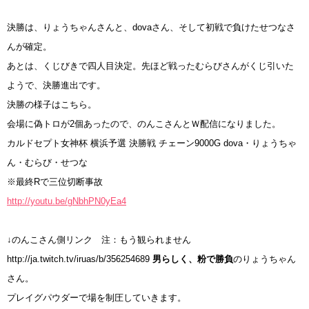
決勝は、りょうちゃんさんと、dovaさん、そして初戦で負けたせつなさ
んが確定。
あとは、くじびきで四人目決定。先ほど戦ったむらびさんがくじ引いた
ようで、決勝進出です。
決勝の様子はこちら。
会場に偽トロが2個あったので、のんこさんとＷ配信になりました。
カルドセプト女神杯 横浜予選 決勝戦 チェーン9000G dova・りょうちゃ
ん・むらび・せつな
※最終Rで三位切断事故
http://youtu.be/gNbhPN0yEa4
↓のんこさん側リンク 注：もう観られません
http://ja.twitch.tv/iruas/b/356254689
男らしく、粉で勝負
のりょうちゃん
さん。
プレイグパウダーで場を制圧していきます。