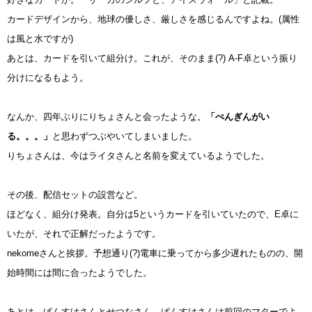
カードデザインから、地球の優しさ、厳しさを感じるんですよね。(属性
は風と水ですが)
あとは、カードを引いて組分け。これが、そのまま(?) A-F卓という振り
分けになるもよう。
なんか、四年ぶりにりちょさんと会ったような。
「ぺんぎんがい
る。。。」
と思わずつぶやいてしまいました。
りちょさんは、今はライタさんと名前を変えているようでした。
その後、配信セットの設営など。
ほどなく、組分け発表。自分は5というカードを引いていたので、E卓に
いたが、それで正解だったようです。
nekomeさんと挨拶。予想通り(?)電車に乗ってから多少遅れたものの、開
始時間には間に合ったようでした。
あとは、ぱんすけさんとせつなさん。ぱんすけさんは前回のマターでよ