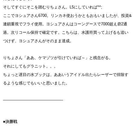
そしてすぐにそこを踏むりちょさん。L5にしていれば^^;
ここでヨシュアさん6700。リンカネ使おうかともおもいましたが、投資&
連鎖重視でフライ使用。ヨシュアさんはコーングースで7000超え砦2通
過。次リコール保持で確定です。こちらは、水護符買って上げるも追い
つけず、ヨシュアさんがそのまま達成。
りちょさん「ああ、ケマゾツが引けていれば～」と残念がる。
それにしてもグラニット。。。
ちょっと遅目の水ブックは、ああいうアイドル出たらレーザーで排除す
るような感じでもいいと思いました。
———————————————-
■決勝戦