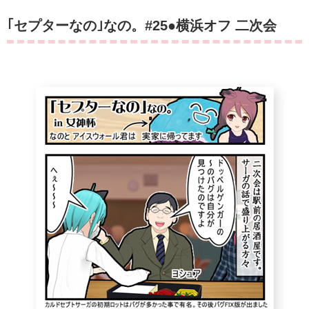
｢セプターなの｣なの。#25●横浜オフ 二次会