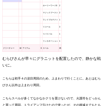
ホーリーワード8
2
マジックブースト
2
ランドプロテクト
1
リコール
3
リバイバル
1
リンカネーション
1
クリーチャー
18
アイテム
6
スペル
26
むらびさんが早々にグラニットを配置したので、静かな戦
いに。
こちらは初手４の涙目周回のため、上まわりで行くことに。あとはむら
びさん以外は上まわり周回。
こちらスペルが多くてなかなかクリを置けないので、火護符をどっかん
と買って周回。トライアンフ引けたので使ったが、その後城までもたも