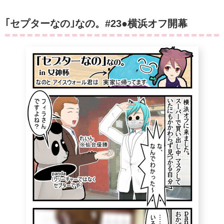
｢セプターなの｣なの。#23●横浜オフ開幕