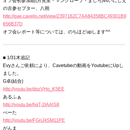
オフ会初参加組(月見里・マングローブ・ましろ)vsいにしえ
の古参セプター、八朔
http://gae.cavelis.net/view/2397162C7AA84358BC49301B9
656B37D
オフ会レポート等については、のちほどupします^^
■ 1/31木追記
Evyさんご依頼により、Cavetubeの動画をYoutubeにUpし
ました。
G卓(結合)
http://youtu.be/dpzVHo_K5EE
あるふぁ
http://youtu.be/hqT-2IAAlS8
べーた
http://youtu.be/FGnJ4SM11PE
がんま