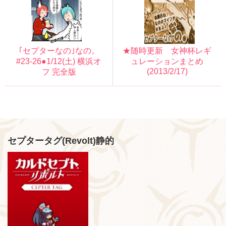
｢セプターなの｣なの。
★随時更新 女神杯レギ
#23-26●1/12(土) 横浜オ
ュレーションまとめ
(2013/2/17)
フ 完全版
セプタータグ(Revolt)静的