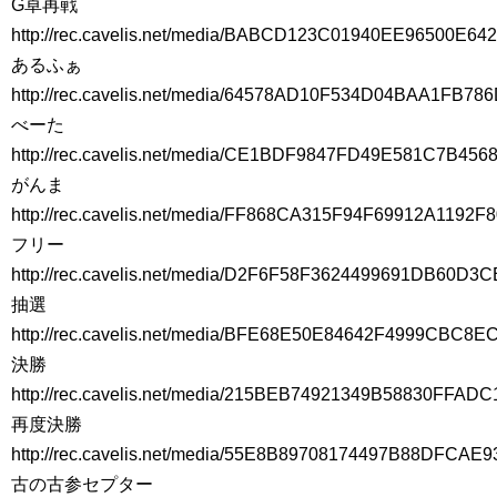
G卓再戦
http://rec.cavelis.net/media/BABCD123C01940EE96500E642
あるふぁ
http://rec.cavelis.net/media/64578AD10F534D04BAA1FB786
べーた
http://rec.cavelis.net/media/CE1BDF9847FD49E581C7B456
がんま
http://rec.cavelis.net/media/FF868CA315F94F69912A1192F8
フリー
http://rec.cavelis.net/media/D2F6F58F3624499691DB60D3C
抽選
http://rec.cavelis.net/media/BFE68E50E84642F4999CBC8E
決勝
http://rec.cavelis.net/media/215BEB74921349B58830FFADC
再度決勝
http://rec.cavelis.net/media/55E8B89708174497B88DFCAE9
古の古参セプター