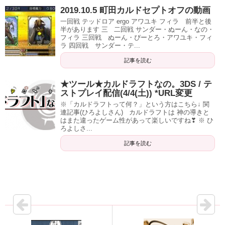
2019.10.5 町田カルドセプトオフの動画
一回戦 テッドロア ergo アワユキ フィラ 前半と後
半があります 三 二回戦 サンダー・ぬーん・なの・
フィラ 三回戦 ぬーん・ぴーとろ・アワユキ・フィ
ラ 四回戦 サンダー・テ...
記事を読む
★ツール★カルドラフトなの。3DS / テ
ストプレイ配信(4/4(土)) *URL変更
※「カルドラフトって何？」という方はこちら↓ 関
連記事(ひろよしさん) カルドラフトは 神の導きと
はまた違ったゲーム性があって楽しいですね❣ ※ ひ
ろよしさ...
記事を読む