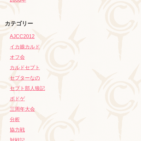
カテゴリー
AJCC2012
イカ娘カルド
オフ会
カルドセプト
セプターなの
セプト部人狼記
ボドゲ
三周年大会
分析
協力戦
対戦記