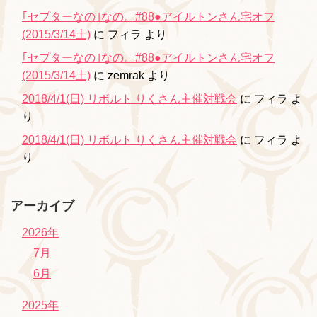
｢セプターなの｣なの。#88●アイルトンさん宅オフ
(2015/3/14土)
に
フィラ
より
｢セプターなの｣なの。#88●アイルトンさん宅オフ
(2015/3/14土)
に
zemrak
より
2018/4/1(日) リボルト りくさん主催対戦会
に
フィラ
よ
り
2018/4/1(日) リボルト りくさん主催対戦会
に
フィラ
よ
り
アーカイブ
2026年
7月
6月
2025年