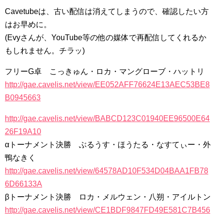
Cavetubeは、古い配信は消えてしまうので、確認したい方
はお早めに。
(Evyさんが、YouTube等の他の媒体で再配信してくれるか
もしれません。チラッ)
フリーG卓 こっきゅん・ロカ・マングローブ・ハットリ
http://gae.cavelis.net/view/EE052AFF76624E13AEC53BE8
B0945663
http://gae.cavelis.net/view/BABCD123C01940EE96500E64
26F19A10
αトーナメント決勝 ぶるうす・ほうたる・なすてぃー・外
鴨なきく
http://gae.cavelis.net/view/64578AD10F534D04BAA1FB78
6D66133A
βトーナメント決勝 ロカ・メルウェン・八朔・アイルトン
http://gae.cavelis.net/view/CE1BDF9847FD49E581C7B456