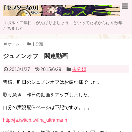
リボルト二年目～がんばりましょう！といってた頃からはや数年
たちました
ホーム
未分類
ジュノンオフ 関連動画
2013/1/27
2015/6/29
未分類
皆様、昨日のジュノンオフはお疲れ様でした。
取り急ぎ、昨日の動画をアップしました。
自分の実況配信ページは下記ですが。。。
http://ja.twitch.tv/fira_ultramarin