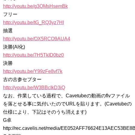
http://youtu.be/g3QMsHsemBk
フリー
http://youtu.be/tG_RQ3yz7HI
抽選
http://youtu.be/OX5RCO9AUA4
決勝(AI化)
http://youtu.be/7H5TkID0bz0
決勝
http://youtu.be/Y99zFe8vf7k
古の古参セプター
http://youtu.be/W3BBcIkD3iQ
なお、作業している過程で、Cavetubeの動画のflvファイル
を落とせる事に気付いたのでURLを貼ります。(Cavetubeの
仕様により、下記はそのうち消えます)
G卓
http://rec.cavelis.net/media/EE052AFF76624E13AEC53BE8B