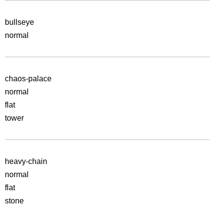
bullseye
normal
chaos-palace
normal
flat
tower
heavy-chain
normal
flat
stone