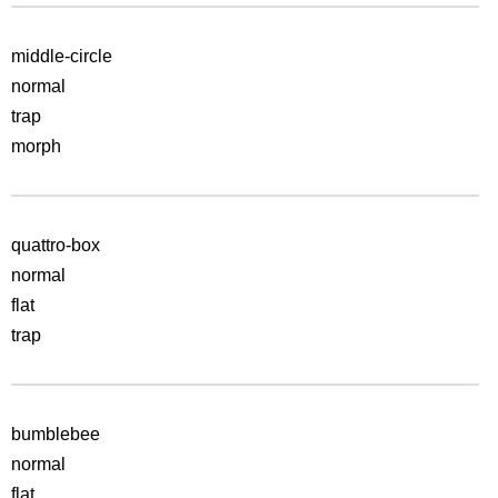
middle-circle
normal
trap
morph
quattro-box
normal
flat
trap
bumblebee
normal
flat