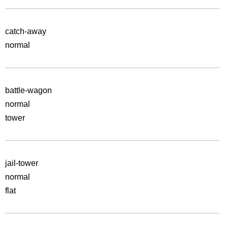
catch-away
normal
battle-wagon
normal
tower
jail-tower
normal
flat