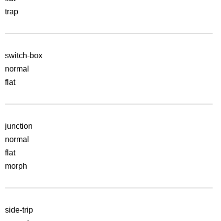
trap
switch-box
normal
flat
junction
normal
flat
morph
side-trip