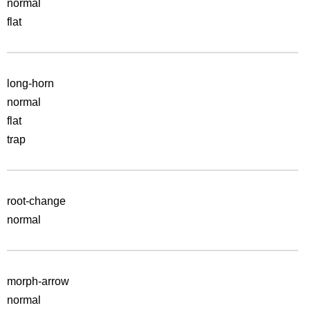
normal
flat
long-horn
normal
flat
trap
root-change
normal
morph-arrow
normal