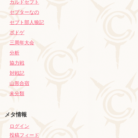
カルドセプト
セプターなの
セプト部人狼記
ボドゲ
三周年大会
分析
協力戦
対戦記
山形合宿
未分類
メタ情報
ログイン
投稿フィード