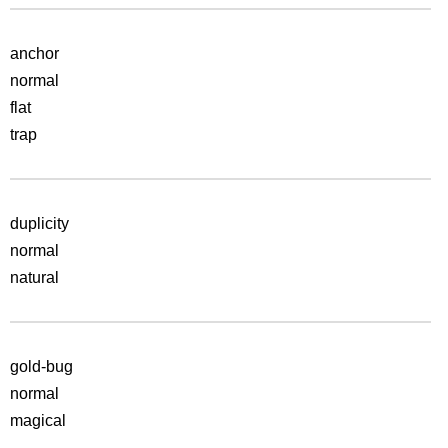
anchor
normal
flat
trap
duplicity
normal
natural
gold-bug
normal
magical