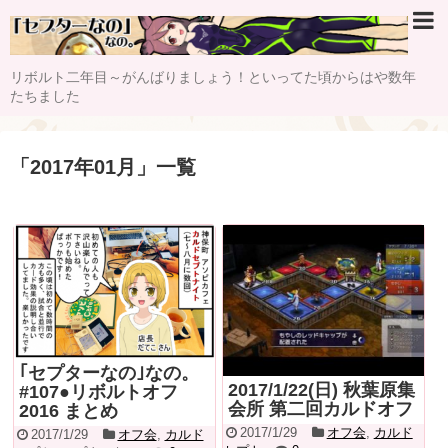
リボルト二年目～がんばりましょう！といってた頃からはや数年
たちました
「
2017年01月
」
一覧
｢セプターなの｣なの。
2017/1/22(日) 秋葉原集
#107●リボルトオフ
会所 第二回カルドオフ
2016 まとめ
2017/1/29
オフ会
,
カルド
2017/1/29
オフ会
,
カルド