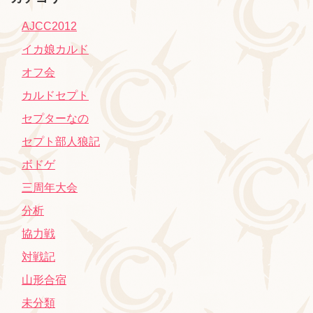
AJCC2012
イカ娘カルド
オフ会
カルドセプト
セプターなの
セプト部人狼記
ボドゲ
三周年大会
分析
協力戦
対戦記
山形合宿
未分類