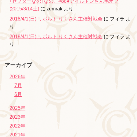
｢セプターなの｣なの。#88●アイルトンさん宅オフ
(2015/3/14土)
に
zemrak
より
2018/4/1(日) リボルト りくさん主催対戦会
に
フィラ
よ
り
2018/4/1(日) リボルト りくさん主催対戦会
に
フィラ
よ
り
アーカイブ
2026年
7月
6月
2025年
2023年
2022年
2021年