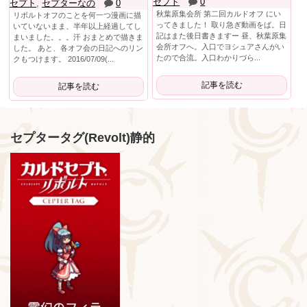
セプト
0
セプト
,
セプターなの
0
秋葉原集会所 第二回カルドオフ にい
リボルトオフのことを何一つ漫画に描
ってきました！ 取り急ぎ動画をば。日
いていないまま、半年以上経過してし
記はまた後日書きますー 昼、秋葉原集
まいました。。。汗 おまとめで描きま
会所オフへ。入口でヨシュアさんがい
した。 あと、各オフ会の日記へのリン
たので合流。入口わかりづら...
クもつけます。 2016/07/09(...
記事を読む
記事を読む
セプタータグ(Revolt)静的