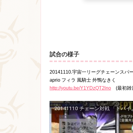
試合の様子
20141110.宇宙一リーグチェーンス
aprio フィラ 風騎士 外鴨なきく
http://youtu.be/Y1YDzQT2lno
(最初雑
20141110 チェーン対戦 「ドバ