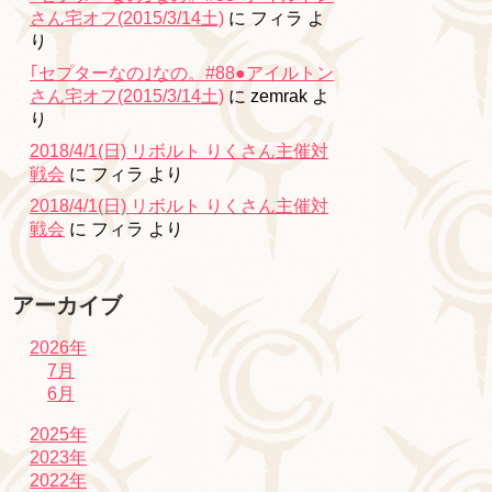
さん宅オフ(2015/3/14土)
に
フィラ
よ
り
｢セプターなの｣なの。#88●アイルトン
さん宅オフ(2015/3/14土)
に
zemrak
よ
り
2018/4/1(日) リボルト りくさん主催対
戦会
に
フィラ
より
2018/4/1(日) リボルト りくさん主催対
戦会
に
フィラ
より
アーカイブ
2026年
7月
6月
2025年
2023年
2022年