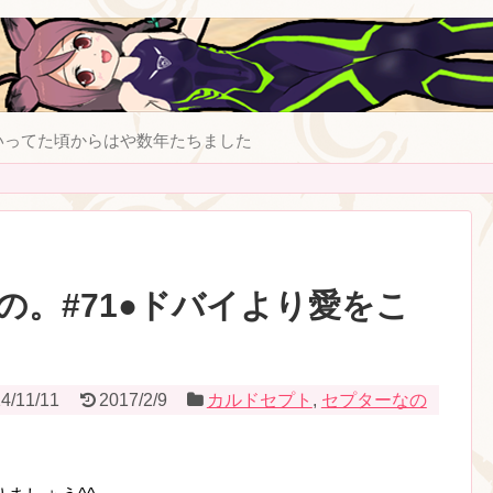
いってた頃からはや数年たちました
の。#71●ドバイより愛をこ
4/11/11
2017/2/9
カルドセプト
,
セプターなの
！