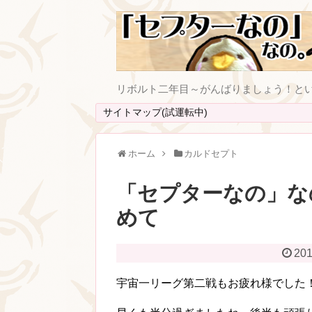
リボルト二年目～がんばりましょう！と
サイトマップ(試運転中)
ホーム
カルドセプト
「セプターなの」な
めて
201
宇宙一リーグ第二戦もお疲れ様でした