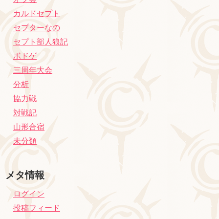
カルドセプト
セプターなの
セプト部人狼記
ボドゲ
三周年大会
分析
協力戦
対戦記
山形合宿
未分類
メタ情報
ログイン
投稿フィード