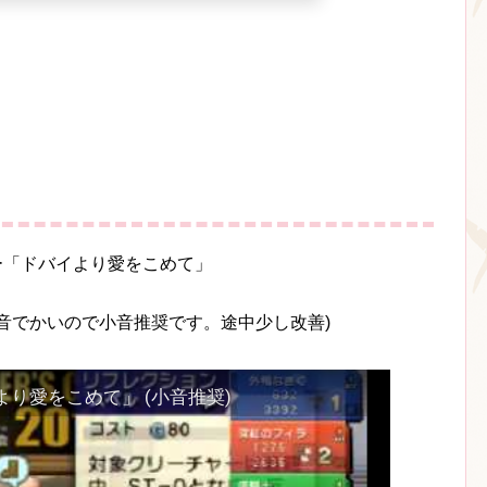
パー「ドバイより愛をこめて」
音でかいので小音推奨です。途中少し改善)
イより愛をこめて」 (小音推奨)