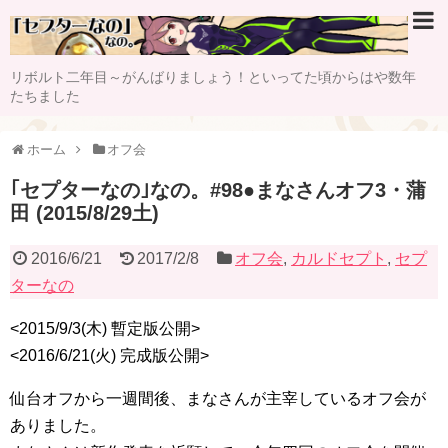
リボルト二年目～がんばりましょう！といってた頃からはや数年
たちました
ホーム
オフ会
｢セプターなの｣なの。#98●まなさんオフ3・蒲
田 (2015/8/29土)
2016/6/21
2017/2/8
オフ会
,
カルドセプト
,
セプ
ターなの
<2015/9/3(木) 暫定版公開>
<2016/6/21(火) 完成版公開>
仙台オフから一週間後、まなさんが主宰しているオフ会が
ありました。