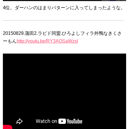
4位。ダーハンのはまりパターンに入ってしまったような。
20150829.蒲田2.ラビド同盟.ひろよしフィラ外鴨なきくさ
ーもん
http://youtu.be/RY3AOSaWzsI