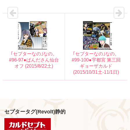
｢セプターなの｣なの。
｢セプターなの｣なの。
#96-97●ぱんださん仙台
#99-100●宇都宮 第三回
オフ (2015/8/22土)
ギョーザカルド
(2015/10/31土-11/1日)
セプタータグ(Revolt)静的