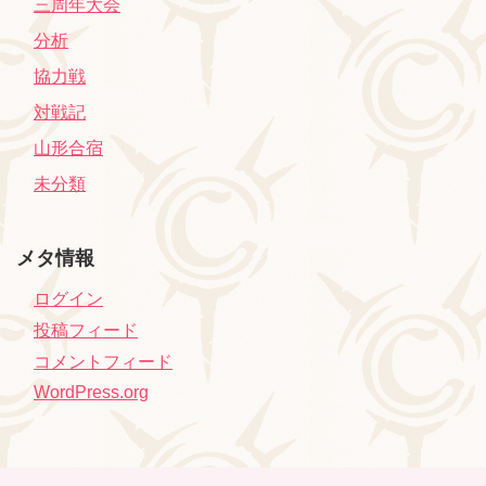
三周年大会
分析
協力戦
対戦記
山形合宿
未分類
メタ情報
ログイン
投稿フィード
コメントフィード
WordPress.org