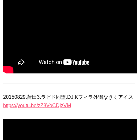
20150829.蒲田3.ラビド同盟.DJ.Kフィラ外鴨なきくアイス
https://youtu.be/zZ8VoCDjzVM