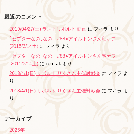
最近のコメント
2019/04/27(土) ラストリボルト 動画
に
フィラ
より
｢セプターなの｣なの。#88●アイルトンさん宅オフ
(2015/3/14土)
に
フィラ
より
｢セプターなの｣なの。#88●アイルトンさん宅オフ
(2015/3/14土)
に
zemrak
より
2018/4/1(日) リボルト りくさん主催対戦会
に
フィラ
よ
り
2018/4/1(日) リボルト りくさん主催対戦会
に
フィラ
よ
り
アーカイブ
2026年