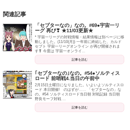
関連記事
「セプターなの」なの。#69●宇宙一リ
ーグ 再び❣ ★11/03更新★
* 宇宙一リーグの対戦情報・結果情報は別ページに移
動しました。(11/10(月)) 一年前に終結した、カルド
セプト 宇宙一リーグオンライン が再び開催されま
す❣ 今度は 宇宙一オンライ...
記事を読む
｢セプターなの｣なの。#54●ソルティス
ロード 前哨戦4.当日の午前中
2月15日土曜日になりました。いよいよソルティスロ
ード 本日開催! のはずが…… 「セプターなの」な
の。#54 ソルティスロード当日朝 対戦記録 当日朝
野良モーフ対戦 ...
記事を読む