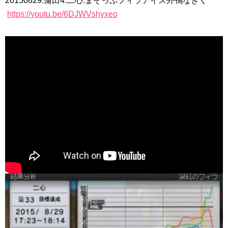
20150829.蒲田4.二心.まそっぷフィラアイス外鴨なきく
https://youtu.be/6DJWVshyxeo