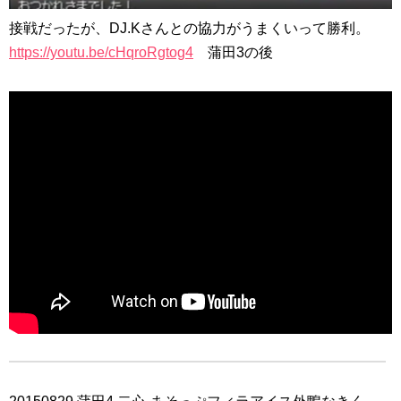
接戦だったが、DJ.Kさんとの協力がうまくいって勝利。
https://youtu.be/cHqroRgtog4
蒲田3の後