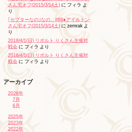
さん宅オフ(2015/3/14土)
に
フィラ
よ
り
｢セプターなの｣なの。#88●アイルトン
さん宅オフ(2015/3/14土)
に
zemrak
よ
り
2018/4/1(日) リボルト りくさん主催対
戦会
に
フィラ
より
2018/4/1(日) リボルト りくさん主催対
戦会
に
フィラ
より
アーカイブ
2026年
7月
6月
2025年
2023年
2022年