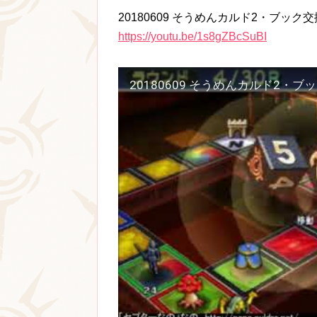
20180609 そうめんカルド2・ブック
https://youtu.be/1s8gZBcSuBI