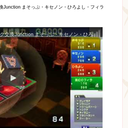
交換Junction まそっぷ・キセノン・ひろよし・フィラ
20180609 そうめんカルド2・ブック交換Junction まそっぷ・キセノン・ひろよし・フィラ