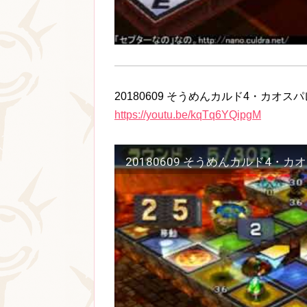
20180609 そうめんカルド4・カオ
https://youtu.be/kqTq6YQipgM