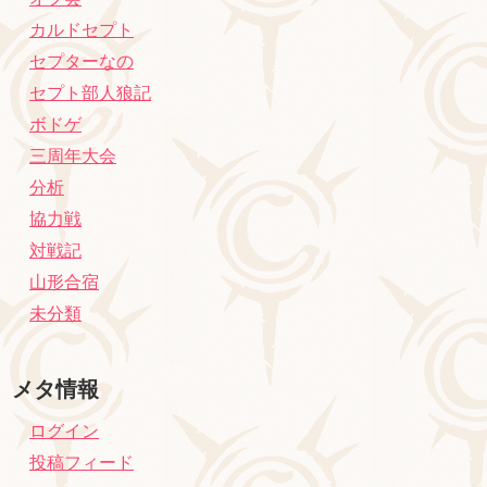
カルドセプト
セプターなの
セプト部人狼記
ボドゲ
三周年大会
分析
協力戦
対戦記
山形合宿
未分類
メタ情報
ログイン
投稿フィード