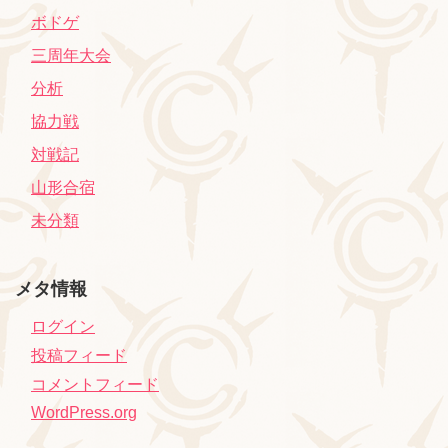
ボドゲ
三周年大会
分析
協力戦
対戦記
山形合宿
未分類
メタ情報
ログイン
投稿フィード
コメントフィード
WordPress.org