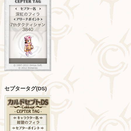
セプタータグ(DS)