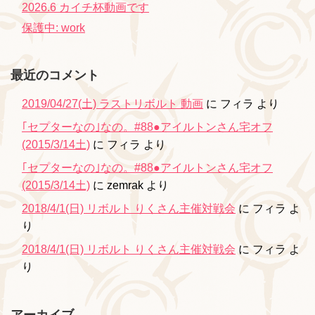
2026.6 カイチ杯動画です
保護中: work
最近のコメント
2019/04/27(土) ラストリボルト 動画
に
フィラ
より
｢セプターなの｣なの。#88●アイルトンさん宅オフ
(2015/3/14土)
に
フィラ
より
｢セプターなの｣なの。#88●アイルトンさん宅オフ
(2015/3/14土)
に
zemrak
より
2018/4/1(日) リボルト りくさん主催対戦会
に
フィラ
よ
り
2018/4/1(日) リボルト りくさん主催対戦会
に
フィラ
よ
り