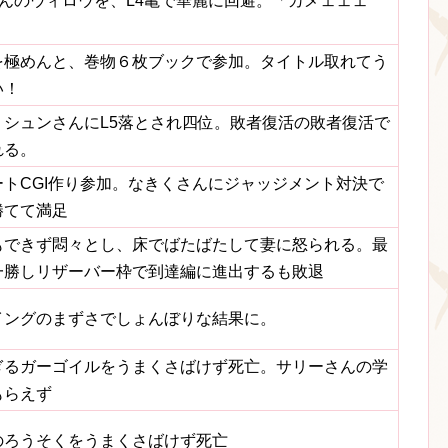
uさんのウィロウを、L4亀で華麗に回避。「カメェェェ
を極めんと、巻物６枚ブックで参加。タイトル取れてう
い！
、シュンさんにL5落とされ四位。敗者復活の敗者復活で
れる。
ートCGI作り参加。なきくさんにジャッジメント対決で
勝てて満足
もできず悶々とし、床でばたばたして妻に怒られる。最
一勝しリザーバー枠で到達編に進出するも敗退
イングのまずさでしょんぼりな結果に。
ぎるガーゴイルをうまくさばけず死亡。サリーさんの学
もらえず
のろうそくをうまくさばけず死亡