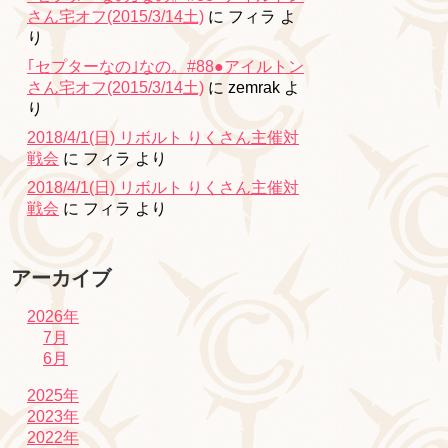
さん宅オフ(2015/3/14土)
に
フィラ
よ
り
｢セプターなの｣なの。#88●アイルトン
さん宅オフ(2015/3/14土)
に
zemrak
よ
り
2018/4/1(日) リボルト りくさん主催対
戦会
に
フィラ
より
2018/4/1(日) リボルト りくさん主催対
戦会
に
フィラ
より
アーカイブ
2026年
7月
6月
2025年
2023年
2022年