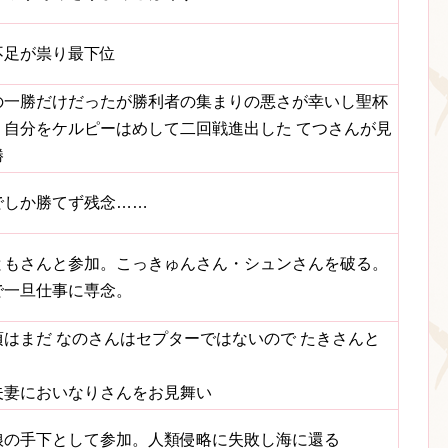
不足が祟り最下位
の一勝だけだったが勝利者の集まりの悪さが幸いし聖杯
。自分をケルピーはめして二回戦進出した てつさんが見
勝
でしか勝てず残念……
ともさんと参加。こっきゅんさん・シュンさんを破る。
で一旦仕事に専念。
頃はまだ なのさんはセプターではないので たきさんと
。
夫妻においなりさんをお見舞い
娘の手下として参加。人類侵略に失敗し海に還る