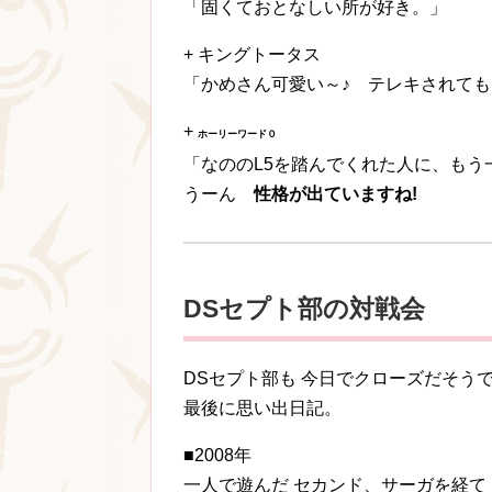
「固くておとなしい所が好き。」
+ キングトータス
「かめさん可愛い～♪ テレキされて
+
ホーリーワード０
「なののL5を踏んでくれた人に、もう
うーん
性格が出ていますね!
DSセプト部の対戦会
DSセプト部も 今日でクローズだそう
最後に思い出日記。
■2008年
一人で遊んだ セカンド、サーガを経て