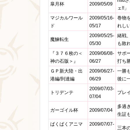
hs
皐月杯
2009/05/09
ェ!!」
マジカルワール
2009/05/16-
巻物
ド
05/17
れし
2009/05/25-
緒戦
魔鰊転生
05/30
も敗
『３７６枚の＜
2009/06/08-
サポ
神の石版＞』
06/27
打ち
ＧＰ新大陸・出
2009/06/27-
一勝
港編/到達編
06/29
後に
2009/07/03-
トリデンテ
プレ
07/04
多過
ガーゴイル杯
2009/07/04
生証
ばくばくアニマ
2009/07/07-
三本