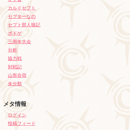
カルドセプト
セプターなの
セプト部人狼記
ボドゲ
三周年大会
分析
協力戦
対戦記
山形合宿
未分類
メタ情報
ログイン
投稿フィード