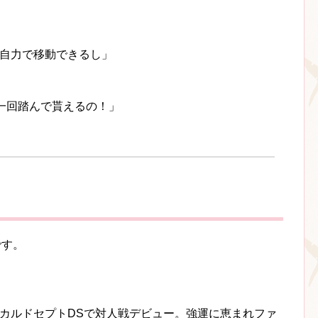
も自力で移動できるし」
一回踏んで貰えるの！」
です。
 カルドセプトDSで対人戦デビュー。強運に恵まれファ