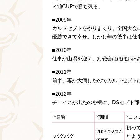
ミ通CUPで勝ち残る。
■2009年
カルドセプトをやりまくり。全国大会に
優勝できて幸せ。しかし年の後半は仕
■2010年
仕事が山場を迎え、対戦会はほぼお休
■2011年
前半、妻が大病したのでカルドセプト
■2012年
チョイスが出たのを機に、DSセプト
*名称
*期間
*コメ
初め
2009/02/07-
バグバグ
たよ