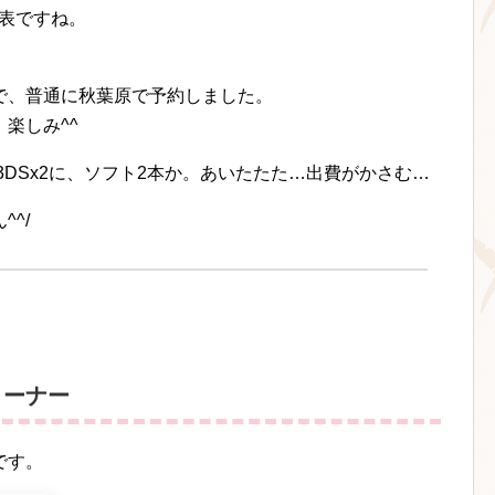
表ですね。
で、普通に秋葉原で予約しました。
楽しみ^^
3DSx2に、ソフト2本か。あいたたた…出費がかさむ…
^/
 コーナー
です。