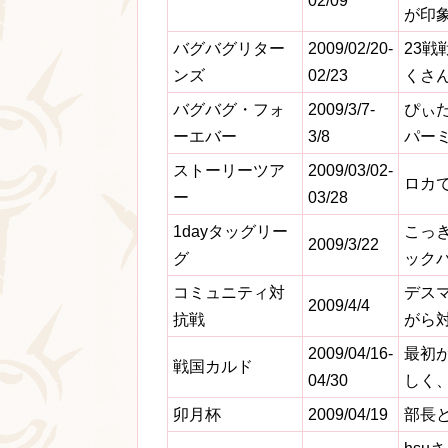
02/09
が印
バグバグリター
2009/02/20-
23
ンズ
02/23
くさん
バグバグ・フォ
2009/3/7-
ぴぃ
ーエバー
3/8
パー
ストーリーツア
2009/03/02-
ロカ
ー
03/28
1dayタッグリー
こっ
2009/3/22
グ
ックバ
コミュニティ対
デス
2009/4/4
抗戦
がら
2009/04/16-
最初
戦国カルド
04/30
しく
卯月杯
2009/04/19
部長