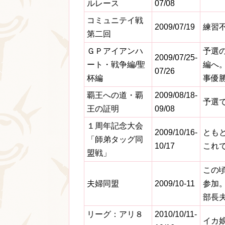
ルレース
07/08
コミュニテイ戦
2009/07/19
練習
第二回
ＧＰアイアンハ
予選
2009/07/25-
ート・戦争編/聖
編へ
07/26
杯編
事優
覇王への道・覇
2009/08/18-
予選
王の証明
09/08
１周年記念大会
2009/10/16-
とも
「師弟タッグ同
10/17
これ
盟戦」
この
夫婦同盟
2009/10-11
参加
部長
リーグ：アリ８
2010/10/11-
イカ