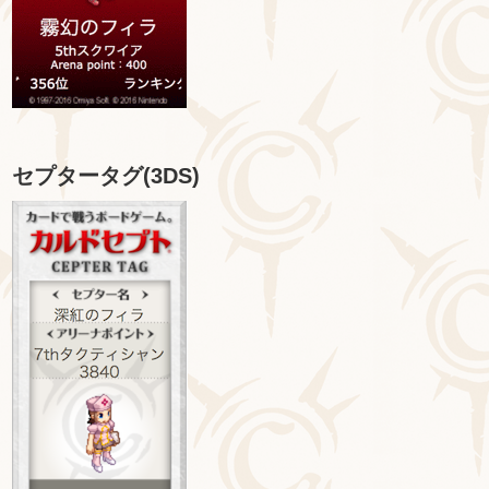
セプタータグ(3DS)