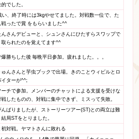
象的でした。
戦戦い、終了時には3kgやせてました。対戦数一位で、た
戦ったで賞 をもらいました^^
たんさんデビューと、シュンさんにひたすらスワップで
ミ取られたのを覚えてます^^
で爆勝ちした後 毎晩平日参加。疲れました。。。
きゅんさんと芋虫ブックで出場。きのことウィビルとロ
イターが^^;
マーチで参加。メンバーのチャットによる支援を受けな
対戦したものの、対戦に集中できず、ミスって失敗。
がんばりましたが、ストーリーツアー(ST)との両立は難
、結局STをとりました。
と初対戦。ヤマトさんに敗れる