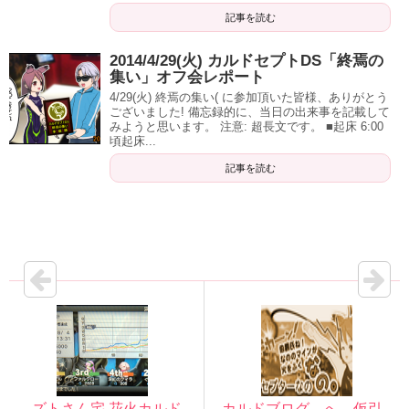
記事を読む
2014/4/29(火) カルドセプトDS「終焉の
集い」オフ会レポート
4/29(火) 終焉の集い( に参加頂いた皆様、ありがとう
ございました! 備忘録的に、当日の出来事を記載して
みようと思います。 注意: 超長文です。 ■起床 6:00
頃起床...
記事を読む
ズトさん宅 花火カルド
カルドブログ へ 仮引