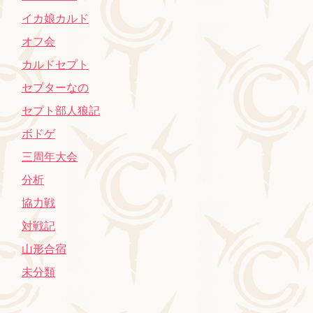
イカ娘カルド
オフ会
カルドセプト
セプターなの
セプト部人狼記
ボドゲ
三周年大会
分析
協力戦
対戦記
山形合宿
未分類