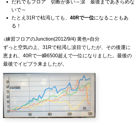
だれでもフロア 切断が多い～涙 最後まであきらめな
いで～
たとえ31Rで枯渇しても、
40Rで一位
になることもあ
る！
↓練習フロアのJunction(2012/9/4) 黄色=自分
ずっと空気の上、31Rで枯渇し涙目でしたが、その後運に
恵まれ、40Rで一瞬6500超えで一位になりました。最後の
最後でイビブラ来ましたが。