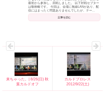
最初から参加し、四戦しました。 以下対戦セプター
は敬称略です。 今回は、会場に無線LANがあり、配
信にはまったく問題ありませんでしたが、テー...
記事を読む
来ちゃった。| 8/26(日) 秋
カルドプロレス
葉カルドオフ
2012/9/22(土)