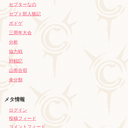
セプターなの
セプト部人狼記
ボドゲ
三周年大会
分析
協力戦
対戦記
山形合宿
未分類
メタ情報
ログイン
投稿フィード
コメントフィード