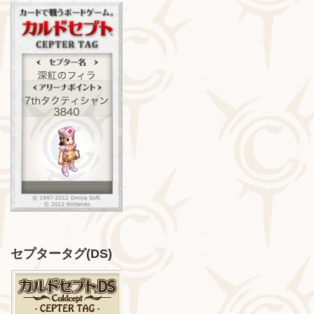
セプタータグ(DS)