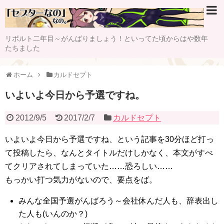
リボルト二年目～がんばりましょう！といってた頃からはや数年
たちました
ホーム
カルドセプト
いよいよ今日から予選ですね。
2012/9/5
2017/2/7
カルドセプト
いよいよ今日から予選ですね、という記事を30分ほど打っ
て投稿したら、なんとタイトルだけしかなく、本文がすべ
てクリアされてしまっていた……恐ろしい……
もっかい打つ気力がないので、要点をば。
みんな全国予選がんばろう～会社休んだ人も、辞表出し
た人も(いんのか？)