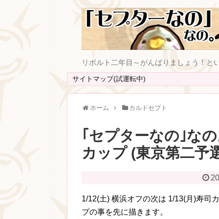
リボルト二年目～がんばりましょう！と
サイトマップ(試運転中)
ホーム
カルドセプト
｢セプターなの｣なの。#
カップ (東京第二予選
20
1/12(土) 横浜オフの次は 1/13(月
プの事を先に描きます。