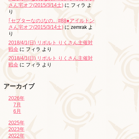
さん宅オフ(2015/3/14土)
に
フィラ
よ
り
｢セプターなの｣なの。#88●アイルトン
さん宅オフ(2015/3/14土)
に
zemrak
よ
り
2018/4/1(日) リボルト りくさん主催対
戦会
に
フィラ
より
2018/4/1(日) リボルト りくさん主催対
戦会
に
フィラ
より
アーカイブ
2026年
7月
6月
2025年
2023年
2022年