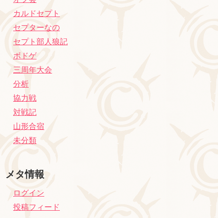
カルドセプト
セプターなの
セプト部人狼記
ボドゲ
三周年大会
分析
協力戦
対戦記
山形合宿
未分類
メタ情報
ログイン
投稿フィード