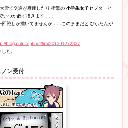
 大雪で交通が麻痺したり 衝撃の
小学生女子
セプターと
でいつか必ず描きます……
一回戦しか描いてませんが……このままだと ぴぃたんが
tp://blog.culdcept.net/fira/201301272337
しました。
ュノン受付