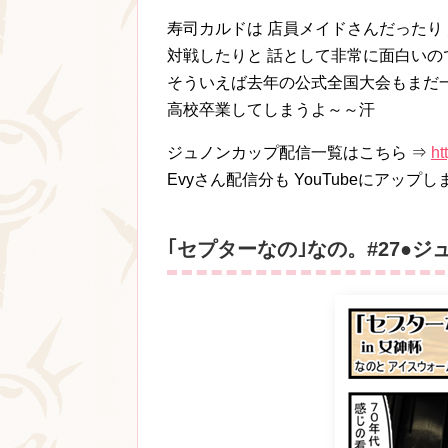
寿司カルドは 店員メイドさんだったり
対戦したりと 話として非常に面白いの
そういえば去年の公式全国大会もまだ
高校卒業してしまうよ～～汗
ジュノンカップ配信一覧はこちら ⇒
ht
Evyさん配信分も YouTubeにアップ
｢セプターなの｣なの。#27●ジ