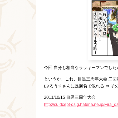
今回 自分も相当なラッキーマンでし
というか、これ、目黒三周年大会 二回
(ぶるうすさんに足勝負で敗れる ⇒ そ
2011/10/15 目黒三周年大会
http://culdcept-ds.g.hatena.ne.jp/Fira_