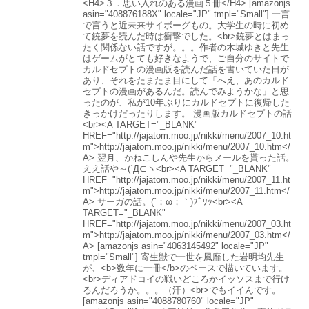
<H4>３．思い入れのある漫画５冊</H4> [amazonjs
asin="408876188X" locale="JP" tmpl="Small"] 一言
で言うと近未来サイボーグもの。大学生の時に初め
て銃夢を読んだ時は衝撃でした。<br>銃夢とはまっ
たく関係ない話ですが。。。作者の木城ゆきと先生
はゲームがとても好きなようで、ご自分のサイトで
カルドセプトの漫画版を読んだ話を書いていた日が
あり、それをたまたま目にして「へえ、あのカルド
セプトの漫画があるんだ。読んでみようかな」と思
ったのが、私が10年ぶりにカルドセプトに復帰した
きっかけだったりします。 漫画版カルドセプトの話
<br><A TARGET="_BLANK"
HREF="http://jajatom.moo.jp/nikki/menu/2007_10.ht
m">http://jajatom.moo.jp/nikki/menu/2007_10.htm</
A> 翌月、かねこしんや先生からメールを貰った話。
ええ話や～(´Д⊂ヽ<br><A TARGET="_BLANK"
HREF="http://jajatom.moo.jp/nikki/menu/2007_11.ht
m">http://jajatom.moo.jp/nikki/menu/2007_11.htm</
A> サーガの話。(´；ω；｀)ﾌﾞﾜｯ<br><A
TARGET="_BLANK"
HREF="http://jajatom.moo.jp/nikki/menu/2007_03.ht
m">http://jajatom.moo.jp/nikki/menu/2007_03.htm</
A> [amazonjs asin="4063145492" locale="JP"
tmpl="Small"] 寄生獣で一世を風靡した岩明均先生
が、<b>数年に一冊</b>のペースで描いています。
<br>ディアドコイの戦いどころかイッソスまで行け
るんだろうか。。。（汗）<br>でもイイんです。
[amazonjs asin="4088780760" locale="JP"