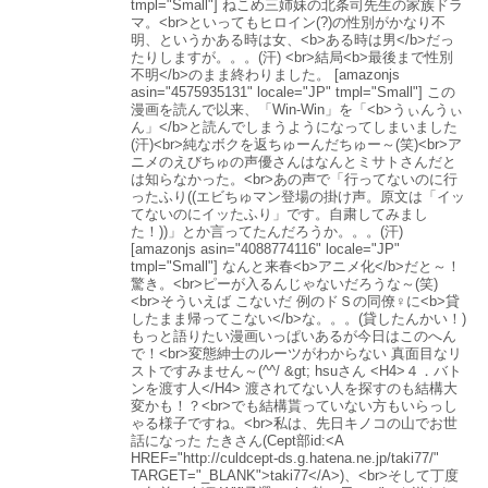
tmpl="Small"] ねこめ三姉妹の北条司先生の家族ドラ
マ。<br>といってもヒロイン(?)の性別がかなり不
明、というかある時は女、<b>ある時は男</b>だっ
たりしますが。。。(汗) <br>結局<b>最後まで性別
不明</b>のまま終わりました。 [amazonjs
asin="4575935131" locale="JP" tmpl="Small"] この
漫画を読んで以来、「Win-Win」を「<b>うぃんうぃ
ん」</b>と読んでしまうようになってしまいました
(汗)<br>純なボクを返ちゅーんだちゅー～(笑)<br>ア
ニメのえびちゅの声優さんはなんとミサトさんだと
は知らなかった。<br>あの声で「行ってないのに行
ったふり((エビちゅマン登場の掛け声。原文は「イッ
てないのにイッたふり」です。自粛してみまし
た！))」とか言ってたんだろうか。。。(汗)
[amazonjs asin="4088774116" locale="JP"
tmpl="Small"] なんと来春<b>アニメ化</b>だと～！
驚き。<br>ピーが入るんじゃないだろうな～(笑)
<br>そういえば こないだ 例のドＳの同僚♀に<b>貸
したまま帰ってこない</b>な。。。(貸したんかい！)
もっと語りたい漫画いっぱいあるが今日はこのへん
で！<br>変態紳士のルーツがわからない 真面目なリ
ストですみません～(^^/ &gt; hsuさん <H4>４．バト
ンを渡す人</H4> 渡されてない人を探すのも結構大
変かも！？<br>でも結構貰っていない方もいらっし
ゃる様子ですね。<br>私は、先日キノコの山でお世
話になった たきさん(Cept部id:<A
HREF="http://culdcept-ds.g.hatena.ne.jp/taki77/"
TARGET="_BLANK">taki77</A>)、<br>そして丁度