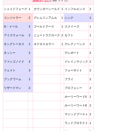
「
渦潮(水) なの
」
(by フィラ)
シェイドフォーク
1
カウンターシールド
1
インフルエンス
2
コンジャラー
2
グレムリンアムル
1
シンク
1
G・イール
2
ゴールドグース
1
スクイーズ
1
アイスウォール
2
ニュートラクローク
2
セフト
1
キングトータス
1
ネクロスカラベ
1
テレグノーシス
1
ネッシー
2
テレポート
2
ファンゴノイド
2
ドレインマジック
2
フェイト
3
フォーサイト
2
ブックワーム
1
フライ
2
リザードマン
2
プロフェシー
2
ホーリーワード0
1
ホーリーワード8
2
マジックブースト
2
ランドプロテクト
1