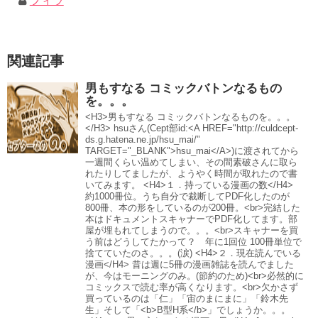
フィラ
関連記事
男もすなる コミックバトンなるもの
を。。。
<H3>男もすなる コミックバトンなるものを。。。
</H3> hsuさん(Cept部id:<A HREF="http://culdcept-
ds.g.hatena.ne.jp/hsu_mai/"
TARGET="_BLANK">hsu_mai</A>)に渡されてから
一週間くらい温めてしまい、その間素破さんに取ら
れたりしてましたが、ようやく時間が取れたので書
いてみます。 <H4>１．持っている漫画の数</H4>
約1000冊位。うち自分で裁断してPDF化したのが
800冊、本の形をしているのが200冊。<br>完結した
本はドキュメントスキャナーでPDF化してます。部
屋が埋もれてしまうので。。。<br>スキャナーを買
う前はどうしてたかって？ 年に1回位 100冊単位で
捨てていたのさ。。。(涙) <H4>２．現在読んでいる
漫画</H4> 昔は週に5冊の漫画雑誌を読んでました
が、今はモーニングのみ。(節約のため)<br>必然的に
コミックスで読む率が高くなります。<br>欠かさず
買っているのは「仁」「宙のまにまに」「鈴木先
生」そして「<b>B型H系</b>」でしょうか。。。