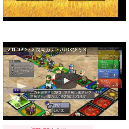
20140927 2 焼肉カナ へりDKひろ 3