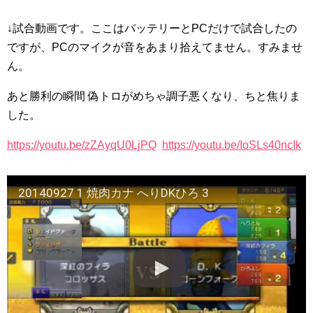
↓試合動画です。ここはバッテリーとPCだけで試合したの
ですが、PCのマイクが音をあまり拾えてません。すみませ
ん。
あと勝利の瞬間 偽トロがめちゃ調子悪くなり、ちと焦りま
した。
https://youtu.be/zZAyqU0LjPQ
https://youtu.be/IoSLs40ncIk
20140927 1 焼肉カナ へりDKひろ 3