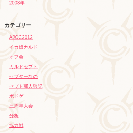
2008年
カテゴリー
AJCC2012
イカ娘カルド
オフ会
カルドセプト
セプターなの
セプト部人狼記
ボドゲ
三周年大会
分析
協力戦