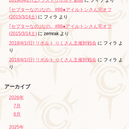
2019/04/27(土) ラストリボルト 動画
に
フィラ
より
｢セプターなの｣なの。#88●アイルトンさん宅オフ
(2015/3/14土)
に
フィラ
より
｢セプターなの｣なの。#88●アイルトンさん宅オフ
(2015/3/14土)
に
zemrak
より
2018/4/1(日) リボルト りくさん主催対戦会
に
フィラ
よ
り
2018/4/1(日) リボルト りくさん主催対戦会
に
フィラ
よ
り
アーカイブ
2026年
7月
6月
2025年