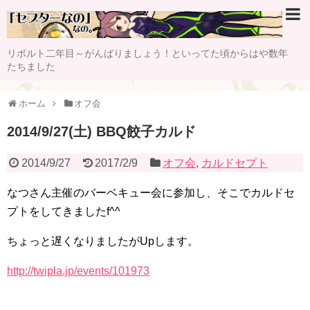
リボルト二年目～がんばりましょう！といってた頃からはや数年
たちました
ホーム
オフ会
2014/9/27(土) BBQ餃子カルド
2014/9/27
2017/2/9
オフ会
,
カルドセプト
なつさん主催のバーベキュー会に参加し、そこでカルドセ
プトをしてきましたf^^
ちょっと遅くなりましたがUpします。
http://twipla.jp/events/101973