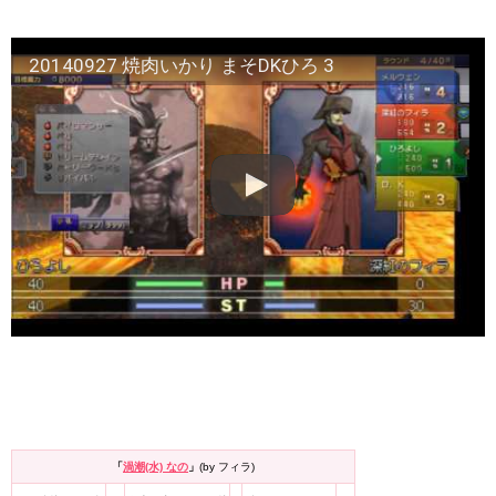
20140927 焼肉いかり まそDKひろ 3
「
渦潮(水) なの
」
(by フィラ)