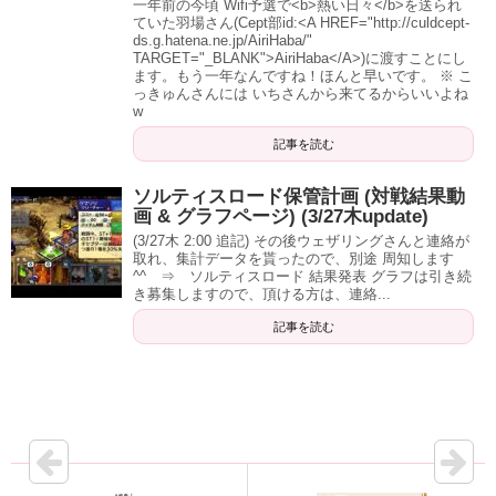
一年前の今頃 Wifi予選で<b>熱い日々</b>を送られ
ていた羽場さん(Cept部id:<A HREF="http://culdcept-
ds.g.hatena.ne.jp/AiriHaba/"
TARGET="_BLANK">AiriHaba</A>)に渡すことにし
ます。もう一年なんですね！ほんと早いです。 ※ こ
っきゅんさんには いちさんから来てるからいいよね
w
記事を読む
ソルティスロード保管計画 (対戦結果動
画 & グラフページ) (3/27木update)
(3/27木 2:00 追記) その後ウェザリングさんと連絡が
取れ、集計データを貰ったので、別途 周知します
^^ ⇒ ソルティスロード 結果発表 グラフは引き続
き募集しますので、頂ける方は、連絡...
記事を読む