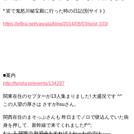
* 皆で鬼怒川秘宝殿に行った時の日記(別サイト)
https://elfira.net/yawata/blog/2014/08/03/post-103/
■案内
http://twipla.jp/events/134287
関東在住のセプターが13人集まりました! 大盛況です ^^
この人望の厚さは さすがhsuさん。
関西在住のまそっぷさんも 昨日までノロで寝込んでいた病
身を押して、新幹線で来てくれましたf^^;
むしろ 関西で 歓迎会をすればよかったのでは……