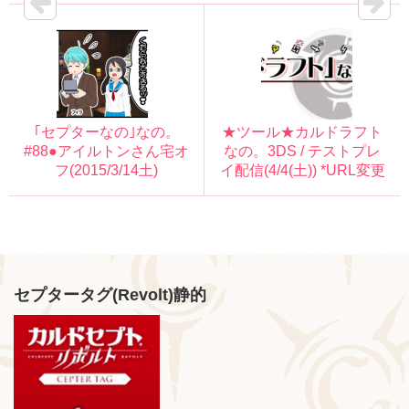
｢セプターなの｣なの。
★ツール★カルドラフト
#88●アイルトンさん宅オ
なの。3DS / テストプレ
フ(2015/3/14土)
イ配信(4/4(土)) *URL変更
セプタータグ(Revolt)静的