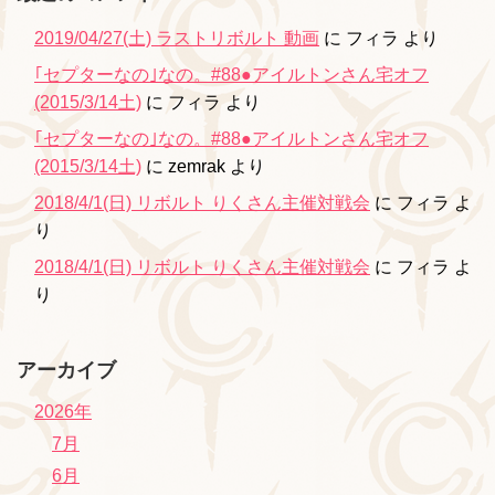
2019/04/27(土) ラストリボルト 動画
に
フィラ
より
｢セプターなの｣なの。#88●アイルトンさん宅オフ
(2015/3/14土)
に
フィラ
より
｢セプターなの｣なの。#88●アイルトンさん宅オフ
(2015/3/14土)
に
zemrak
より
2018/4/1(日) リボルト りくさん主催対戦会
に
フィラ
よ
り
2018/4/1(日) リボルト りくさん主催対戦会
に
フィラ
よ
り
アーカイブ
2026年
7月
6月