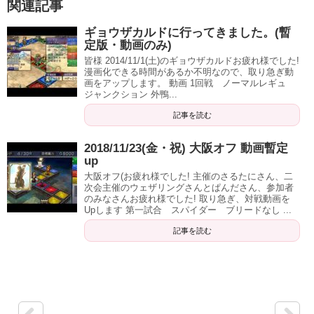
関連記事
ギョウザカルドに行ってきました。(暫
定版・動画のみ)
皆様 2014/11/1(土)のギョウザカルドお疲れ様でした!
漫画化できる時間があるか不明なので、取り急ぎ動
画をアップします。 動画 1回戦 ノーマルレギュ
ジャンクション 外鴨...
記事を読む
2018/11/23(金・祝) 大阪オフ 動画暫定
up
大阪オフ(お疲れ様でした! 主催のさるたにさん、二
次会主催のウェザリングさんとぱんださん、参加者
のみなさんお疲れ様でした! 取り急ぎ、対戦動画を
Upします 第一試合 スパイダー ブリードなし ...
記事を読む