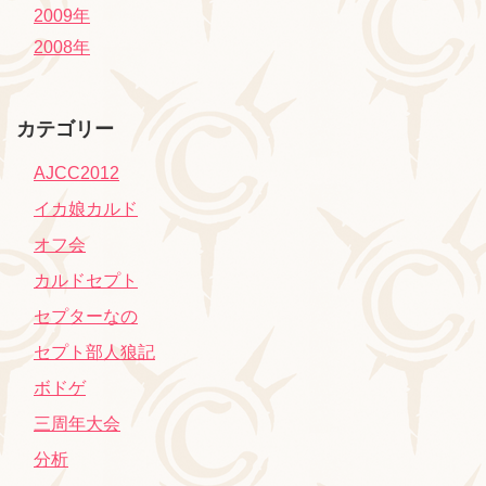
2009年
2008年
カテゴリー
AJCC2012
イカ娘カルド
オフ会
カルドセプト
セプターなの
セプト部人狼記
ボドゲ
三周年大会
分析