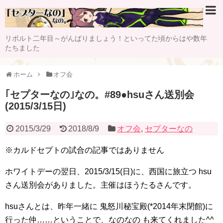
リボルト二年目～がんばりましょう！といってた頃からはや数年
たちました
ホーム
オフ会
｢セプターなの｣なの。#89●hsuさん送別会
(2015/3/15日)
2015/3/29
2018/8/9
オフ会
,
セプターなの
※カルドセプトの試合の記事ではありません
ホワイトデーの翌日、2015/3/15(日)に、西国に旅立つ hsu
さん送別会がありました。主催はほうたるさんです。
hsuさんとは、昨年一緒に 鬼怒川秘宝殿(*2014年末閉館)に
行った仲……ということで、なのなの も来てくれました^^