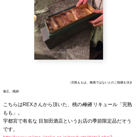
↓完熟ももは、梅酒ではないとのご指摘を頂き
修正。感謝!
こちらはREXさんから頂いた、桃の
梅酒
リキュール「完熟
もも」。
宇都宮で有名な 目加田酒店というお店の季節限定品だそう
です。