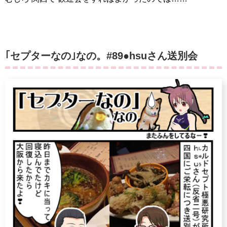
｢セプターなの｣なの。#89●hsuさん送別会