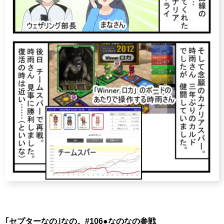
｢セプターなの｣なの。#106●なのなの参戦