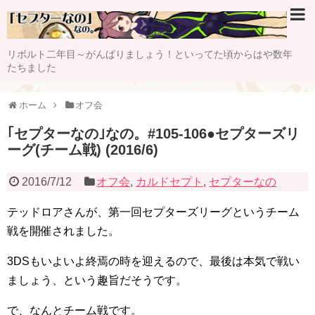
リボルト二年目～がんばりましょう！といってた頃からはや数年
たちました
ホーム
オフ会
｢セプターなの｣なの。#105-106●セプターズリ
ーグ(チーム戦) (2016/6)
2016/7/12
オフ会
,
カルドセプト
,
セプターなの
テッドロアさんが、第一回セプターズリーグというチーム
戦を開催されました。
3DSもいよいよ終焉の時を迎えるので、最後は本気で戦い
ましょう、という趣旨だそうです。
で、なんとチーム戦です。