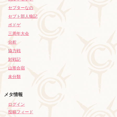
セプターなの
セプト部人狼記
ボドゲ
三周年大会
分析
協力戦
対戦記
山形合宿
未分類
メタ情報
ログイン
投稿フィード