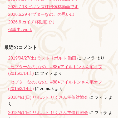
2026.7.18 ビギンズ裸婦像杯動画です
2026.6.29 セプターなの。の思い出
2026.6 カイチ杯動画です
保護中: work
最近のコメント
2019/04/27(土) ラストリボルト 動画
に
フィラ
より
｢セプターなの｣なの。#88●アイルトンさん宅オフ
(2015/3/14土)
に
フィラ
より
｢セプターなの｣なの。#88●アイルトンさん宅オフ
(2015/3/14土)
に
zemrak
より
2018/4/1(日) リボルト りくさん主催対戦会
に
フィラ
よ
り
2018/4/1(日) リボルト りくさん主催対戦会
に
フィラ
よ