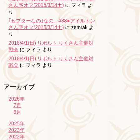
さん宅オフ(2015/3/14土)
に
フィラ
よ
り
｢セプターなの｣なの。#88●アイルトン
さん宅オフ(2015/3/14土)
に
zemrak
よ
り
2018/4/1(日) リボルト りくさん主催対
戦会
に
フィラ
より
2018/4/1(日) リボルト りくさん主催対
戦会
に
フィラ
より
アーカイブ
2026年
7月
6月
2025年
2023年
2022年