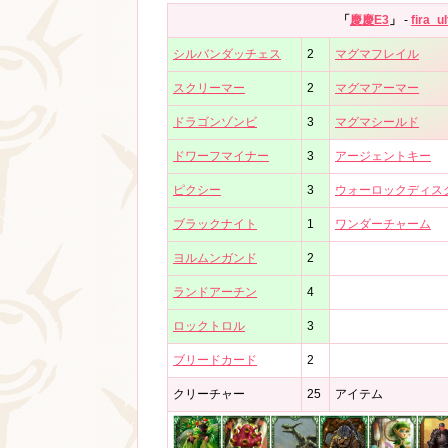
「
慶慶E3
」
-
fira_u
シルバンダッチェス
2
マグマフレイル
スクリーマー
2
マグマアーマー
ドラゴンゾンビ
3
マグマシールド
ドワーフマイナー
3
アージェントキー
ピクシー
3
ウォーロックディス
ブラックナイト
1
ワンダーチャーム
ヨルムンガンド
2
ランドアーチン
4
ロックトロル
3
ブリードカード
2
クリーチャー
25
アイテム