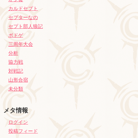
カルドセプト
セプターなの
セプト部人狼記
ボドゲ
三周年大会
分析
協力戦
対戦記
山形合宿
未分類
メタ情報
ログイン
投稿フィード