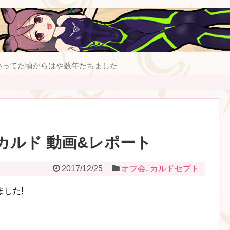
いってた頃からはや数年たちました
 餃子カルド 動画&レポート
2017/12/25
オフ会
,
カルドセプト
ました!