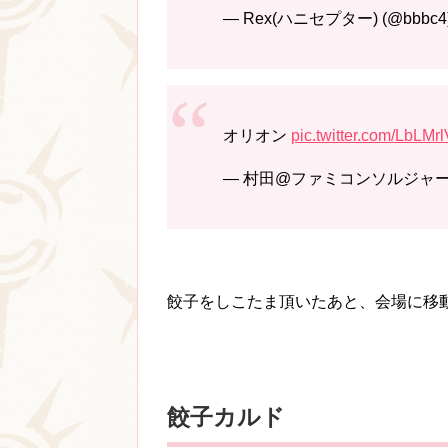
— Rex(ハニセプター) (@bbbc4
オリオン
pic.twitter.com/LbLM
— 村田@ファミコンソルジャー (@fa
餃子をしこたま頂いたあと、会場に移
餃子カルド