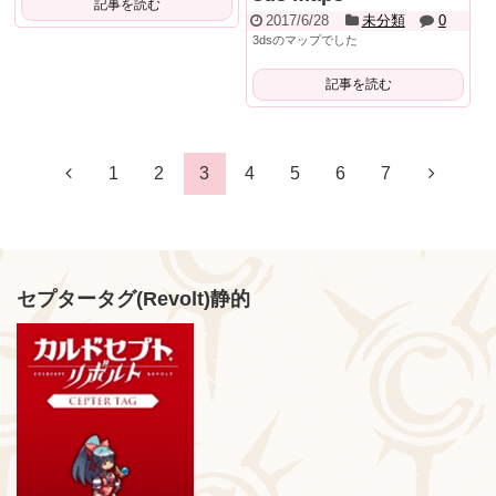
記事を読む
2017/6/28
未分類
0
3dsのマップでした
記事を読む
1
2
3
4
5
6
7
セプタータグ(Revolt)静的