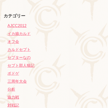
カテゴリー
AJCC2012
イカ娘カルド
オフ会
カルドセプト
セプターなの
セプト部人狼記
ボドゲ
三周年大会
分析
協力戦
対戦記