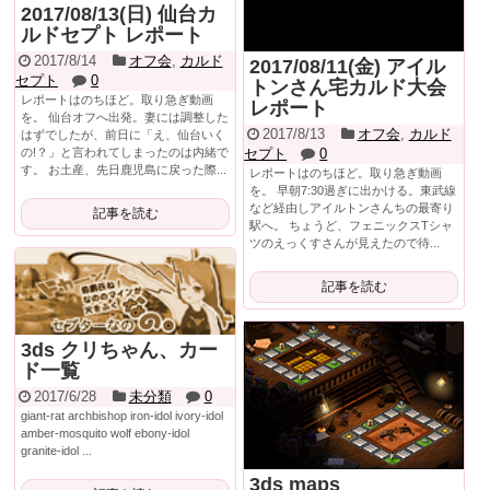
2017/08/13(日) 仙台カ
ルドセプト レポート
2017/8/14
オフ会
,
カルド
2017/08/11(金) アイル
セプト
0
トンさん宅カルド大会
レポートはのちほど。取り急ぎ動画
レポート
を。 仙台オフへ出発。妻には調整した
2017/8/13
オフ会
,
カルド
はずでしたが、前日に「え、仙台いく
の!？」と言われてしまったのは内緒で
セプト
0
す。 お土産、先日鹿児島に戻った際...
レポートはのちほど。取り急ぎ動画
を。 早朝7:30過ぎに出かける。東武線
など経由しアイルトンさんちの最寄り
記事を読む
駅へ。 ちょうど、フェニックスTシャ
ツのえっくすさんが見えたので待...
記事を読む
3ds クリちゃん、カー
ド一覧
2017/6/28
未分類
0
giant-rat archbishop iron-idol ivory-idol
amber-mosquito wolf ebony-idol
granite-idol ...
3ds maps