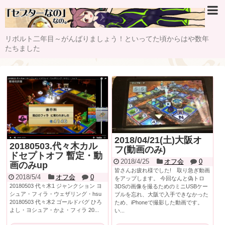
リボルト二年目～がんばりましょう！といってた頃からはや数年
たちました
2018/04/21(土)大阪オ
20180503.代々木カル
フ(動画のみ)
ドセプトオフ 暫定・動
2018/4/25
オフ会
0
画のみup
皆さんお疲れ様でした! 取り急ぎ動画
2018/5/4
オフ会
0
をアップします。 今回なんと偽トロ
20180503 代々木1 ジャンクション ヨ
3DSの画像を撮るためのミニUSBケー
シュア・フィラ・ウェザリング・hsu
ブルを忘れ、大阪で入手できなかった
20180503 代々木2 ゴールドバグ ひろ
ため、iPhoneで撮影した動画です。
よし・ヨシュア・かよ・フィラ 20...
い...