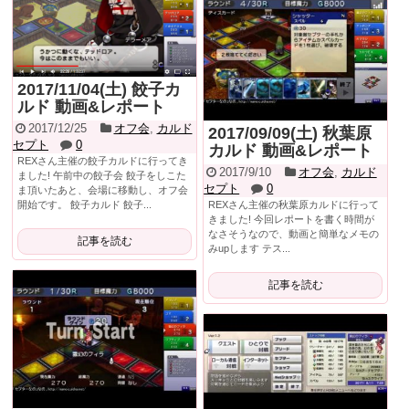
2017/11/04(土) 餃子カ
ルド 動画&レポート
2017/12/25
オフ会
,
カルド
2017/09/09(土) 秋葉原
セプト
0
カルド 動画&レポート
REXさん主催の餃子カルドに行ってき
2017/9/10
オフ会
,
カルド
ました! 午前中の餃子会 餃子をしこた
セプト
0
ま頂いたあと、会場に移動し、オフ会
開始です。 餃子カルド 餃子...
REXさん主催の秋葉原カルドに行って
きました! 今回レポートを書く時間が
なさそうなので、動画と簡単なメモの
記事を読む
みupします テス...
記事を読む