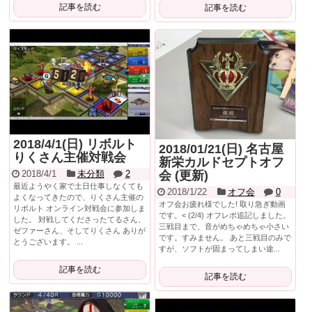
記事を読む
記事を読む
2018/4/1(日) リボルト
2018/01/21(日) 名古屋
りくさん主催対戦会
新栄カルドセプトオフ
2018/4/1
未分類
2
会 (更新)
最近ようやく家で土日仕事しなくても
2018/1/22
オフ会
0
よくなってきたので、りくさん主催の
オフ会お疲れ様でした! 取り急ぎ動画
リボルト オンライン対戦会に参加しま
です。< (2/4) オフレポ追記しました。
した。 対戦してくださったてるさん、
三戦目まで、音がめちゃめちゃ小さい
ゼファーさん、そしてりくさん ありが
です。すみません。 あと三戦目のみで
とうございます。 ...
すが、ソフトが固まってしまい途...
記事を読む
記事を読む