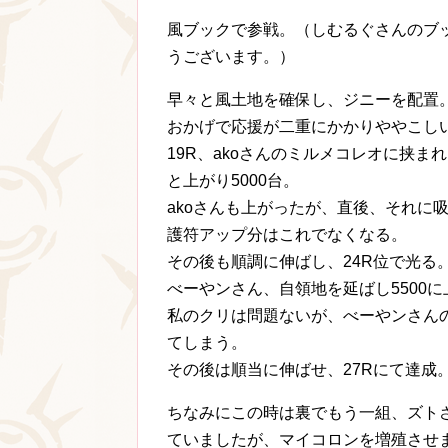
風ブックで参戦。（しむるぐさんのブ
うございます。）
早々と風土地を確保し、ジニーを配置
おかげで応援が二重にかかりややこし
19R、akoさんのミルメコレオに挟
と上がり5000台。
akoさんも上がったが、直後、それに
護符アップ分はこれでなくなる。
その後も順調に伸ばし、24R位で光る
べーやンさん、自領地を延ばし5500
私のクリは問題ないが、べーやンさんの
てしまう。
その後は順当に伸ばせ、27Rにて達成
ちなみにこの時は裏でもう一組、ズト
ていましたが、マイコロンを増殖させ