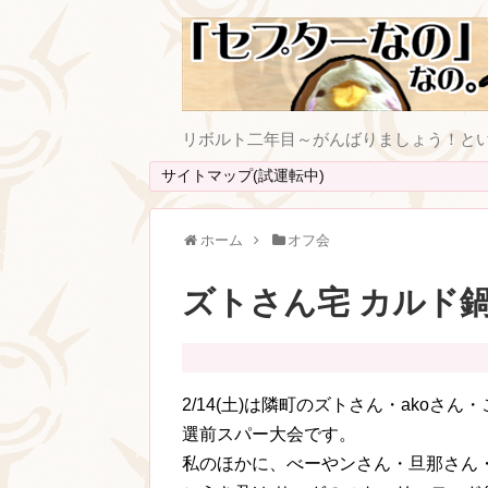
リボルト二年目～がんばりましょう！と
サイトマップ(試運転中)
ホーム
オフ会
ズトさん宅 カルド
2/14(土)は隣町のズトさん・akoさん
選前スパー大会です。
私のほかに、べーやンさん・旦那さん