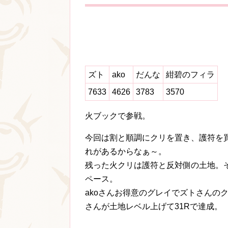
ズト
ako
だんな
紺碧のフィラ
7633
4626
3783
3570
火ブックで参戦。
今回は割と順調にクリを置き、護符を
れがあるからなぁ～。
残った火クリは護符と反対側の土地。そ
ペース。
akoさんお得意のグレイでズトさんの
さんが土地レベル上げて31Rで達成。