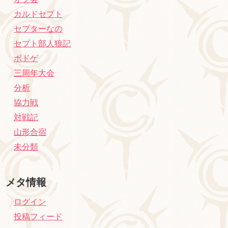
カルドセプト
セプターなの
セプト部人狼記
ボドゲ
三周年大会
分析
協力戦
対戦記
山形合宿
未分類
メタ情報
ログイン
投稿フィード