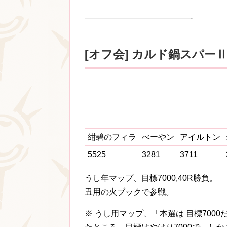
—————————————-
[オフ会] カルド鍋スパーⅡ
紺碧のフィラ
べーやン
アイルトン
5525
3281
3711
うし年マップ、目標7000,40R勝負。
丑用の火ブックで参戦。
※ うし用マップ、「本選は 目標700