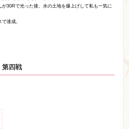
が30Rで光った後、水の土地を爆上げして私も一気に
スで達成。
 第四戦
な