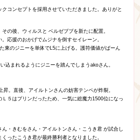
ックコンセプトを採用させていただきました。ありがと
。その後、ウィルスと ベルゼブブを新たに配置。
い。応援のおかげでムジナを倒すセイレーン。
まれた東のジニーを単体でL5に上げる。護符価値がばーん
吸い込まれるようにジニーを踏んでしまうakoさん。
。
に上昇。直後、アイルトンさんの妨害テンペが炸裂。
Ｌ５はプリンだったため、一気に総魔力1500位になっ
。
さん・きむをさん・アイルトンさん・こうき君 が試合し
まくったこうき君が最終勝利者となりました。