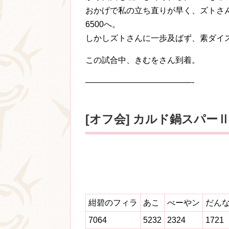
おかげで私の立ち直りが早く、ズトさん
6500へ。
しかしズトさんに一歩及ばず、素ダイ
この試合中、きむをさん到着。
—————————————-
[オフ会] カルド鍋スパーⅡ
紺碧のフィラ
あこ
べーやン
だん
7064
5232
2324
1721