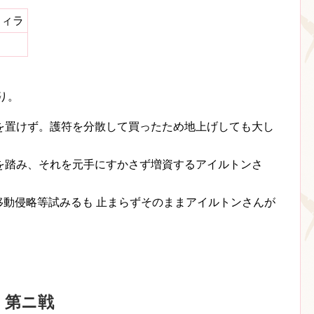
フィラ
り。
を置けず。護符を分散して買ったため地上げしても大し
を踏み、それを元手にすかさず増資するアイルトンさ
移動侵略等試みるも 止まらずそのままアイルトンさんが
 第ニ戦