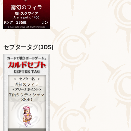
セプタータグ(3DS)