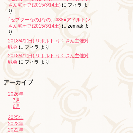
さん宅オフ(2015/3/14土)
に
フィラ
よ
り
｢セプターなの｣なの。#88●アイルトン
さん宅オフ(2015/3/14土)
に
zemrak
よ
り
2018/4/1(日) リボルト りくさん主催対
戦会
に
フィラ
より
2018/4/1(日) リボルト りくさん主催対
戦会
に
フィラ
より
アーカイブ
2026年
7月
6月
2025年
2023年
2022年