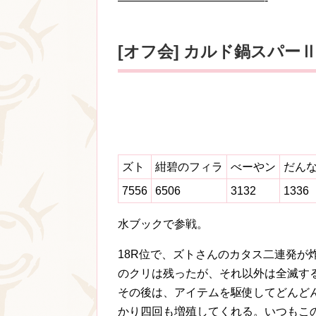
—————————————-
[オフ会] カルド鍋スパーⅡ
ズト
紺碧のフィラ
べーやン
だん
7556
6506
3132
1336
水ブックで参戦。
18R位で、ズトさんのカタス二連発が
のクリは残ったが、それ以外は全滅す
その後は、アイテムを駆使してどんど
かり四回も増殖してくれる。いつもこ