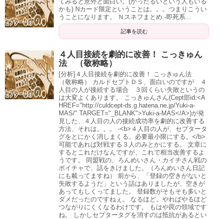
てみると意外と面白い。(かったるいという人もいる
かも) Nカード限定ということは。。。つまりこうい
うことになります。 Ｎスネフまとめ -即死系...
記事を読む
４人目接続を劇的に改善！ こっきゅん
法 （敬称略）
[分析]４人目接続を劇的に改善！ こっきゅん法
（敬称略） カルドセプトＤＳ、面白いのですが ４
人目の人が接続する場合 ３回くらい失敗というの
は大変よくあります。 こっきゅんさん(Cept部id:<A
HREF="http://culdcept-ds.g.hatena.ne.jp/Yuki-a-
MAS/" TARGET="_BLANK">Yuki-a-MAS</A>)が発
見した、４人目の人の接続成功率を劇的に改善する
方法、それは。。。 -<b>４人目の人が、セプタータ
グをとにかく消しまくる。必要最小限にする。</b>
可能であれば対戦する３人のみとかにする。 文章に
するとこれだけなんですが、これで相当改善するよ
うです。 同盟戦の、ろんめいさん・カイチさん戦の
ボイチャで、話をきけました。（ろんめいさん日記
にも載ってますね） 前から、「登録の空きがないと
失敗するようだ」という話はありましたが、空きが
あってもしくってました。 登録数がそもそも多いと
ダメだったのですねぇ。 なるほど。やればやるほど
つながりにくくなるわけです。 もはや罠の領域です
ね。 しかしセプタータグを消すのは抵抗があるとい