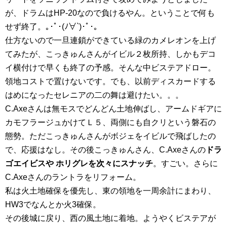
が、ドラムはHP-20なので負けるやん。ということで何も
せず終了。｡･ﾟ･(ﾉ∀`)･ﾟ･｡
仕方ないので一旦連鎖ができている緑のカメレオンを上げ
てみたが、こっきゅんさんがイビル２枚所持、しかもデコ
イ横付けで早くも終了の予感。そんな中ビステアドロー。
領地コストで置けないです。でも、以前ディスカードする
はめになったセレニアの二の舞は避けたい。。。
C.Axeさんは無モスでどんどん土地伸ばし、アームドギアに
カモフラージュかけてＬ５、両側にも自クリという磐石の
態勢。ただこっきゅんさんがボジェをイビルで飛ばしたの
で、応援はなし。その後こっきゅんさん、C.Axeさんの
ドラ
ゴエイビスや ホリグレを次々にスナッチ
。すごい。さらに
C.Axeさんのラントラをリフォーム。
私は火土地確保を優先し、東の領地を一周余計にまわり、
HW3でなんとか火3確保。
その後城に戻り、西の風土地に着地。ようやくビステアが