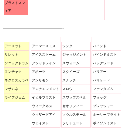
ブラストスフ
ィア
—————————————-
アーメット
アーマースミス
シンク
バインド
サレット
アイスストーム
ジャッジメント
バインドミスト
ソニックドラム
アシッドレイン
スウォーム
バックワード
ヌンチャク
アポーツ
スクイーズ
バリアー
ネクロスカラベ
アンサモン
スナッチ
バリケード
マサムネ
アンチエレメント
スロウ
ファンタズム
ライフジェム
イビルブラスト
スワップスペル
フォッグ
ウィークネス
セオソフィー
プレッシャー
ウィザードアイ
ソウルスチール
ホーリーブライト
ウェイスト
ソリチュード
ポイゾンミスト