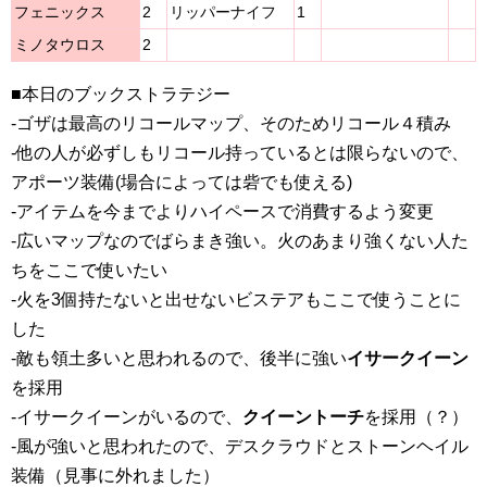
フェニックス
2
リッパーナイフ
1
ミノタウロス
2
■本日のブックストラテジー
-ゴザは最高のリコールマップ、そのためリコール４積み
-他の人が必ずしもリコール持っているとは限らないので、
アポーツ装備(場合によっては砦でも使える)
-アイテムを今までよりハイペースで消費するよう変更
-広いマップなのでばらまき強い。火のあまり強くない人た
ちをここで使いたい
-火を3個持たないと出せないビステアもここで使うことに
した
-敵も領土多いと思われるので、後半に強い
イサークイーン
を採用
-イサークイーンがいるので、
クイーントーチ
を採用（？）
-風が強いと思われたので、デスクラウドとストーンヘイル
装備（見事に外れました）