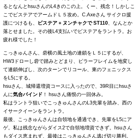
るとなんとhsuさんのL4きのこの上。くー、残念！しかしこ
こでビステアでアームドＬ５攻め。C.Axeさん サイクロ援
護につけるも、
ビステア + ヌンチャクで ST110
、なんとか
落とせました。その後L4支払いでビステアをラントラ。お
疲れ様でした！
こっきゅんさん、砦横の風土地の連鎖をＬ５にするが、
HW3ドローし砦で踏みとどまり、ピラーフレイムを地変し
て連鎖伸ばし、次のターンでリコール、東のフェニックス
をL5にする。
hsuさん、城帰還増資コースに入ったので、39R目にhsuさ
んに
気合バインド
！ hsuさん痛恨の一回休み。
私はラントラ狙いでこっきゅんさんのL3先輩を踏み、西の
イサークイーンをラントラ。
最後、こっきゅんさんは自領地を通過でき、先輩をL5にア
ゲ。私は残念ながらダイス2で自領地増資できず。hsuさん
もダイス恵まれず、最後はこっきゅんさん逃げ切り勝利。