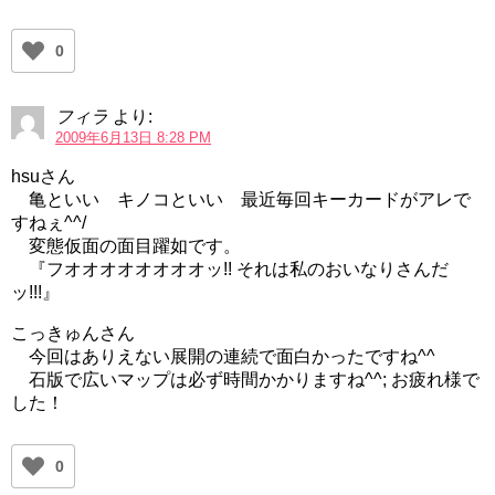
0
フィラ
より:
2009年6月13日 8:28 PM
hsuさん
亀といい キノコといい 最近毎回キーカードがアレで
すねぇ^^/
変態仮面の面目躍如です。
『フオオオオオオオオッ!! それは私のおいなりさんだ
ッ!!!』
こっきゅんさん
今回はありえない展開の連続で面白かったですね^^
石版で広いマップは必ず時間かかりますね^^; お疲れ様で
した！
0