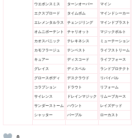
ウエポンスミス
ターンオーバー
マイン
エクスプロード
タイムボム
マインドシーカー
エレメンタルラス
チェンジリング
マインドブラスト
オムニポーテント
チャリオット
マジックボルト
カオスパニック
テレキネシス
ミューテーション
カモフラージュ
テンペスト
ライフストリーム
キュアー
ディスコード
ライフフォース
グレイス
ディスペル
ランドプロテクト
グロースボディ
デスクラウド
リバイバル
コラプション
ドラウト
リフォーム
サイレンス
ドレインマジック
リムーブカース
サンダーストーム
ハウント
レイズデッド
シャッター
バーブル
ローカスト
0