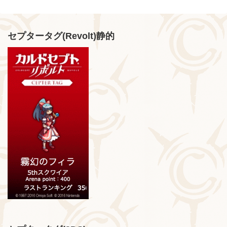
セプタータグ(Revolt)静的