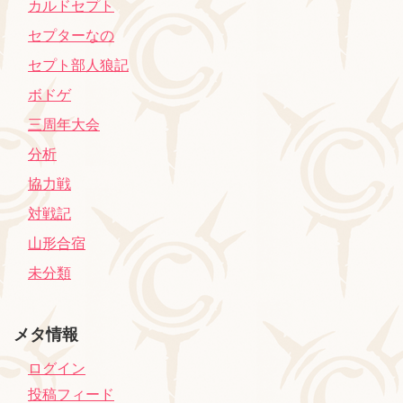
カルドセプト
セプターなの
セプト部人狼記
ボドゲ
三周年大会
分析
協力戦
対戦記
山形合宿
未分類
メタ情報
ログイン
投稿フィード