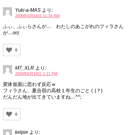
Yuki-a-MAS
より:
2009年6月14日 11:16 AM
ふぃ、ふぃらさんが… わたしのあこがれのフィラさん
が…orz
0
M7_XLR
より:
2009年6月14日 1:11 PM
変体仮面に思わず反応ｗ
フィラさん、夏合宿の高校１年生のごとく(？)
だんだん地が出てきていますね…^^;
0
kelpie
より: