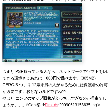
つまり PSP持っている人なら、ネットワークでソフトをDL
できる環境さえあれば、
600円で遊べます。
(305MB)
CERO-B つまり 12歳未満の人がやるためには保護者の許可
が必要です。
おとなカルド
ですね^^
やはり
ニンフのマップ画像がえっちぃすぎ
なのが理由でし
ょうか。。。f:Cept部id:
Fira_ds
:20090613153635.jpg”>