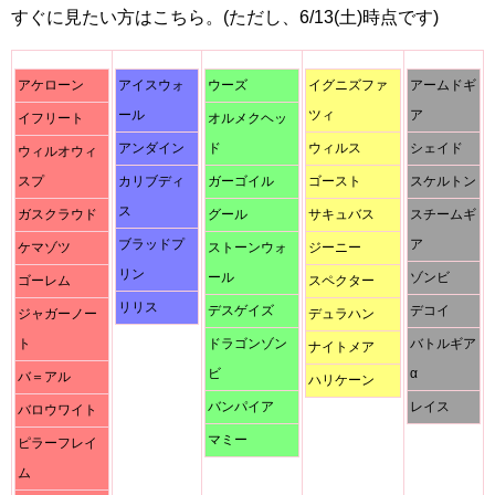
すぐに見たい方はこちら。(ただし、6/13(土)時点です)
アケローン
アイスウォ
ウーズ
イグニズファ
アームドギ
ール
ツィ
ア
イフリート
オルメクヘッ
アンダイン
ド
ウィルス
シェイド
ウィルオウィ
スプ
カリブディ
ガーゴイル
ゴースト
スケルトン
ス
ガスクラウド
グール
サキュバス
スチームギ
ブラッドプ
ア
ケマゾツ
ストーンウォ
ジーニー
リン
ール
ゾンビ
ゴーレム
スペクター
リリス
デスゲイズ
デコイ
ジャガーノー
デュラハン
ト
ドラゴンゾン
バトルギア
ナイトメア
ビ
α
バ＝アル
ハリケーン
バンパイア
レイス
バロウワイト
マミー
ピラーフレイ
ム