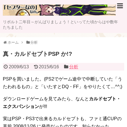
リボルト二年目～がんばりましょう！といってた頃からはや数年
たちました
ホーム
分析
真・カルドセプトPSP か!?
2009/6/13
2015/6/16
分析
PSPを買いました。(PS2でゲーム途中で中断していた「う
たわれるもの」と「いたすとDQ・FF」をやりたくて…^^;)
ダウンロードゲームを見てみたら、なんと
カルドセプト・
エクスパンション
が!!!
実はPSP・PS3で出来るカルドセプトも、ファミ通CUPの
直前 2008/11/26 に発売だったのです。知らなかった。。。