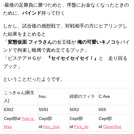
-最後の足勝負に勝つためと、序盤にお金なくなったときの
ために、
バインド
持って行く
しかし、試合後の感想戦で、対戦相手の方にヒアリングし
た結果をまとめると
「
変態仮面 フィラさん
の女王様が
俺の可愛いキノコ
をバイ
ンドで拘束し蝋燭で責め立てるブック」
「ビステアＨＧが
『セイセイセイセイ！』
と 走り回る
ブック」
ということだったようです。
こっきゅん[屍生
hsu
紺碧のフィラ
C.Axe
人]
6302
5591
5052
659
Cept部id:
Yuki-a-
Cept部
Cept部
Cept部
Mas
id:
hsu_mai
id:
Fira_ds
id:
CleanAxe