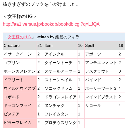
抜きすぎずのブックを心がけました。
＜女王様のHG＞
http://aa1.versus.jp/bookdb/bookdb.cgi?q=LJQA
「
女王様のＨＧ
」 written by 紺碧のフィラ
Creature
21
Item
10
Spell
19
イサークイーン
2
アイシクル
1
アポーツ
2
ゴブリン
2
クイーントーチ
1
アンチエレメント
2
ホーンカメレオン
2
スケールアーマー
1
デスクラウド
3
イフリート
2
ストーンヘイル
1
バインド
2
ウィルオウィスプ
2
ソニックドラム
1
ホーリーワード３
4
コボルド
2
ドラゴンスレイア
1
マインドブラスト
2
ドラゴンフライ
2
ヌンチャク
1
リコール
4
ビステア
1
フレイムタン
1
ピラーフレイム
2
プロテウスリング
1