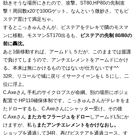
効きそうな場所にきたので、攻撃。ST80,HP80の先制攻
撃！周回数x20で100Gゲット。なんという微妙さ。でもビ
ステア置けて満足ぢゃ。
するとこっきゅんさんが、ビステアをテレキで隣のモスマ
ンに移動。モスマンST170出るも、
ビステアの先制 80/80の
前に轟沈。
あと1個移動すれば、アームドＬ５だが、このままでは援護
で負けてしまうので、アンチエレメントをアームドにかけ
る。本来は無にかけるものではないが仕方ないです^^
32R、リコールで城に戻り イサークイーンをＬ５にし、二
位に浮上。
C.Axeさん 手札のサイクロプスが命綱。別の場所にボジェ
配置で HP110確保体制です。こっきゅんさんがテレキをま
たドローするも、C.Axeさんにシャッター受け。その後
C.Axeさん
またカモフラージュをドロー
しアームドL5にか
けますが、私も
またアンチエレメントをかけなおし。
ショップを通過して34R、再びビステアを通過コース。す