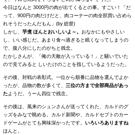
今日はなんと 3000円の肉が出てくるとの事。すごい！「だ
って、900円の肉だけだと、肉コーナーの肉全部買い占めら
れそうだったんだもん」(by 総督)
しかし、
芋煮 ほんとおいしいよ～。
おなかにもやさしい
し、いい感じだ。あまり食べ過ぎると眠くなってしまうの
で、腹八分にしたのがちと残念。
たかしさんが、「俺の天敵が入っている！」と騒いでいた
ので見てみると しいたけのことを指しているようだった。
その後、対戦の表彰式。一位から順番に品物を選んでよか
ったが、品物の数が多くて、
三位の方まで全部商品があっ
た
ようだ。うーん四位で残念。
その後は、風来のシュンさんが送ってくれた、カルドのグ
ッズをみなで眺める。カルド新聞や、カルドセプトのカー
ドゲームがとても興味深かったです。
いろいろありますね
ほんと。