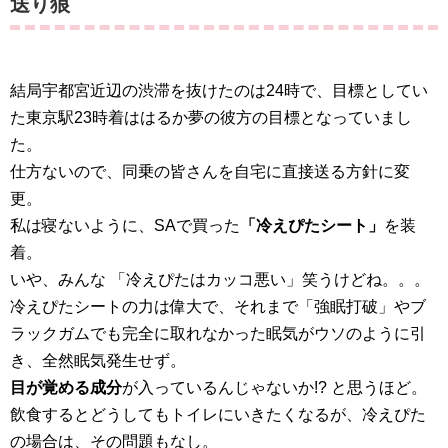
送り狼
結局宇都宮近辺の渋滞を抜けたのは24時で、目標としてい
た東京駅23時着ははるか夢の彼方の目標となっていまし
た。
仕方ないので、同乗の皆さんを自宅に直接送る方針に変
更。
私は寝ないように、SAで買った
「冷えぴたシート」
を装
着。
いや、みんな 「冷えぴたはカッコ悪い」笑うけどね。。。
冷えぴたシートの力は偉大で、それまで「強眠打破」やブ
ラックガムでも完全に取れなかった眠気がウソのように引
き、全然眠気発生せず。
目が覚める成分
が入っているんじゃないか!? と思うほど。
飲食するとどうしてもトイレにいきたくなるが、冷えぴた
の場合は、その問題もなし。