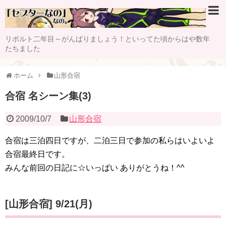
リボルト二年目～がんばりましょう！といってた頃からはや数年
たちました
ホーム
山形合宿
合宿 名シーン集(3)
2009/10/7
山形合宿
合宿は三泊四日ですが、二泊三日で参加の私らはいよいよ
合宿最終日です。
みんな前回の日記に☆いっぱい ありがとうね！^^
[山形合宿] 9/21(月)