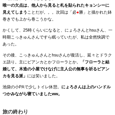
唯一の欠点は、他人から見ると札を貼られたキョンシーに
見えてしまう
ことだが。。。次回は「必
●
勝」と描かれた鉢
巻きでも上から巻こうかな。
かくして、25時くらいになると、にょろさんとhsuさん、一
時期こっきゅんさんですら眠っていたが、私は全然快調で
あった。
その後、こっきゅんさんとhsuさんが復活し、延々とドラク
エ語り。主にビアンカとかフローラとか。
「フローラと結
婚して、木造の小屋でけなげに主人公の無事を祈るビアン
カを見る派」
には笑いました。
池袋の小PAで少しトイレ休憩。
にょろさんは上のハンドル
つかみながら寝ていましたww。
旅の終わり