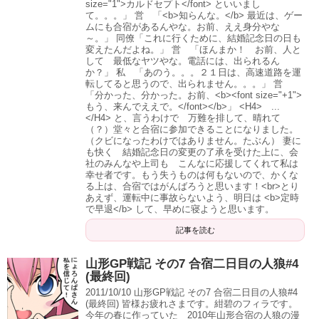
size="1">カルドセプト</font> といいまし
て。。。」 営 「<b>知らんな。</b> 最近は、ゲー
ムにも合宿があるんやな。お前、ええ身分やな
～。」 同僚「これに行くために、結婚記念日の日も
変えたんだよね。」 営 「ほんまか！ お前、人と
して 最低なヤツやな。電話には、出られるん
か？」 私 「あのう。。。２１日は、高速道路を運
転してると思うので、出られません。。。」 営
「分かった、分かった。お前、<b><font size="+1">
もう、来んでええで。</font></b>」 <H4> ...
</H4> と、言うわけで 万難を排して、晴れて
（？）堂々と合宿に参加できることになりました。
（クビになったわけではありません。たぶん） 妻に
も快く 結婚記念日の変更の了承を受けた上に、会
社のみんなや上司も こんなに応援してくれて私は
幸せ者です。もう失うものは何もないので、かくな
る上は、合宿ではがんばろうと思います！<br>とり
あえず、運転中に事故らないよう、明日は <b>定時
で早退</b> して、早めに寝ようと思います。
記事を読む
山形GP戦記 その7 合宿二日目の人狼#4
(最終回)
2011/10/10 山形GP戦記 その7 合宿二日目の人狼#4
(最終回) 皆様お疲れさまです。紺碧のフィラです。
今年の春に作っていた 2010年山形合宿の人狼の漫