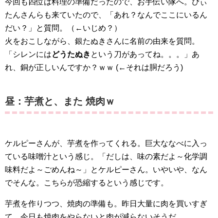
今回も四位は料理の準備だったので、お手伝い隊へ。ぴぃ
たんさんらも来ていたので、「あれ？なんでここにいるん
だい？」と質問。（←いじめ？）
火をおこしながら、銀たぬきさんに名前の由来を質問。
「シレンには
どうたぬき
という刀があってね。。。」あ
れ、銅が正しいんですか？ｗｗ (←それは胴だろう)
昼：芋煮と、また 焼肉ｗ
ケルピーさんが、芋煮を作ってくれる。巨大ななべに入っ
ている味噌汁という感じ。「だしは、味の素だよ～化学調
味料だよ～ごめんね～」とケルピーさん。いやいや、なん
でそんな。こちらが恐縮するという感じです。
芋煮を作りつつ、焼肉の準備も。昨日大量に肉を買いすぎ
て、今日も焼肉をやらないと肉が減らないそうだ。