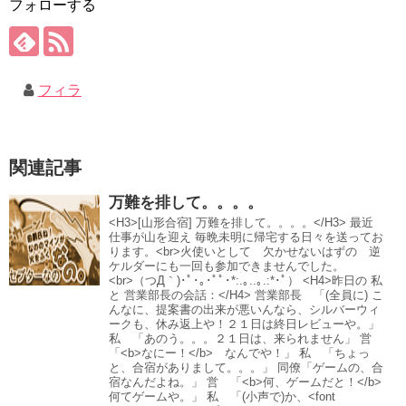
フォローする
フィラ
関連記事
万難を排して。。。。
<H3>[山形合宿] 万難を排して。。。。</H3> 最近
仕事が山を迎え 毎晩未明に帰宅する日々を送ってお
ります。<br>火使いとして 欠かせないはずの 逆
ケルダーにも一回も参加できませんでした。
<br>（つД｀)･ﾟ･｡･ﾟﾟ･*:.｡..｡.:*･ﾟ） <H4>昨日の 私
と 営業部長の会話：</H4> 営業部長 「(全員に) こ
んなに、提案書の出来が悪いんなら、シルバーウィ
ークも、休み返上や！２１日は終日レビューや。」
私 「あのう。。。２１日は、来られません」 営
「<b>なにー！</b> なんでや！」 私 「ちょっ
と、合宿がありまして。。。」 同僚「ゲームの、合
宿なんだよね。」 営 「<b>何、ゲームだと！</b>
何てゲームや。」 私 「(小声で)か、<font