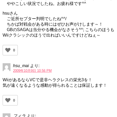
ややこしい状況でしたね。お疲れ様です^^
hsuさん
ご近所セプター判明でしたね^^/
ちかば対戦会がある時にはぜひお声がけします～！
GBのSAGAは当分やる機会がなさそう^^; こちらのほうも
Wiiクラシックのほうで出ればいいんですけどねぇ～
0
hsu_mai
より:
2009年10月9日 10:56 PM
WiiがあるならVCで是非ヘラクレスの栄光3を！
気が遠くなるような感動が得られることは保証します！
0
フィラ
より: