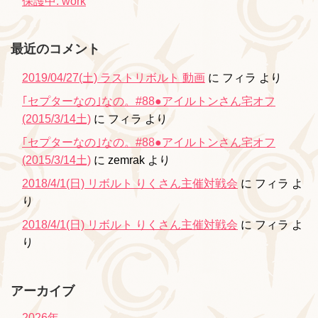
保護中: work
最近のコメント
2019/04/27(土) ラストリボルト 動画
に
フィラ
より
｢セプターなの｣なの。#88●アイルトンさん宅オフ
(2015/3/14土)
に
フィラ
より
｢セプターなの｣なの。#88●アイルトンさん宅オフ
(2015/3/14土)
に
zemrak
より
2018/4/1(日) リボルト りくさん主催対戦会
に
フィラ
よ
り
2018/4/1(日) リボルト りくさん主催対戦会
に
フィラ
よ
り
アーカイブ
2026年