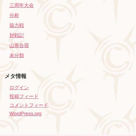
三周年大会
分析
協力戦
対戦記
山形合宿
未分類
メタ情報
ログイン
投稿フィード
コメントフィード
WordPress.org