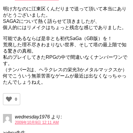
明け方なのに江東区くんだりまで送って頂いて本当にあり
がとうございました。
SAGA2について熱く語らせて頂きましたが、
個人的にはリメイクはちょっと残念な感じでありました。
可能であるならば是非とも初代SaGa（GB版）を！
荒廃した理不尽きわまりない世界、そして塔の最上階で知
る驚きの真相。
私のプレイしてきたRPGの中で間違いなくナンバーワンで
す。
（ナンバー2は、ヘラクレスの栄光3かメタルマックスか）
何でこういう無茶苦茶なゲームが最近は出なくなっちゃっ
たんでしょうねえ。
0
wednesday1976
より:
2009年10月9日 12:11 AM
>>hsu先生