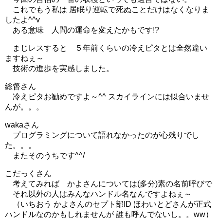
これでもう私は 居眠り運転で死ぬことだけはなくなりま
したよ^^v
ある意味 人間の運命を変えたかもです!?
まじレスすると ５年前くらいの冷えピタとは全然違い
ますねぇ～
技術の進歩を実感しました。
総督さん
冷えピタお勧めですよ～^^ スカイラインには似合いませ
んが。。。
wakaさん
プログラミングについて語れなかったのが心残りでし
た。。。
またそのうちです^^/
こだっくさん
考えてみれば かよさんについては(多分)素の名前呼びで
それ以外の人はみんなハンドル名なんですよねぇ～
（いちおう かよさんのセプト部ID ほわいとどさんが正式
ハンドルなのかもしれませんが 誰も呼んでないし。。ww）