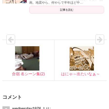
画。地震やら、何やらで半年ほど中...
記事を読む
合宿 名シーン集(2)
はにゃ～出たいなぁ～
コメント
wednesday1976
より: