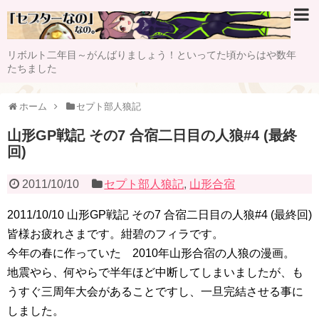
リボルト二年目～がんばりましょう！といってた頃からはや数年
たちました
ホーム
セプト部人狼記
山形GP戦記 その7 合宿二日目の人狼#4 (最終
回)
2011/10/10
セプト部人狼記
,
山形合宿
2011/10/10 山形GP戦記 その7 合宿二日目の人狼#4 (最終回)
皆様お疲れさまです。紺碧のフィラです。
今年の春に作っていた 2010年山形合宿の人狼の漫画。
地震やら、何やらで半年ほど中断してしまいましたが、も
うすぐ三周年大会があることですし、一旦完結させる事に
しました。