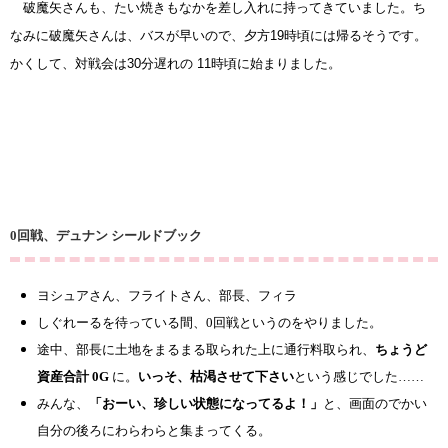
破魔矢さんも、たい焼きもなかを差し入れに持ってきていました。ち
なみに破魔矢さんは、バスが早いので、夕方19時頃には帰るそうです。
かくして、対戦会は30分遅れの 11時頃に始まりました。
0回戦、デュナン シールドブック
ヨシュアさん、フライトさん、部長、フィラ
しぐれーるを待っている間、0回戦というのをやりました。
途中、部長に土地をまるまる取られた上に通行料取られ、
ちょうど
資産合計 0G
に。
いっそ、枯渇させて下さい
という感じでした……
みんな、
「おーい、珍しい状態になってるよ！」
と、画面のでかい
自分の後ろにわらわらと集まってくる。