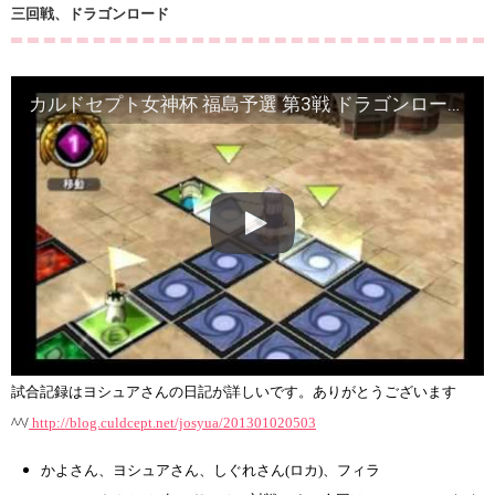
三回戦、ドラゴンロード
カルドセプト女神杯 福島予選 第3戦 ドラゴンロード 4卓(音なし)
試合記録はヨシュアさんの日記が詳しいです。ありがとうございます
^^/
http://blog.culdcept.net/josyua/201301020503
かよさん、ヨシュアさん、しぐれさん(ロカ)、フィラ