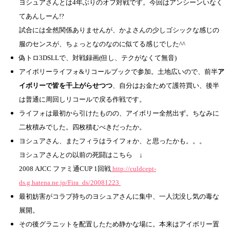
ヨシュアさんとは4年ぶりのオフ対戦です。今回はアンシーンいなく
てあんしーん!?
試合には全然関係ありませんが、かよさんの少しゴシックな感じの
服のセンスが、ちょっとなのなのに似てる感じでした^^
偽トロ3DSLLで、対戦録画(但し、テクがなくて無音)
アイボリーライフォ&リコールブックで参加。土地広いので、前半
ア
イボリーで皆を干上がらせつつ
、自分はお金ためて護符買い、後半
は普通に周回しリコールで戻る作戦です。
ライフォは最初から引けたものの、アイボリー全然出ず。ちなみに
二枚積みでした。四枚積むべきだったか。
ヨシュアさん、またフィラはライフォか、と思ったかも。。。
ヨシュアさんとの以前の死闘はこちら ↓
2008 AJCC ファミ通CUP 1回戦
http://culdcept-
ds.g.hatena.ne.jp/Fira_ds/20081223
最初妨害がコラプ持ちのヨシュアさんに集中、一人沈没し気の毒な
展開。
その後グラニットを配置したため静かな場に。本来はアイボリー置