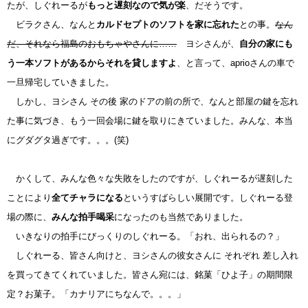
たが、しぐれーるが
もっと遅刻なので気が楽
、だそうです。
ビラクさん、なんと
カルドセプトのソフトを家に忘れた
との事。
なん
だ、それなら福島のおもちゃやさんに……
ヨシさんが、
自分の家にも
う一本ソフトがあるからそれを貸しますよ
、と言って、aprioさんの車で
一旦帰宅していきました。
しかし、ヨシさん その後 家のドアの前の所で、なんと部屋の鍵を忘れ
た事に気づき、もう一回会場に鍵を取りにきていました。みんな、本当
にグダグタ過ぎです。。。(笑)
かくして、みんな色々な失敗をしたのですが、しぐれーるが遅刻した
ことにより
全てチャラになる
というすばらしい展開です。しぐれーる登
場の際に、
みんな拍手喝采
になったのも当然でありました。
いきなりの拍手にびっくりのしぐれーる。「おれ、出られるの？」
しぐれーる、皆さん向けと、ヨシさんの彼女さんに それぞれ 差し入れ
を買ってきてくれていました。皆さん宛には、銘菓「ひよ子」の期間限
定？お菓子。「カナリアにちなんで。。。」