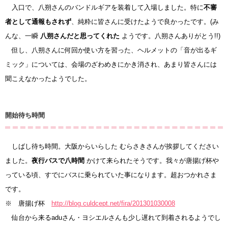
入口で、八朔さんのバンドルギアを装着して入場しました。特に
不審
者として通報もされず
、純粋に皆さんに受けたようで良かったです。(み
んな、一瞬
八朔さんだと思ってくれた
ようです。八朔さんありがとう!!)
但し、八朔さんに何回か使い方を習った、ヘルメットの「音が出るギ
ミック」については、会場のざわめきにかき消され、あまり皆さんには
聞こえなかったようでした。
開始待ち時間
しばし待ち時間。大阪からいらした むらさきさんが挨拶してください
ました。
夜行バスで八時間
かけて来られたそうです。我々が唐揚げ杯や
っている頃、すでにバスに乗られていた事になります。超おつかれさま
です。
※ 唐揚げ杯
http://blog.culdcept.net/fira/201301030008
仙台から来るaduさん・ヨシエルさんも少し遅れて到着されるようでし