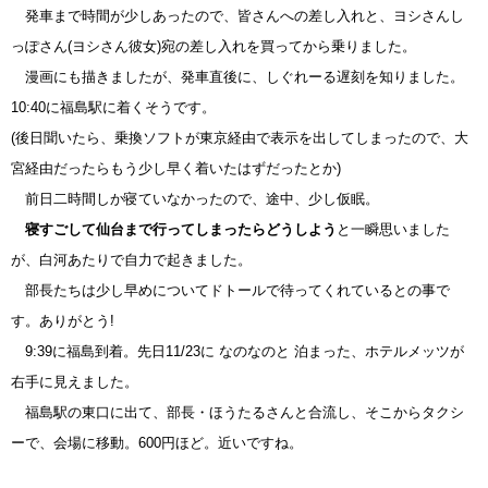
発車まで時間が少しあったので、皆さんへの差し入れと、ヨシさんし
っぽさん(ヨシさん彼女)宛の差し入れを買ってから乗りました。
漫画にも描きましたが、発車直後に、しぐれーる遅刻を知りました。
10:40に福島駅に着くそうです。
(後日聞いたら、乗換ソフトが東京経由で表示を出してしまったので、大
宮経由だったらもう少し早く着いたはずだったとか)
前日二時間しか寝ていなかったので、途中、少し仮眠。
寝すごして仙台まで行ってしまったらどうしよう
と一瞬思いました
が、白河あたりで自力で起きました。
部長たちは少し早めについてドトールで待ってくれているとの事で
す。ありがとう!
9:39に福島到着。先日11/23に なのなのと 泊まった、ホテルメッツが
右手に見えました。
福島駅の東口に出て、部長・ほうたるさんと合流し、そこからタクシ
ーで、会場に移動。600円ほど。近いですね。