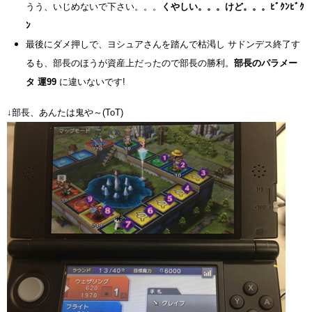
うう、いじめないで下さい。。。
くやしい。。。けど。。。ﾋﾞｸﾝﾋﾞｸ
ﾝ
最後にダメ押しで、ヨシュアさんを踏んで枯渇し サドンデス終了す
るも、部長のほうが資産上だったので部長の勝利。
部長のパラメー
タ 運99
に違いないです!
↓部長、あんたは鬼や～(ToT)