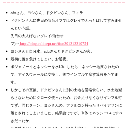
aduさん、ヨシさん、ドクビンさん、フィラ
ドクビンさんに先日の仙台オフではグレイでふっとばしてすみませ
んという話。
先日の大人げないグレイ(仙台オ
フ)⇒
http://blog.culdcept.net/fira/201212210754
ヨシさんと自分水、aduさんとドクビンさんが火。
最初に置き負けてしまい、お通夜。
ボジャノーイとネッシーを水L3にしたら、ネッシー地変されたの
で、アイスウォールに交換し、後でインフルで戻す算段をたてま
す。
しかしその直後、ドクビンさんに別の土地を侵略食らい、水土地減
らさないためにクローク使ったため、お金足りなくなりインフル打
てず。同じターン、ヨシさんの、ファルコン持ったリバイアサンに
落とされてしまいました。結果論ですが、単体でネッシーL4にすべ
きだったか。