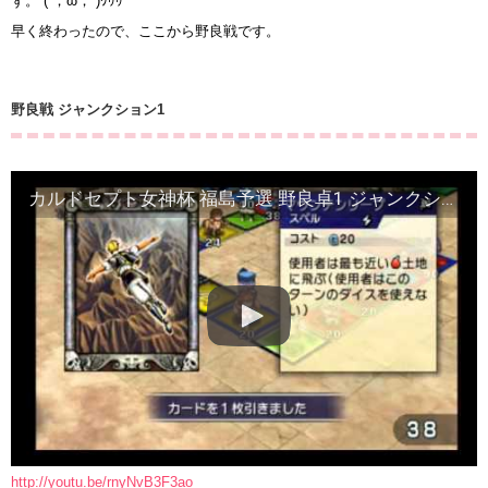
ず。 (´；ω；`)ｳｩｩ
早く終わったので、ここから野良戦です。
野良戦 ジャンクション1
カルドセプト女神杯 福島予選 野良卓1 ジャンクション(音なし)
http://youtu.be/rnyNvB3F3ao