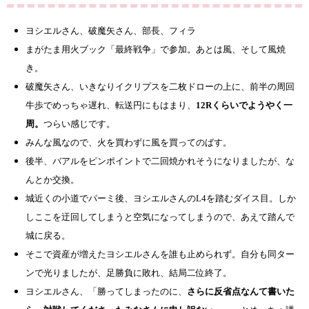
ヨシエルさん、破魔矢さん、部長、フィラ
まがたま用火ブック「最終戦争」で参加。あとは風、そして風焼
き。
破魔矢さん、いきなりイクリプスを二枚ドローの上に、前半の周回
牛歩でめっちゃ遅れ、転送円にもはまり、
12Rくらいでようやく一
周。
つらい感じです。
みんな風なので、火を買わずに風を買ってのばす。
後半、バアルをピンポイントで二回焼かれそうになりましたが、な
んとか交換。
城近くの小道でパーミ後、ヨシエルさんのL4を踏むダイス目。しか
しここを迂回してしまうと空気になってしまうので、あえて踏んで
城に戻る。
そこで資産が増えたヨシエルさんを誰も止められず。自分も同ター
ンで光りましたが、足勝負に敗れ、結局二位終了。
ヨシエルさん、「勝ってしまったのに、
さらに反省点なんて書いた