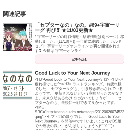
関連記事
「セプターなの」なの。#69●宇宙一リ
ーグ 再び❣ ★11/03更新★
* 宇宙一リーグの対戦情報・結果情報は別ページに移
動しました。(11/10(月)) 一年前に終結した、カルド
セプト 宇宙一リーグオンライン が再び開催されま
す❣ 今度は 宇宙一オンライ...
記事を読む
Good Luck to Your Next Journey
<H3>Good Luck to Your Next Journey</H3> <H3>お
疲れ様でした^^</H3> ラストランキング、お疲れ様
でした。 セプタータグも、引き続き表示されている
ようです。 更新されないという意味だったのかな？
ま、未来永劫あるわけではないでしょうが…… . セ
プターなのも、最後に一戦できて良かったです。
<IMG
SRC="http://nano.culdra.net/dscept/20120626074522
.png"> セプト部のほうでは、「Good Luck to Your
Next Journey」を開催中です! いよいよこれがDS版
での最後の戦い。がんばりましょう＼(*⌒0⌒)♪