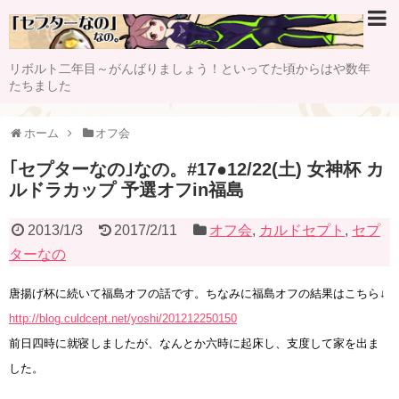
リボルト二年目～がんばりましょう！といってた頃からはや数年
たちました
ホーム
オフ会
｢セプターなの｣なの。#17●12/22(土) 女神杯 カ
ルドラカップ 予選オフin福島
2013/1/3
2017/2/11
オフ会
,
カルドセプト
,
セプ
ターなの
唐揚げ杯に続いて福島オフの話です。ちなみに福島オフの結果はこちら↓
http://blog.culdcept.net/yoshi/201212250150
前日四時に就寝しましたが、なんとか六時に起床し、支度して家を出ま
した。