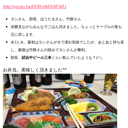
http://youtu.be/0ORmM3r9FWU
ヨシさん、部長、ほうたるさん、竹餅さん
決勝見ながらみんなでごはん頂きました。ちょっとテーブルの形も
元に戻します。
水3と火。最初はヨシさんが火で遅れ気味でしたが、あとあと持ち直
し、最後は竹餅さんの踏みでヨシさんが勝利。
部長、
試合中ビール三本
くらい飲んでいたような？(^^;;
お弁当。美味しく頂きました^^