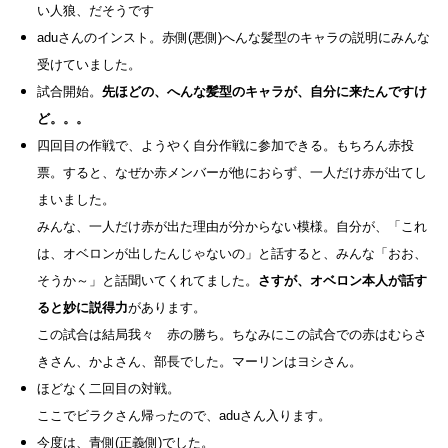
い人狼、だそうです
aduさんのインスト。赤側(悪側)へんな髪型のキャラの説明にみんな
受けていました。
試合開始。
先ほどの、へんな髪型のキャラが、自分に来たんですけ
ど。。。
四回目の作戦で、ようやく自分作戦に参加できる。もちろん赤投
票。
すると、なぜか赤メンバーが他におらず、一人だけ赤が出てし
まいました。
みんな、一人だけ赤が出た理由が分からない模様。自分が、「これ
は、オベロンが出したんじゃないの」と話すると、みんな「おお、
そうか～」と話聞いてくれてました。
さすが、オベロン本人が話す
ると妙に説得力
があります。
この試合は結局我々 赤の勝ち。ちなみにこの試合での赤はむらさ
きさん、かよさん、部長でした。マーリンはヨシさん。
ほどなく二回目の対戦。
ここでビラクさん帰ったので、aduさん入ります。
今度は、青側(正義側)でした。