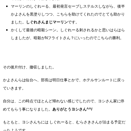
マーリンのしぐれーる、最初発言セーブしステルスしながら、後半
かよさんを黒塗りしつつ、こちらを助けてくれたのでとても助かり
ました。
しぐれさんまじマーリン
です。
かくして最後の暗殺シーン。しぐれーる刺されるかと思いはらはら
しましたが、暗殺がNフライトさん？にいったのでこちらの勝利。
その後片付け、撤収しました。
かよさんらは仙台へ、
部長は明日仕事とかで、ホテルサンルートに戻っ
ていきます。
自分は、この時点でほとんど帰れない感じでしたので、ヨシさん家に停
めてもらう事になりました。
ありがとうヨシさん^^/
もともと、ヨシさんちには しぐれーると、むらさきさんが泊まる予定だ
ったようです。