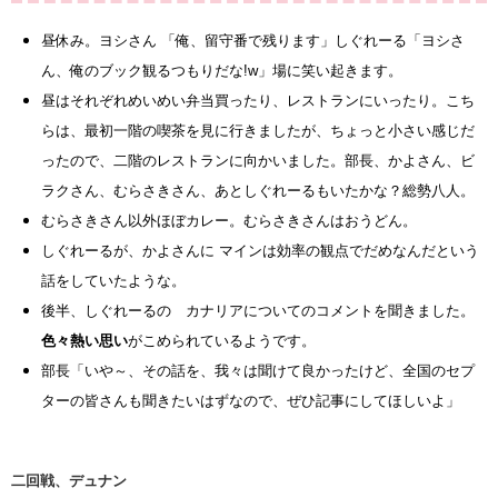
昼休み。
ヨシさん 「俺、留守番で残ります」
しぐれーる「ヨシさ
ん、俺のブック観るつもりだな!w」場に笑い起きます。
昼はそれぞれめいめい弁当買ったり、レストランにいったり。
こち
らは、最初一階の喫茶を見に行きましたが、ちょっと小さい感じだ
ったので、二階のレストランに向かいました。
部長、かよさん、ビ
ラクさん、むらさきさん、あとしぐれーるもいたかな？総勢八人。
むらさきさん以外ほぼカレー。むらさきさんはおうどん。
しぐれーるが、かよさんに マインは効率の観点でだめなんだという
話をしていたような。
後半、しぐれーるの カナリアについてのコメントを聞きました。
色々熱い思い
がこめられているようです。
部長「いや～、その話を、我々は聞けて良かったけど、全国のセプ
ターの皆さんも聞きたいはずなので、ぜひ記事にしてほしいよ」
二回戦、デュナン