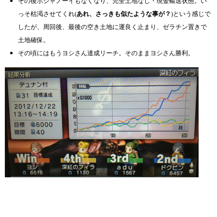
その後ボジャノーイもなくなり、完全土地なし・現金輸送状態。い
っそ枯渇させてくれ(
あれ、さっきも似たような事が？
)という感じで
したが、周回後、最後の空き土地に運良く止まり、ゼラチン置きで
土地確保。
その頃にはもうヨシさん達成リーチ。そのままヨシさん勝利。