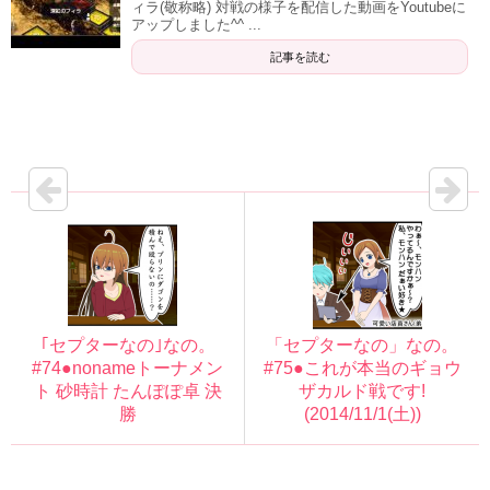
ィラ(敬称略) 対戦の様子を配信した動画をYoutubeに
アップしました^^ ...
記事を読む
｢セプターなの｣なの。
「セプターなの」なの。
#74●nonameトーナメン
#75●これが本当のギョウ
ト 砂時計 たんぽぽ卓 決
ザカルド戦です!
勝
(2014/11/1(土))