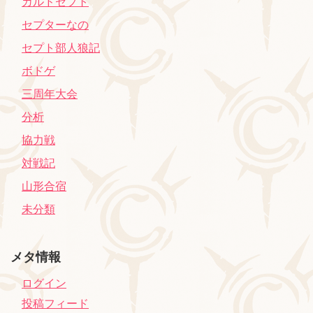
カルドセプト
セプターなの
セプト部人狼記
ボドゲ
三周年大会
分析
協力戦
対戦記
山形合宿
未分類
メタ情報
ログイン
投稿フィード