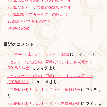
2026.7.25 代々木ビギンズの動画です
2026.7.18 ビギンズ裸婦像杯動画です
2026.6.29 セプターなの。の思い出
2026.6 カイチ杯動画です
保護中: work
最近のコメント
2019/04/27(土) ラストリボルト 動画
に
フィラ
より
｢セプターなの｣なの。#88●アイルトンさん宅オフ
(2015/3/14土)
に
フィラ
より
｢セプターなの｣なの。#88●アイルトンさん宅オフ
(2015/3/14土)
に
zemrak
より
2018/4/1(日) リボルト りくさん主催対戦会
に
フィラ
よ
り
2018/4/1(日) リボルト りくさん主催対戦会
に
フィラ
よ