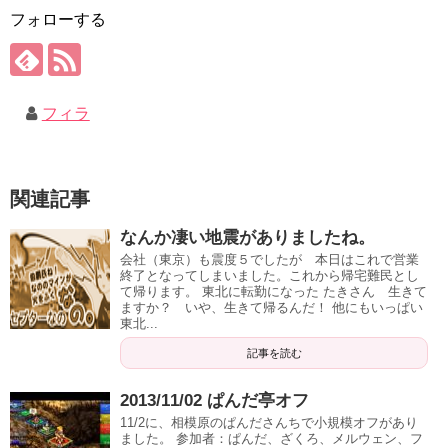
フォローする
フィラ
関連記事
なんか凄い地震がありましたね。
会社（東京）も震度５でしたが 本日はこれで営業
終了となってしまいました。これから帰宅難民とし
て帰ります。 東北に転勤になった たきさん 生きて
ますか？ いや、生きて帰るんだ！ 他にもいっぱい
東北...
記事を読む
2013/11/02 ぱんだ亭オフ
11/2に、相模原のぱんださんちで小規模オフがあり
ました。 参加者：ぱんだ、ざくろ、メルウェン、フ