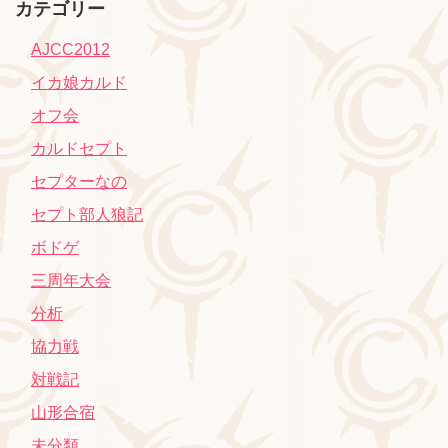
カテゴリー
AJCC2012
イカ娘カルド
オフ会
カルドセプト
セプターなの
セプト部人狼記
ボドゲ
三周年大会
分析
協力戦
対戦記
山形合宿
未分類