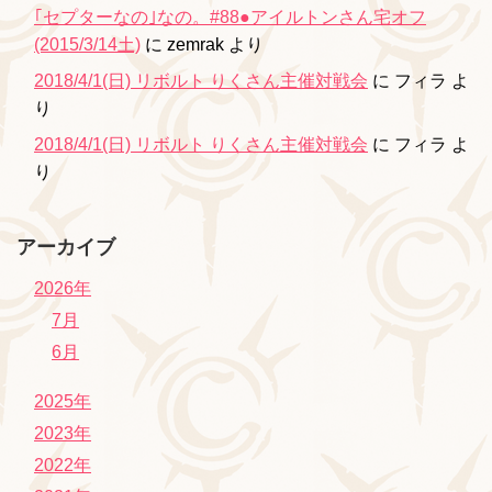
｢セプターなの｣なの。#88●アイルトンさん宅オフ
(2015/3/14土)
に
zemrak
より
2018/4/1(日) リボルト りくさん主催対戦会
に
フィラ
よ
り
2018/4/1(日) リボルト りくさん主催対戦会
に
フィラ
よ
り
アーカイブ
2026年
7月
6月
2025年
2023年
2022年