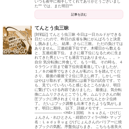
いつも夜中に相手してくれてありがとうございまし
た^^ では、また明日^^
記事を読む
てんとう虫三昧
[対戦記] てんとう虫三昧 今日は一日カルドができる
日だったので、昨日の反省を胸にがんばろうと決意
し挑みました。 結果、さらに三敗。 ただの負けでは
ありません。三連続最下位です。木曜日から数える
と、五連続最下位。 まさに最下位になるために生ま
れてきた男といっても過言ではありません。。。＞
自分 気分転換に外食して、もう一戦。 その時も、４
０ラウンド目まで最下位街道驀進していましたが、
１／８の確率でなきくさんが私のＬ５を踏んでくだ
さり、最後の最後で２位に浮上し終了。しかし一位
はやはり取れず、実質的には最下位の試合です。で
も、見ていていろいろと感じるところがあり、明日
に繋げていける内容でありました。 最後は、気分転
換にムムリクさんとこでうし年。ムムリクさんの制
圧ブックに押されまくりましたがなんとか２位終
了。 だいぶブック調整も出来てきたような気がしま
す。明日に期待。 以下、詳細メモです。 ----------------
------------------------ <H4>１回戦 ｈｓｕさん・ひげじ
ょんさん・れひとさん・紺碧のフィラ</H4> マップ
名：ＬａｄｙＢｕｇ ひげじょんさんのバリアーに焼
きブックの気配。序盤虫ばらまき。 こちらも改良火