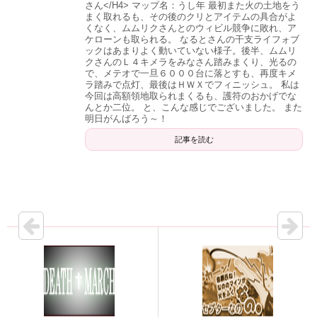
さん</H4> マップ名：うし年 最初また火の土地をう
まく取れるも、その後のクリとアイテムの具合がよ
くなく、ムムリクさんとのウィビル競争に敗れ、ア
ケローンも取られる。 なるとさんの干支ライフォブ
ックはあまりよく動いていない様子。後半、ムムリ
クさんのＬ４キメラをみなさん踏みまくり、光るの
で、メテオで一旦６０００台に落とすも、再度キメ
ラ踏みで点灯、最後はＨＷＸでフィニッシュ。 私は
今回は高額領地取られまくるも、護符のおかげでな
んとか二位。 と、こんな感じでございました。 また
明日がんばろう～！
記事を読む