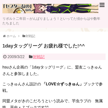
リボルト二年目～がんばりましょう！といってた頃からはや数年
たちました
ホーム
対戦記
1dayタッグリーグ お疲れ様でした!^^
2009/3/22
対戦記
hsuさん企画の「1dayタッグリーグ」に、盟友こっきゅん
さんと参加しました。
こっきゅんさん設計の
「LOVE☆ずっきゅん」
ブックで参
戦。
同盟メタがきのこだろうという読みで、芋虫ラブの 無属
性 芋虫ｘ７ブックです^^