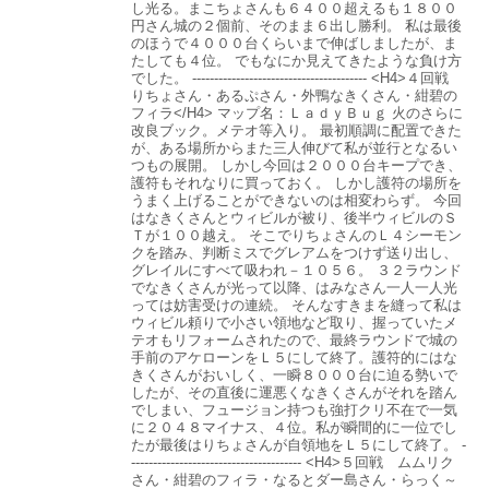
し光る。まこちょさんも６４００超えるも１８００
円さん城の２個前、そのまま６出し勝利。 私は最後
のほうで４０００台くらいまで伸ばしましたが、ま
たしても４位。 でもなにか見えてきたような負け方
でした。 ---------------------------------------- <H4>４回戦
りちょさん・あるぷさん・外鴨なきくさん・紺碧の
フィラ</H4> マップ名：ＬａｄｙＢｕｇ 火のさらに
改良ブック。メテオ等入り。 最初順調に配置できた
が、ある場所からまた三人伸びて私が並行となるい
つもの展開。 しかし今回は２０００台キープでき、
護符もそれなりに買っておく。 しかし護符の場所を
うまく上げることができないのは相変わらず。 今回
はなきくさんとウィビルが被り、後半ウィビルのＳ
Ｔが１００越え。 そこでりちょさんのＬ４シーモン
クを踏み、判断ミスでグレアムをつけず送り出し、
グレイルにすべて吸われ－１０５６。 ３２ラウンド
でなきくさんが光って以降、はみなさん一人一人光
っては妨害受けの連続。 そんなすきまを縫って私は
ウィビル頼りで小さい領地など取り、握っていたメ
テオもリフォームされたので、最終ラウンドで城の
手前のアケローンをＬ５にして終了。護符的にはな
きくさんがおいしく、一瞬８０００台に迫る勢いで
したが、その直後に運悪くなきくさんがそれを踏ん
でしまい、フュージョン持つも強打クリ不在で一気
に２０４８マイナス、４位。私が瞬間的に一位でし
たが最後はりちょさんが自領地をＬ５にして終了。 -
--------------------------------------- <H4>５回戦 ムムリク
さん・紺碧のフィラ・なるとダー島さん・らっく～