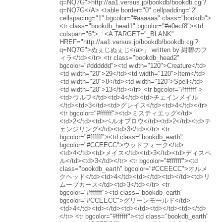
q=NQ7G">http://aa1.versus.jp/bookdb/bookdb.cgi?
q=NQ7G</A> <table border="0" cellpadding="2"
cellspacing="1" bgcolor="#aaaaaa" class="bookdb">
<tr class="bookdb_head1" bgcolor="#e0ecf8"><td
colspan="6">「<A TARGET="_BLANK"
HREF="http://aa1.versus.jp/bookdb/bookdb.cgi?
q=NQ7G">ぬぇじぬぇじ</a>」 written by 紺碧のフ
ィラ</td></tr> <tr class="bookdb_head2"
bgcolor="#dddddd"><td width="120">Creature</td>
<td width="20">29</td><td width="120">Item</td>
<td width="20">8</td><td width="120">Spell</td>
<td width="20">13</td></tr> <tr bgcolor="#ffffff">
<td>ウルフ</td><td>4</td><td>チェインメイル
</td><td>3</td><td>グレイス</td><td>4</td></tr>
<tr bgcolor="#ffffff"><td>ミスティエッグ</td>
<td>2</td><td>ベルオブロウ</td><td>2</td><td>チ
ェンジリング</td><td>3</td></tr> <tr
bgcolor="#ffffff"><td class="bookdb_earth"
bgcolor="#CCEECC">ウッドフォーク</td>
<td>4</td><td>メイス</td><td>3</td><td>ディスペ
ル</td><td>3</td></tr> <tr bgcolor="#ffffff"><td
class="bookdb_earth" bgcolor="#CCEECC">オルメ
クヘッド</td><td>4</td><td></td><td></td><td>リ
ムーブカース</td><td>3</td></tr> <tr
bgcolor="#ffffff"><td class="bookdb_earth"
bgcolor="#CCEECC">グリーンモールド</td>
<td>4</td><td></td><td></td><td></td><td></td>
</tr> <tr bgcolor="#ffffff"><td class="bookdb_earth"