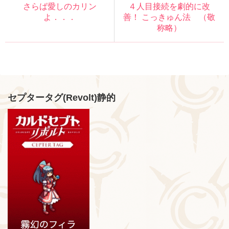
さらば愛しのカリン
４人目接続を劇的に改
よ．．．
善！ こっきゅん法 （敬
称略）
セプタータグ(Revolt)静的