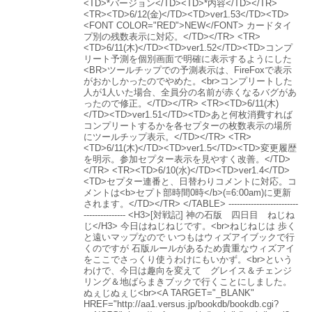
<TD>*バージョン</TD><TD>*内容</TD></TR>
<TR><TD>6/12(金)</TD><TD>ver1.53</TD><TD>
<FONT COLOR="RED">NEW</FONT> カードタイ
プ別の残数表示に対応。</TD></TR> <TR>
<TD>6/11(木)</TD><TD>ver1.52</TD><TD>コンプ
リート予測を個別画面で明確に表示するようにした
<BR>ツールチップでの予測表示は、FireFoxで表示
がおかしかったのでやめた。<br>コンプリートした
人が1人いた場合、全員分の名前が赤くなるバグがあ
ったので修正。</TD></TR> <TR><TD>6/11(木)
</TD><TD>ver1.51</TD><TD>あと何枚消費すれば
コンプリートするかを各セプターの枚数表示の場所
にツールチップ表示。</TD></TR> <TR>
<TD>6/11(木)</TD><TD>ver1.5</TD><TD>変更履歴
を明示。参加セプター表示を見やすく改善。</TD>
</TR> <TR><TD>6/10(水)</TD><TD>ver1.4</TD>
<TD>セプター連番と、日替わりコメントに対応。コ
メントは<b>セプト部時間0時</b>(=6:00am)に更新
されます。</TD></TR> </TABLE> -------------------------
--------------- <H3>[対戦記] 神の石版 四日目 ねじね
じ</H3> 今日はねじねじです。<br>ねじねじは 歩く
と遠いマップなので いつもはウィズアイブックで行
くのですが 石版ルールがあるため貴重なウィズアイ
をここでさっくり使うわけにもいかず。<br>という
わけで、今日は趣向を変えて グレイス＆チェンジ
リング＆地ばらまきブックで行くことにしました。
ぬぇじぬぇじ<br><A TARGET="_BLANK"
HREF="http://aa1.versus.jp/bookdb/bookdb.cgi?