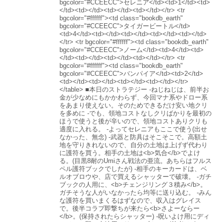
bgcolor="#CCEECC">セレニア</td><td>1</td><td>
</td><td></td><td></td><td></td></tr> <tr
bgcolor="#ffffff"><td class="bookdb_earth"
bgcolor="#CCEECC">タイガービートル</td>
<td>4</td><td></td><td></td><td></td><td></td>
</tr> <tr bgcolor="#ffffff"><td class="bookdb_earth"
bgcolor="#CCEECC">ノーム</td><td>4</td><td>
</td><td></td><td></td><td></td></tr> <tr
bgcolor="#ffffff"><td class="bookdb_earth"
bgcolor="#CCEECC">バンパイア</td><td>2</td>
<td></td><td></td><td></td><td></td></tr>
</table> ■本日のストラテジー -ねじねじは、前半お
金が少なめにもかかわらず、今回マナ系やドロー系
をあまり使えない。そのためできるだけ安い地クリ
を多めに -でも、領地コストなしクリばかりを最初の
ほうで使うと後が辛いので、領地コストありクリも
適度に入れる。 -よってセレニアもここで使う(出せ
なかった、無念) -武器と防具はそこそこで。高額土
地を守りきれないので、自分の土地は上げず代わり
に護符を買う。相手の土地は<b>気合</b>でよけ
る。(目黒8耐のUmiさん戦法の亜流。あちらはフルス
ペル護符ブックでしたが) -相手のキーカードは、ベ
ルオブロウや、店で買えるシャッターで破壊。 -ガチ
ブックの人用に、<b>チェンジリング３積み</b>。
ガチそうな人がいなかったら均等に送り込む。 -みん
な護符を買いまくるはずなので、収入はグレイス
で。後半コラプ即撃ちが来たら<b>さよーならー
</b>。(保持されたらシャッター) -呪いよけ用にディ