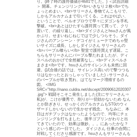
り。(終了時の護符価値が4681でした。) ＜試合詳細
＞ 開幕。チェンジリング<b>いきなり２枚</b>でち
ょっとめまい。<br>サリーさん 巻物てんこもりで、
しかもアルカナムまで引いてくる。これはやばい、
ということで、ベルオブロウで早々にダゴンを手札
撃破。<br>あとはひたすら護符買って買って、クリ
置いて、の繰り返し。<br>ダイジさんとhsuさんが風
かぶり。せまいねじねじではで少しつらそう。ダイ
ジさんのアンシーン・デコイがミューテでめちゃ堅
いサイズに成長。しかしダイジさん サリーさんの
<b>バーブル喰らい</b> 聖堂で護符買えず遅延。こ
ちらもサリーさんにバーブル撃たれましたが、ディ
スペルのおかげで全然被害なし。<b>ディスペルさ
まさま</b>です。hsuさんのサイレンスも未然に回
避。(試合後の話では、サイレンス高いので撃つつも
りはなかったとおっしゃっていました) ↓サリーさん
のバーブルが吹き荒れ、はてなマーク増殖するの
図。 <IMG
SRC="http://nano.culdra.net/dscept/20090612020307
.jpg"> 戦闘そこそこ発生しました(主にサリーさん⇒
私)が、こけが優秀で、削りが一切効かないため なん
とか防ぎきり。せっかくのアルカナムもST0のウィ
ザードしかいないので生かせず残念。 ちなみに、本
日はガチブックはなかったようなので、均等にチェ
ンジリングを打ちました。後半ゴブリンがわりと出
てきていたので、効果は微妙。。。にあったかな？
という感じの一日でした。 ダイジさん 仕事の合間に
対戦してくださり感謝です。hsuさんもサリーさんも