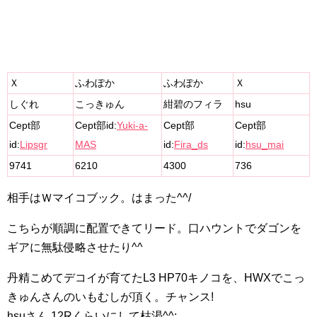
Ｘ
ふわぽか
ふわぽか
Ｘ
しぐれ
こっきゅん
紺碧のフィラ
hsu
Cept部
Cept部id:
Yuki-a-
Cept部
Cept部
id:
Lipsgr
MAS
id:
Fira_ds
id:
hsu_mai
9741
6210
4300
736
相手はＷマイコブック。はまった^^/
こちらが順調に配置できてリード。口ハウントでダゴンを
ギアに無駄侵略させたり^^
丹精こめてデコイが育てたL3 HP70キノコを、HWXでこっ
きゅんさんのいもむしが頂く。チャンス!
hsuさん 12Rくらいにして枯渇^^;