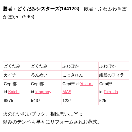
勝者：どくだみシスターズ(14412G)
敗者：ふわふわ＆ぽ
かぽか(1759G)
どくだみ
どくだみ
ふわぽか
ふわぽか
カイチ
ろんめい
こっきゅん
紺碧のフィラ
Cept部
Cept部
Cept部id:
Yuki-a-
Cept部
id:
Kaichi
id:
longmay
MAS
id:
Fira_ds
8975
5437
1234
525
火のむいむいブック。相性悪い…^^;;;
頼みのテンペも早々にリフォームされお葬式。