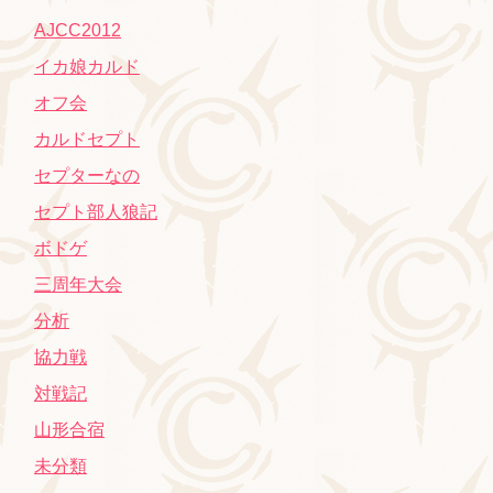
AJCC2012
イカ娘カルド
オフ会
カルドセプト
セプターなの
セプト部人狼記
ボドゲ
三周年大会
分析
協力戦
対戦記
山形合宿
未分類