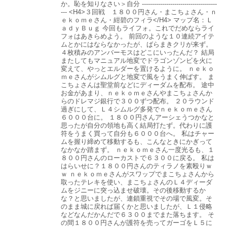
か。恥を知りなさい＞自分 -------------------------------------
--- <H4>３回戦 １８００円さん・まこちょさん・ｎ
ｅｋｏｍｅさん・紺碧のフィラ</H4> マップ名：Ｌ
ａｄｙＢｕｇ 今回もライフォ。これでだめならライ
フォはあきらめよう。 前回のような１０連続アイテ
ムとかにはならなかったが、ばらまきクリが来ず。
４枚積みのアンバーモスはどこにいったんだ？ 結局
またしてもマニュアル地変でドラゴンゾンビを火に
変えて、やっとエルダーを置けるように。 ｎｅｋｏ
ｍｅさんがシムルグと地変で風をうまく伸ばす。 ま
こちょさんは聖堂前などにディーダムを配布。 途中
お金があまり、ｎｅｋｏｍｅさんやまこちょさんか
らのドレマジ銀行で３００ずつ配布。 ２０ラウンド
過ぎにして、Ｌ４シムルグ多発でｎｅｋｏｍｅさん
６０００台に。 １８００円さんアーシェうつかなと
思ったが自分の領地も高く結局打たず。代わりに護
符をうまく買って自分も６０００台へ。 私はチャー
ムを握り締めて移動するも、こんなときにかぎって
なかなか踏まず。 ｎｅｋｏｍｅさん一度光るも、１
８００円さんのローカストで６３００に戻る。 私は
はらいせに？１８００円さんのティラノを素殴りｗ
ｗ ｎｅｋｏｍｅさんがスワップでまこちょさんから
取ったテレキを使い、まこちょさんのＬ４ディーダ
ムをジニーに突っ込ませ破壊。その後移動するか
な？と思いましたが、連鎖重視でその場で風変。そ
のまま城に戻れば届くかと思いましたが、Ｌ１侵略
などなんだかんだで６３００までまた落ちます。 そ
の間１８００円さんが護符を売ってガーゴをＬ５に