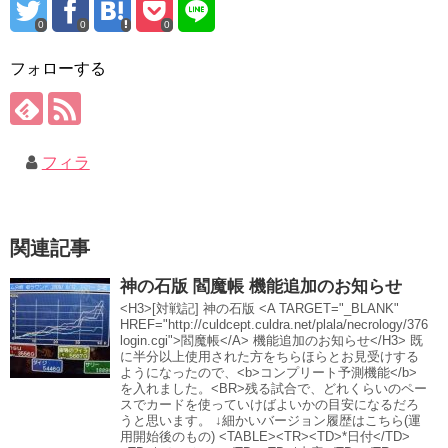
0
0
0
フォローする
フィラ
関連記事
神の石版 閻魔帳 機能追加のお知らせ
<H3>[対戦記] 神の石版 <A TARGET="_BLANK"
HREF="http://culdcept.culdra.net/plala/necrology/376
login.cgi">閻魔帳</A> 機能追加のお知らせ</H3> 既
に半分以上使用された方をちらほらとお見受けする
ようになったので、<b>コンプリート予測機能</b>
を入れました。<BR>残る試合で、どれくらいのペー
スでカードを使っていけばよいかの目安になるだろ
うと思います。 ↓細かいバージョン履歴はこちら(運
用開始後のもの) <TABLE><TR><TD>*日付</TD>