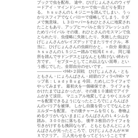
ブックで虫を配布。 途中、ひげじょんさんのウィザ
ードアイ・マインドシーカーで虫一点どりを受け
る。 ｈｓｕさんのＬ４ジニーを踏んでしまい、うっ
かりスフィアでなくバローで侵略してしまう。０ダ
メで無意味。 Ｌ３ローパーをれひとさんに地変され
たこともあり、アップヒーバルと虫リフレッシュの
ためリバイバル その後、れひとさんのモスマンで虫
とられたり、虫侵略に失敗したり。失敗した虫はひ
げじょんさんがレイズデッドでまたリサイクル。本
当に、ひげじょんさんの虫銀行かと。＞自分 最後は
ｈｓｕさんのＬ５ジニー踏みで枯渇Ｅｎｄ。 同じ場
所を踏んでサドンデスとはなんとも情けない終わり
方です。「セプターとしてこれ以上ない屈辱」とい
う感じでした。全部自分のせいです。 --------------------
-------------------- <H4>２回戦 ひげじょんさん・とも
ともさん・にょろんぱさん・紺碧のフィラ</H4> マ
ップ名：ＬａｄｙＢｕｇ 今回、ためしにライフォで
やってみます。 最初火を一個確保でき、ライフォを
かけたまではよかったが、その後１０連続でアイテ
ムがきて涙目。 マニュアル地変してようやくエルダ
ーを配置できるようになったところでにょろんぱさ
んのバリアを被弾。 しかし自腹を切ってでなんとか
エルダーを配置。 その後チャームを引くも、巻物よ
めるクリがいないままにょろんぱさんのＬ４シムを
踏み、３００台に落ちる。 後半３枚目のライフォを
引きがけするも挽回ならず。 ともともさんとにょろ
んぱさんが光ったところで、ひげじょんさんがＨＷ
Ｘでクリア。 三人光らせるってどういうことです