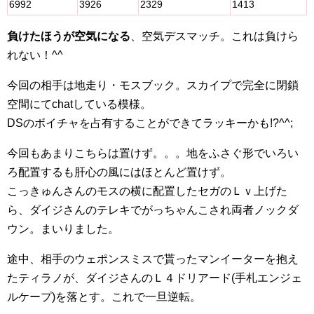
6992
3926
2329
1413
負けたほうが空気になる
、空気デスマッチ。これは負けら
れない！^^
今回の相手は地走り・モスブック。スカイプで完全に閉鎖
空間にてchatしている模様。
DSのボイチャを占有することができてラッキーかも!?^^;
今回もあまりこちらは置けず。。。地をふさぐ形でいろい
ろ配置するも肝心の風にはほとんど置けず。
こっきゅんさんのモスの横に配置したセガのＬｖ上げた
ら、ダイジさんのテレキでがっちゃんこされ両者ノックダ
ウン。まいりました。
途中、相手のウェポンスミスで貰ったマンイーターを抱え
たティラノが、ダイジさんのＬ４ドリアード(手札エンジェ
ルケープ)を落とす。これで一旦逆転。