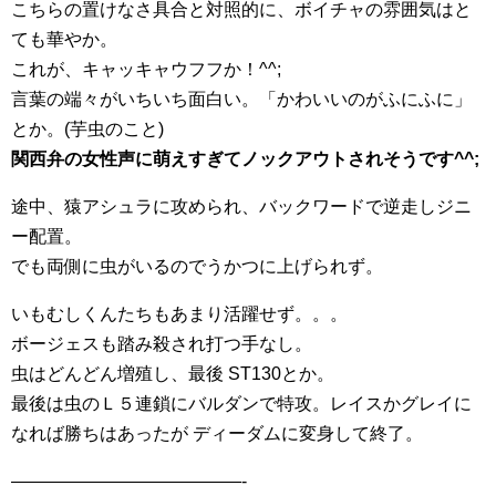
こちらの置けなさ具合と対照的に、ボイチャの雰囲気はと
ても華やか。
これが、キャッキャウフフか！^^;
言葉の端々がいちいち面白い。「かわいいのがふにふに」
とか。(芋虫のこと)
関西弁の女性声に萌えすぎてノックアウトされそうです^^;
途中、猿アシュラに攻められ、バックワードで逆走しジニ
ー配置。
でも両側に虫がいるのでうかつに上げられず。
いもむしくんたちもあまり活躍せず。。。
ボージェスも踏み殺され打つ手なし。
虫はどんどん増殖し、最後 ST130とか。
最後は虫のＬ５連鎖にバルダンで特攻。レイスかグレイに
なれば勝ちはあったが ディーダムに変身して終了。
—————————————-