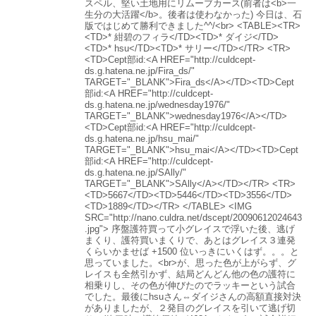
スペル、堅い土地用にリムーブカース(前者は<b>一
生分の大活躍</b>。後者は使わなかった) 今日は、石
版ではじめて勝利できました^^/<br> <TABLE><TR>
<TD>* 紺碧のフィラ</TD><TD>* ダイジ</TD>
<TD>* hsu</TD><TD>* サリー</TD></TR> <TR>
<TD>Cept部id:<A HREF="http://culdcept-
ds.g.hatena.ne.jp/Fira_ds/"
TARGET="_BLANK">Fira_ds</A></TD><TD>Cept
部id:<A HREF="http://culdcept-
ds.g.hatena.ne.jp/wednesday1976/"
TARGET="_BLANK">wednesday1976</A></TD>
<TD>Cept部id:<A HREF="http://culdcept-
ds.g.hatena.ne.jp/hsu_mai/"
TARGET="_BLANK">hsu_mai</A></TD><TD>Cept
部id:<A HREF="http://culdcept-
ds.g.hatena.ne.jp/SAlly/"
TARGET="_BLANK">SAlly</A></TD></TR> <TR>
<TD>5667</TD><TD>5446</TD><TD>3556</TD>
<TD>1889</TD></TR> </TABLE> <IMG
SRC="http://nano.culdra.net/dscept/20090612024643
.jpg"> 序盤護符買って小グレイスで浮いた後、逃げ
まくり、護符買いまくりで、あとはグレイス３連発
くらいかませば +1500 位いっきにいくはず。。。と
思っていました。<br>が、思った色が上がらず、グ
レイスも全然引かず、結局どんどん他の色の護符に
相乗りし、その色が伸びたのでラッキーという試合
でした。最後にhsuさん⇔ダイジさんの高額直接対決
がありましたが、２発目のグレイスを引いて逃げ切