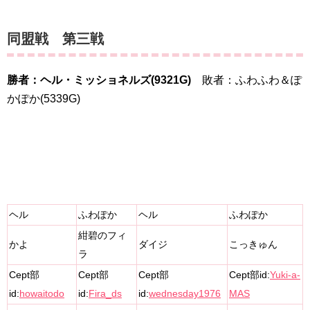
同盟戦 第三戦
勝者：ヘル・ミッショネルズ(9321G)
敗者：ふわふわ＆ぽ
かぽか(5339G)
ヘル
ふわぽか
ヘル
ふわぽか
紺碧のフィ
かよ
ダイジ
こっきゅん
ラ
Cept部
Cept部
Cept部
Cept部id:
Yuki-a-
id:
howaitodo
id:
Fira_ds
id:
wednesday1976
MAS