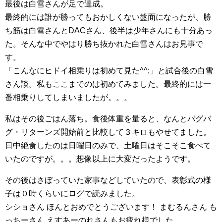
最後は白雪さんが足で達成。
最終的には誰が勝ってもおかしくない盤面になったが、勝
ち筋は白雪さんとDACさん、後半は少年さんにも十分あっ
た。そんな中でやはり勝ち抜かれた白雪さんはお見事で
す。
「こんなにヒドイ相乗りは初めて見た^^;」と試合後の白雪
さん談。私もここまでのは初めてみました。最終的には一
番相乗りしてしまいましたが。。。
私はその後ごはん落ち。食後体重を量ると、なんとバグバ
グ・リターンズ開始前と比較して３キロもやせてました。
日中絶食したのは日曜日のみで、土曜日はそこそこ食べて
いたのですが。。。想像以上に大変だったようです。
その後はさぼっていた家事などしていたので、表彰式の様
子は０時くらいにログで読みました。
シショさん ほんとおめでとうございます！ まむるんさん も
っちーさん えすあーのれさんもお疲れ様でした。