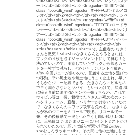
</td><td>4</td><td></td><td></td><td>ソウルスチ
ール</td><td>3</td></tr> <tr bgcolor="#ffffff"><td
class="bookdb_wind" bgcolor="#FFFFC0">ミルメコ
レオ</td><td>2</td><td></td><td></td><td>テンペ
スト</td><td>3</td></tr> <tr bgcolor="#ffffff"><td
class="bookdb_wind" bgcolor="#FFFFC0">ロードラ
ンナー</td><td>2</td><td></td><td></td><td>バリ
アー</td><td>3</td></tr> <tr bgcolor="#ffffff"><td
class="bookdb_wind" bgcolor="#FFFFC0">ワイバー
ン</td><td>2</td><td></td><td></td><td></td>
<td></td></tr> </table> <b>ついに 主催者の なきく
さんと激突！</b><br>なきくさんとやるときには、
ブックの４枚を必ずジャッジメントにして挑む！と
決めていたので、用意していたブックから焼きカー
ドを一枚ずつ減らし、<b>ジャッジメント４積み。
</b> 今回ジニーが多いので、配置する土地を選びつ
つ移動。幸い風土地や無土地にうまく止まれ、早い
うちからジニー配置できる。たきさんウィビルなの
で早く減らさないとヤバイ、というわけで、帰路 城
に帰る直前にまず<b>テンペ一発うち</b>。これで
ウィビル等は一掃。報復でたきさんが私の次のテン
ペをリフォーム。直後、バリヤーかけ歩いていたの
で、なきくさんのスワップ攻撃を免れる。 なきくさ
んが私のジニーをミゴールで殴る。リコールで一
発、その後移動で一発と<b>早くも願い残り１</b>
に。三発目は たまたまジニーにバインドミストかけ
られていたので、願いは減らず素でHP減るのみ。
<b>むしろラッキー</b>。その間に他の土地にもせ