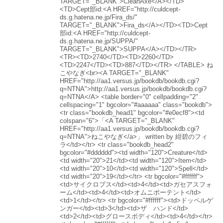
TARGET="_BLANK">CleanAxe</A></TD>
<TD>Cept部id:<A HREF="http://culdcept-
ds.g.hatena.ne.jp/Fira_ds/"
TARGET="_BLANK">Fira_ds</A></TD><TD>Cept
部id:<A HREF="http://culdcept-
ds.g.hatena.ne.jp/SUPPA/"
TARGET="_BLANK">SUPPA</A></TD></TR>
<TR><TD>2740</TD><TD>2260</TD>
<TD>2247</TD><TD>887</TD></TR> </TABLE> ね
こやなぎ<br><A TARGET="_BLANK"
HREF="http://aa1.versus.jp/bookdb/bookdb.cgi?
q=NTNA">http://aa1.versus.jp/bookdb/bookdb.cgi?
q=NTNA</A> <table border="0" cellpadding="2"
cellspacing="1" bgcolor="#aaaaaa" class="bookdb">
<tr class="bookdb_head1" bgcolor="#e0ecf8"><td
colspan="6">「<A TARGET="_BLANK"
HREF="http://aa1.versus.jp/bookdb/bookdb.cgi?
q=NTNA">ねこやなぎ</a>」 written by 紺碧のフィ
ラ</td></tr> <tr class="bookdb_head2"
bgcolor="#dddddd"><td width="120">Creature</td>
<td width="20">21</td><td width="120">Item</td>
<td width="20">10</td><td width="120">Spell</td>
<td width="20">19</td></tr> <tr bgcolor="#ffffff">
<td>サイクロプス</td><td>4</td><td>ガセアスフォ
ーム</td><td>4</td><td>オムニポーテント</td>
<td>1</td></tr> <tr bgcolor="#ffffff"><td>ドッペルゲ
ンガー</td><td>3</td><td>ザ ハンド</td>
<td>2</td><td>グロースボディ</td><td>4</td></tr>