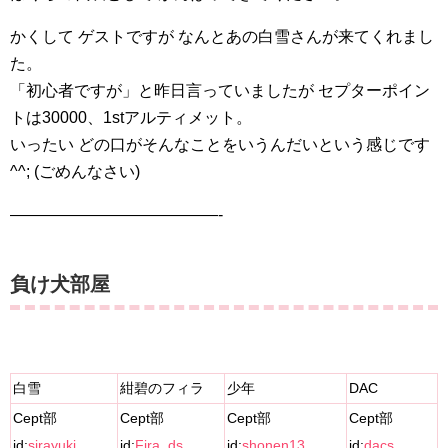
かくして ゲストですが なんとあの白雪さんが来てくれまし
た。
「初心者ですが」と昨日言っていましたが セプターポイン
トは30000、1stアルティメット。
いったい どの口がそんなことをいうんだいという感じです
^^; (ごめんなさい)
—————————————-
負け犬部屋
白雪
紺碧のフィラ
少年
DAC
Cept部
Cept部
Cept部
Cept部
id:
sirayuki
id:
Fira_ds
id:
shonen13
id:
dacs