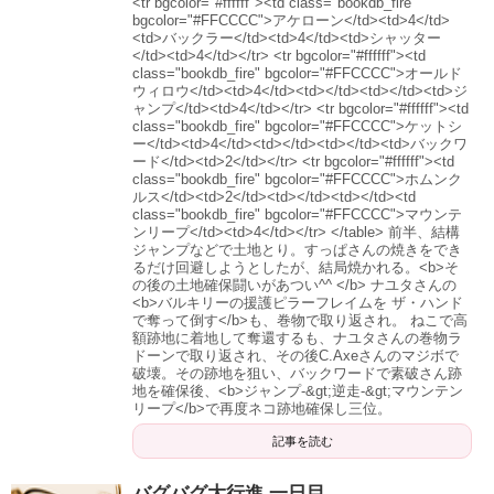
<tr bgcolor="#ffffff"><td class="bookdb_fire"
bgcolor="#FFCCCC">アケローン</td><td>4</td>
<td>バックラー</td><td>4</td><td>シャッター
</td><td>4</td></tr> <tr bgcolor="#ffffff"><td
class="bookdb_fire" bgcolor="#FFCCCC">オールド
ウィロウ</td><td>4</td><td></td><td></td><td>ジ
ャンプ</td><td>4</td></tr> <tr bgcolor="#ffffff"><td
class="bookdb_fire" bgcolor="#FFCCCC">ケットシ
ー</td><td>4</td><td></td><td></td><td>バックワ
ード</td><td>2</td></tr> <tr bgcolor="#ffffff"><td
class="bookdb_fire" bgcolor="#FFCCCC">ホムンク
ルス</td><td>2</td><td></td><td></td><td
class="bookdb_fire" bgcolor="#FFCCCC">マウンテ
ンリープ</td><td>4</td></tr> </table> 前半、結構
ジャンプなどで土地とり。すっぱさんの焼きをでき
るだけ回避しようとしたが、結局焼かれる。<b>そ
の後の土地確保闘いがあつい^^ </b> ナユタさんの
<b>バルキリーの援護ピラーフレイムを ザ・ハンド
で奪って倒す</b>も、巻物で取り返され。 ねこで高
額跡地に着地して奪還するも、ナユタさんの巻物ラ
ドーンで取り返され、その後C.Axeさんのマジボで
破壊。その跡地を狙い、バックワードで素破さん跡
地を確保後、<b>ジャンプ-&gt;逆走-&gt;マウンテン
リープ</b>で再度ネコ跡地確保し三位。
記事を読む
バグバグ大行進 一日目