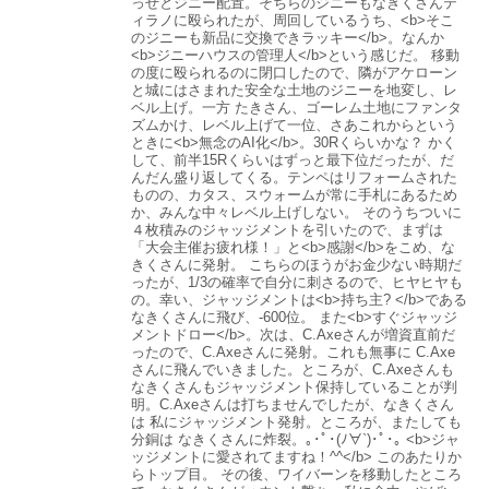
っせとジニー配置。そちらのジニーもなきくさんテ
ィラノに殴られたが、周回しているうち、<b>そこ
のジニーも新品に交換できラッキー</b>。なんか
<b>ジニーハウスの管理人</b>という感じだ。 移動
の度に殴られるのに閉口したので、隣がアケローン
と城にはさまれた安全な土地のジニーを地変し、レ
ベル上げ。一方 たきさん、ゴーレム土地にファンタ
ズムかけ、レベル上げて一位、さあこれからという
ときに<b>無念のAI化</b>。30Rくらいかな？ かく
して、前半15Rくらいはずっと最下位だったが、だ
んだん盛り返してくる。テンペはリフォームされた
ものの、カタス、スウォームが常に手札にあるため
か、みんな中々レベル上げしない。 そのうちついに
４枚積みのジャッジメントを引いたので、まずは
「大会主催お疲れ様！」と<b>感謝</b>をこめ、な
きくさんに発射。 こちらのほうがお金少ない時期だ
ったが、1/3の確率で自分に刺さるので、ヒヤヒヤも
の。幸い、ジャッジメントは<b>持ち主? </b>である
なきくさんに飛び、-600位。 また<b>すぐジャッジ
メントドロー</b>。次は、C.Axeさんが増資直前だ
ったので、C.Axeさんに発射。これも無事に C.Axe
さんに飛んでいきました。ところが、C.Axeさんも
なきくさんもジャッジメント保持していることが判
明。C.Axeさんは打ちませんでしたが、なきくさん
は 私にジャッジメント発射。ところが、またしても
分銅は なきくさんに炸裂。｡･ﾟ･(ﾉ∀`)･ﾟ･｡ <b>ジャ
ッジメントに愛されてますね！^^</b> このあたりか
らトップ目。 その後、ワイバーンを移動したところ