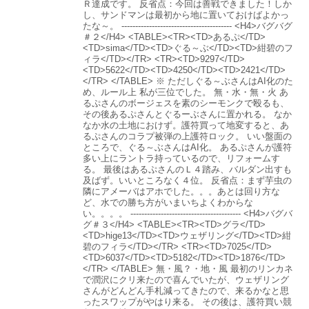
Ｒ達成です。 反省点：今回は善戦できました！しか
し、サンドマンは最初から地に置いておけばよかっ
たな～。 ---------------------------------------- <H4>バグバグ
＃２</H4> <TABLE><TR><TD>あるぷ</TD>
<TD>sima</TD><TD>ぐる～ぶ</TD><TD>紺碧のフ
ィラ</TD></TR> <TR><TD>9297</TD>
<TD>5622</TD><TD>4250</TD><TD>2421</TD>
</TR> </TABLE> ※ ただしぐる～ぶさんはAI化のた
め、ルール上 私が三位でした。 無・水・無・火 あ
るぷさんのボージェスを素のシーモンクで殴るも、
その後あるぷさんとぐるーぶさんに置かれる。 なか
なか水の土地におけず。護符買って地変すると、あ
るぷさんのコラプ被弾の上護符ロック。 いい盤面の
ところで、ぐる～ぶさんはAI化。 あるぷさんが護符
多い上にラントラ持っているので、リフォームす
る。 最後はあるぷさんのＬ４踏み、バルダン出すも
及ばず。いいところなく４位。 反省点：まず芋虫の
隣にアメーバはアホでした。。。あとは回り方な
ど、水での勝ち方がいまいちよくわからな
い。。。。 ---------------------------------------- <H4>バグバ
グ＃３</H4> <TABLE><TR><TD>グラ</TD>
<TD>hige13</TD><TD>ウェザリング</TD><TD>紺
碧のフィラ</TD></TR> <TR><TD>7025</TD>
<TD>6037</TD><TD>5182</TD><TD>1876</TD>
</TR> </TABLE> 無・風？・地・風 最初のリンカネ
で潤沢にクリ来たので喜んでいたが、ウェザリング
さんがどんどん手札減ってきたので、来るかなと思
ったスワップがやはり来る。 その後は、護符買い競