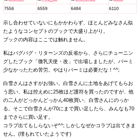
7556
6559
6484
6110
示し合わせていないにもかかわらず、ほとんどみなさん似
たようなコンセプトのブックで大盛り上がり。
ブックの内容はここでは触れません。
私はバグバグ・リターンズの反省から、さらにチューニン
グしたブック「微乳天使・改」で出場しましたが、パーミ
少なかったため苦労。やはりパーミは必要だな！^^;
白雪さんはさすがお強い。白雪さんに土地をあげてもらお
う思い、私は控えめに25枚ほど護符を買ったのですが、他
の二人がどっかんどっかん40枚買い、白雪さんにのっか
る。そこで白雪さんが70にまで買い足したら、みんなも70
までさらに買い足す。
コラプ出てもしらないぞ^^; しかしなぜかコラプは出てきま
せん。(埋もれていたようです)