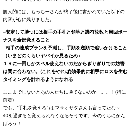
個人的には、もっちーさんが終了後に書かれていた以下の
内容が心に残りました。
–
安定して勝つには相手の手札と領地と護符枚数と周回ボー
ナスを全部覚えること
–
相手の達成プランを予測し、手順を逆順で追いかけること
（いまどのくらいヤバイか見るため）
１Ｒに一回しかスペル使えないのだからぎりぎりでの妨害
は間に合わない。(これをやれば)効果的に相手にロスを生む
タイミングを計れるようになれる
ここまでしないとあの人たちに勝てないのか。。。！(特に
前者)
でも、”手札を覚えろ” は マサオサダさんも言ってたな～。
40を過ぎると覚えられなくなるそうです。今のうちにがん
ばろう！