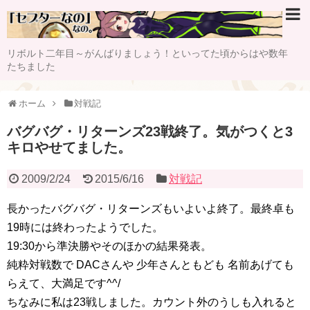
リボルト二年目～がんばりましょう！といってた頃からはや数年
たちました
ホーム
対戦記
バグバグ・リターンズ23戦終了。気がつくと3
キロやせてました。
2009/2/24
2015/6/16
対戦記
長かったバグバグ・リターンズもいよいよ終了。最終卓も
19時には終わったようでした。
19:30から準決勝やそのほかの結果発表。
純粋対戦数で DACさんや 少年さんともども 名前あげても
らえて、大満足です^^/
ちなみに私は23戦しました。カウント外のうしも入れると