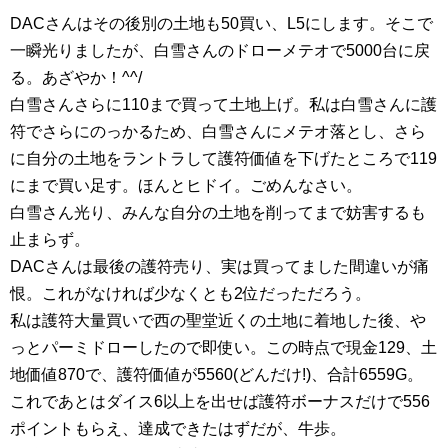
DACさんはその後別の土地も50買い、L5にします。そこで
一瞬光りましたが、白雪さんのドローメテオで5000台に戻
る。あざやか！^^/
白雪さんさらに110まで買って土地上げ。私は白雪さんに護
符でさらにのっかるため、白雪さんにメテオ落とし、さら
に自分の土地をラントラして護符価値を下げたところで119
にまで買い足す。ほんとヒドイ。ごめんなさい。
白雪さん光り、みんな自分の土地を削ってまで妨害するも
止まらず。
DACさんは最後の護符売り、実は買ってました間違いが痛
恨。これがなければ少なくとも2位だっただろう。
私は護符大量買いで西の聖堂近くの土地に着地した後、や
っとパーミドローしたので即使い。この時点で現金129、土
地価値870で、護符価値が5560(どんだけ!)、合計6559G。
これであとはダイス6以上を出せば護符ボーナスだけで556
ポイントもらえ、達成できたはずだが、牛歩。