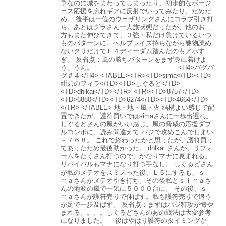
争なのに城をまわってしまったり、初歩的なボージ
ェス応援を忘れギアに反射でいってみたり、だめだ
め。 後半は一位のウェザリングさんにコラプ引き打
ち。あとはグラさん一人旅状態だったが、他のお二
方もまた伸びてきて、３強・私だけ負けているいつ
ものパターンに。ヘルブレイズ持ちながら巻物読め
ないクリだけでＬ４ディーダム踏んだのもアホす
ぎ。 反省点：風の勝ちパターンをまず身に着けよ
う。うん。 ---------------------------------------- <H4>バグバ
グ＃４</H4> <TABLE><TR><TD>sima</TD><TD>
紺碧のフィラ</TD><TD>しぐるど</TD>
<TD>dhlkai</TD></TR> <TR><TD>8757</TD>
<TD>6880</TD><TD>6274</TD><TD>4664</TD>
</TR> </TABLE> 地・地・風・火 結構よい感じで配
置できたが、護符買いではsimaさんに一歩出遅れ。
しぐるどさんの風がいい感じ。風の脅威の応援ダブ
ルコンボに、読み間違えて バジで攻めこんでしまい
－７６８。 これで終わったかと思ったが、護符買っ
てあったため最後助かった。 dhlkai さんが、リフォ
ームをたくさん打つので、かなりマナに恵まれる。
リバイバルもマナになり打つ手なし。 しぐるどさん
が私のメテオをスミスった後、Ｌ５にするも、ｓｉ
ｍａさんがメテオ引き打ち。その後私とｓｉｍａさ
んの地変の嵐で一気に５０００台に。 その後、ｓｉ
ｍａさんが護符売りで伸ばす。私も護符売りで追う
が足で一歩及ばず。 反省点：まずはバジ特攻が悔や
まれる。。。。しぐるどさんのあの戦法は大変参考
になりました。 後はやはり護符のタイミングか