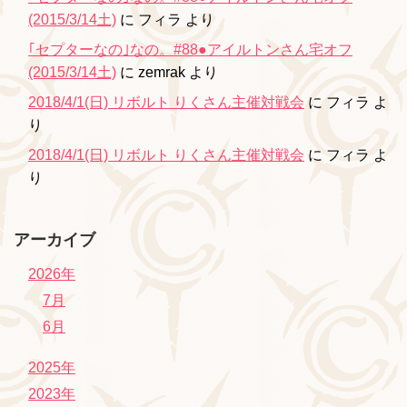
(2015/3/14土)
に
フィラ
より
｢セプターなの｣なの。#88●アイルトンさん宅オフ
(2015/3/14土)
に
zemrak
より
2018/4/1(日) リボルト りくさん主催対戦会
に
フィラ
よ
り
2018/4/1(日) リボルト りくさん主催対戦会
に
フィラ
よ
り
アーカイブ
2026年
7月
6月
2025年
2023年