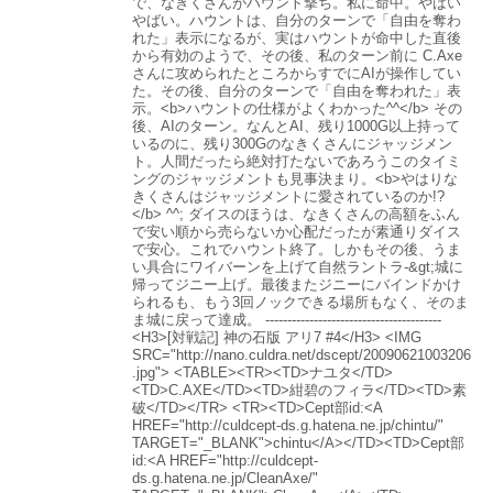
で、なきくさんがハウント撃ち。私に命中。やばい
やばい。ハウントは、自分のターンで「自由を奪わ
れた」表示になるが、実はハウントが命中した直後
から有効のようで、その後、私のターン前に C.Axe
さんに攻められたところからすでにAIが操作してい
た。その後、自分のターンで「自由を奪われた」表
示。<b>ハウントの仕様がよくわかった^^</b> その
後、AIのターン。なんとAI、残り1000G以上持って
いるのに、残り300Gのなきくさんにジャッジメン
ト。人間だったら絶対打たないであろうこのタイミ
ングのジャッジメントも見事決まり。<b>やはりな
きくさんはジャッジメントに愛されているのか!?
</b> ^^; ダイスのほうは、なきくさんの高額をふん
で安い順から売らないか心配だったが素通りダイス
で安心。これでハウント終了。しかもその後、うま
い具合にワイバーンを上げて自然ラントラ-&gt;城に
帰ってジニー上げ。最後またジニーにバインドかけ
られるも、もう3回ノックできる場所もなく、そのま
ま城に戻って達成。 ----------------------------------------
<H3>[対戦記] 神の石版 アリ7 #4</H3> <IMG
SRC="http://nano.culdra.net/dscept/20090621003206
.jpg"> <TABLE><TR><TD>ナユタ</TD>
<TD>C.AXE</TD><TD>紺碧のフィラ</TD><TD>素
破</TD></TR> <TR><TD>Cept部id:<A
HREF="http://culdcept-ds.g.hatena.ne.jp/chintu/"
TARGET="_BLANK">chintu</A></TD><TD>Cept部
id:<A HREF="http://culdcept-
ds.g.hatena.ne.jp/CleanAxe/"