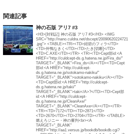
関連記事
神の石版 アリ7 #3
<H3>[対戦記] 神の石版 アリ7 #3</H3> <IMG
SRC="http://nano.culdra.net/dscept/20090620224721
.jpg"> <TABLE><TR><TD>紺碧のフィラ</TD>
<TD>外鴨なきく</TD><TD>たき[切断]</TD>
<TD>C.AXE</TD></TR> <TR><TD>Cept部id:<A
HREF="http://culdcept-ds.g.hatena.ne.jp/Fira_ds/"
TARGET="_BLANK">Fira_ds</A></TD><TD>Cept
部id:<A HREF="http://culdcept-
ds.g.hatena.ne.jp/sotokamo-nakiku/"
TARGET="_BLANK">sotokamo-nakiku</A></TD>
<TD>Cept部id:<A HREF="http://culdcept-
ds.g.hatena.ne.jp/taki/"
TARGET="_BLANK">taki</A>?</TD><TD>Cept部
id:<A HREF="http://culdcept-
ds.g.hatena.ne.jp/CleanAxe/"
TARGET="_BLANK">CleanAxe</A></TD></TR>
<TR><TD>7172</TD><TD>2871</TD>
<TD>2670</TD><TD>2704</TD></TR> </TABLE>
燃えろジニー・神の審判<br><A
TARGET="_BLANK"
HREF="http://aa1.versus.jp/bookdb/bookdb.cgi?