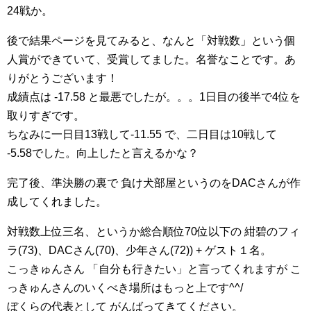
24戦か。
後で結果ページを見てみると、なんと「対戦数」という個
人賞ができていて、受賞してました。名誉なことです。あ
りがとうございます！
成績点は -17.58 と最悪でしたが。。。1日目の後半で4位を
取りすぎです。
ちなみに一日目13戦して-11.55 で、二日目は10戦して
-5.58でした。向上したと言えるかな？
完了後、準決勝の裏で 負け犬部屋というのをDACさんが作
成してくれました。
対戦数上位三名、というか総合順位70位以下の 紺碧のフィ
ラ(73)、DACさん(70)、少年さん(72)) + ゲスト１名。
こっきゅんさん 「自分も行きたい」と言ってくれますが こ
っきゅんさんのいくべき場所はもっと上です^^/
ぼくらの代表として がんばってきてください。