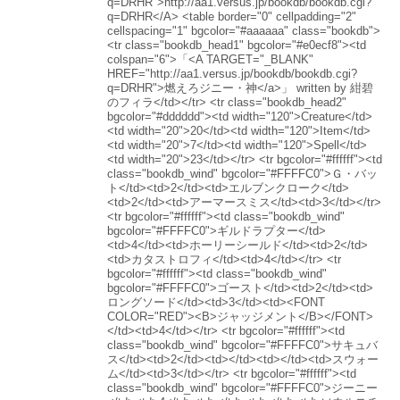
q=DRHR">http://aa1.versus.jp/bookdb/bookdb.cgi?
q=DRHR</A> <table border="0" cellpadding="2"
cellspacing="1" bgcolor="#aaaaaa" class="bookdb">
<tr class="bookdb_head1" bgcolor="#e0ecf8"><td
colspan="6">「<A TARGET="_BLANK"
HREF="http://aa1.versus.jp/bookdb/bookdb.cgi?
q=DRHR">燃えろジニー・神</a>」 written by 紺碧
のフィラ</td></tr> <tr class="bookdb_head2"
bgcolor="#dddddd"><td width="120">Creature</td>
<td width="20">20</td><td width="120">Item</td>
<td width="20">7</td><td width="120">Spell</td>
<td width="20">23</td></tr> <tr bgcolor="#ffffff"><td
class="bookdb_wind" bgcolor="#FFFFC0">Ｇ・バッ
ト</td><td>2</td><td>エルブンクローク</td>
<td>2</td><td>アーマースミス</td><td>3</td></tr>
<tr bgcolor="#ffffff"><td class="bookdb_wind"
bgcolor="#FFFFC0">ギルドラプター</td>
<td>4</td><td>ホーリーシールド</td><td>2</td>
<td>カタストロフィ</td><td>4</td></tr> <tr
bgcolor="#ffffff"><td class="bookdb_wind"
bgcolor="#FFFFC0">ゴースト</td><td>2</td><td>
ロングソード</td><td>3</td><td><FONT
COLOR="RED"><B>ジャッジメント</B></FONT>
</td><td>4</td></tr> <tr bgcolor="#ffffff"><td
class="bookdb_wind" bgcolor="#FFFFC0">サキュバ
ス</td><td>2</td><td></td><td></td><td>スウォー
ム</td><td>3</td></tr> <tr bgcolor="#ffffff"><td
class="bookdb_wind" bgcolor="#FFFFC0">ジーニー