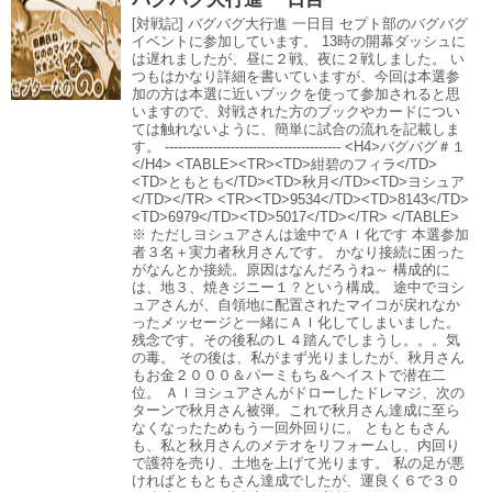
[対戦記] バグバグ大行進 一日目 セプト部のバグバグ
イベントに参加しています。 13時の開幕ダッシュに
は遅れましたが、昼に２戦、夜に２戦しました。 い
つもはかなり詳細を書いていますが、今回は本選参
加の方は本選に近いブックを使って参加されると思
いますので、対戦された方のブックやカードについ
ては触れないように、簡単に試合の流れを記載しま
す。 ---------------------------------------- <H4>バグバグ＃１
</H4> <TABLE><TR><TD>紺碧のフィラ</TD>
<TD>ともとも</TD><TD>秋月</TD><TD>ヨシュア
</TD></TR> <TR><TD>9534</TD><TD>8143</TD>
<TD>6979</TD><TD>5017</TD></TR> </TABLE>
※ ただしヨシュアさんは途中でＡＩ化です 本選参加
者３名＋実力者秋月さんです。 かなり接続に困った
がなんとか接続。原因はなんだろうね～ 構成的に
は、地３、焼きジニー１？という構成。 途中でヨシ
ュアさんが、自領地に配置されたマイコが戻れなか
ったメッセージと一緒にＡＩ化してしまいました。
残念です。その後私のＬ４踏んでしまうし。。。気
の毒。 その後は、私がまず光りましたが、秋月さん
もお金２０００＆パーミもち＆ヘイストで潜在二
位。 ＡＩヨシュアさんがドローしたドレマジ、次の
ターンで秋月さん被弾。これで秋月さん達成に至ら
なくなったためもう一回外回りに。 ともともさん
も、私と秋月さんのメテオをリフォームし、内回り
で護符を売り、土地を上げて光ります。 私の足が悪
ければともともさん達成でしたが、運良く６で３０