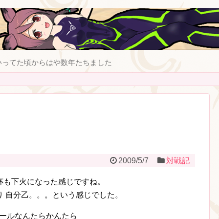
いってた頃からはや数年たちました
2009/5/7
対戦記
杯も下火になった感じですね。
り 自分乙。。。という感じでした。
ーテールなんたらかんたら