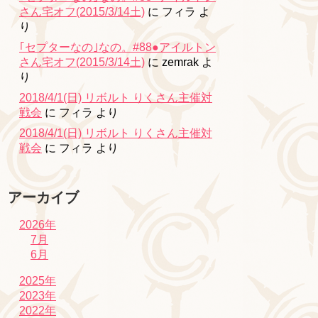
さん宅オフ(2015/3/14土)
に
フィラ
よ
り
｢セプターなの｣なの。#88●アイルトン
さん宅オフ(2015/3/14土)
に
zemrak
よ
り
2018/4/1(日) リボルト りくさん主催対
戦会
に
フィラ
より
2018/4/1(日) リボルト りくさん主催対
戦会
に
フィラ
より
アーカイブ
2026年
7月
6月
2025年
2023年
2022年