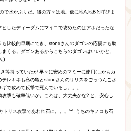
なので水かぶりだ。後の方々は地。仮に地A,地Bと呼びま
マヒしたディーダムにマイコで攻めたのはアホだったな
も比較的早期にでき、stoneさんのダゴンの応援にも助
しまくる。ダゴンあるからこちらのダゴンはいいかと、
ん)
き等持っていたが 早々に安めのマミーに使用(しかもカ
テレキネも私の亀とstoneさんのリリスをごっつんこさ
サギで攻めて反撃で死んでいるし。。。
攻撃も確率低いか。これは、大丈夫かな? と、安心し
カトリス攻撃であわれ石に。。。^^; うちのキノコも石