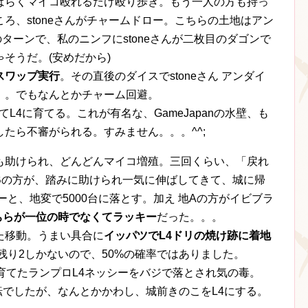
ばらくマイコ殴れるだけ殴り歩き。もう一人の方も持っ
ろ、stoneさんがチャームドロー。こちらの土地はアン
のターンで、私のニンフにstoneさんが二枚目のダゴンで
そうだ。(安めだから)
スワップ実行
。その直後のダイスでstoneさん アンダイ
。。でもなんとかチャーム回避。
てL4に育てる。これが有名な、GameJapanの水壁、も
たら不審がられる。すみません。。。^^;
も助けられ、どんどんマイコ増殖。三回くらい、「戻れ
Bの方が、踏みに助けられ一気に伸ばしてきて、城に帰
ーと、地変で5000台に落とす。加え 地Aの方がイビブラ
ちらが一位の時でなくてラッキー
だった。。。
た移動。うまい具合に
イッパツでL4ドリの焼け跡に着地
残り2しかないので、50%の確率ではありました。
く育てたランプロL4ネッシーをバジで落とされ気の毒。
転でしたが、なんとかかわし、城前きのこをL4にする。