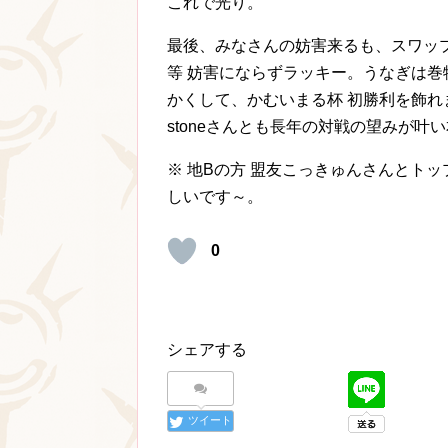
これで光り。
最後、みなさんの妨害来るも、スワッ
等 妨害にならずラッキー。うなぎは巻
かくして、かむいまる杯 初勝利を飾れ
stoneさんとも長年の対戦の望みが叶
※ 地Bの方 盟友こっきゅんさんとトッ
しいです～。
0
シェアする
ツイート