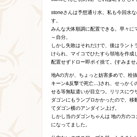
stoneさんは予想通り水。私も今回水
す。
みんな大体順調に配置できる。早々に
～自分。
しかし失敗はそれだけで、後はラントラ
けられ、マイコでひたすら領地を作成
配置せずドロー即ポイ捨て。(すみませ
地Aの方が、ちょっと妨害多めで、栓抜
キーン&反撃で死亡…)され、せっかくの
せる等無駄遣いが目立つ。リリスにウ
ダゴンにもランプロかかったので、移動
てダゴン横のアンダイン上げ。
しかし当のダゴンちゃんは 地の方のコ
になってました。