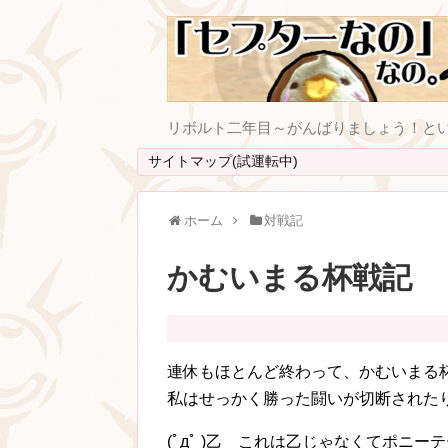
リボルト二年目～がんばりましょう！と
サイトマップ(試運転中)
ホーム
対戦記
かむいまる杯戦記
連休もほとんど終わって、かむいまる
私はせっかく勝った闘いが切断された
(ﾟдﾟ )乙 これは乙じゃなくてポニ