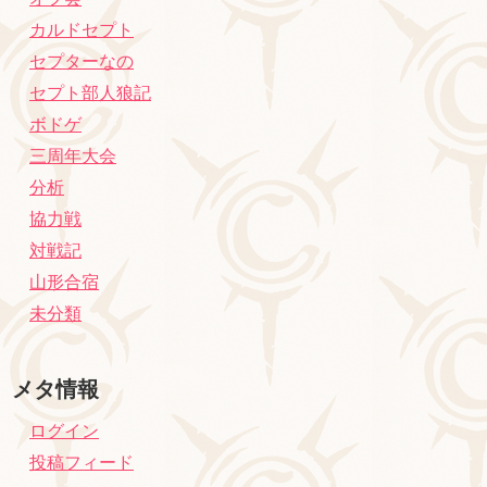
カルドセプト
セプターなの
セプト部人狼記
ボドゲ
三周年大会
分析
協力戦
対戦記
山形合宿
未分類
メタ情報
ログイン
投稿フィード