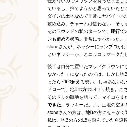
仕方ないのでスワップを持ったままし
ているし、捨てようかと思っていたとこ
ダインの土地なので非常にヤバイ!! そ
攻め込み。チャームは使わない、そりゃ
そのラウンドの私のターンで、
即行で
ンも踏める状態。非常にヤバかった。
stoneさんが、ネッシーにランプロかけ
といネッシーか、とニッコリマークだし
後半は自分で置いたマッドクラウンに
なかった」になったのでは。しかし地
ったら7000超える勢い。しゃあないな
ドローで、地Bの方のL4ドリ焼き。
こ
そのドリの跡地を狙って、マイコをま
できた
。ラッキーだ。ま、土地の空き 
stoneさんの方は、地Bの方にせっか
私は、地Bの方のL5を踏んでいたら逆