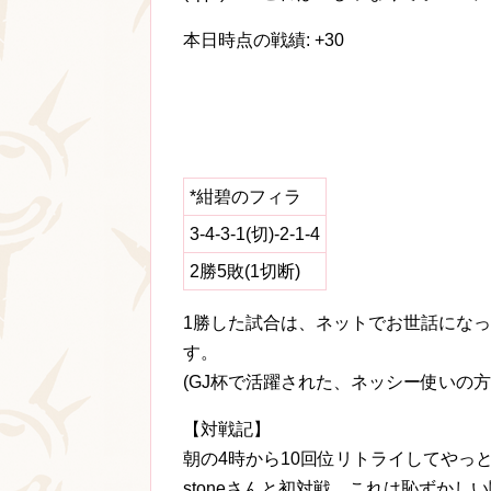
本日時点の戦績: +30
*紺碧のフィラ
3-4-3-1(切)-2-1-4
2勝5敗(1切断)
1勝した試合は、ネットでお世話になっ
す。
(GJ杯で活躍された、ネッシー使いの方
【対戦記】
朝の4時から10回位リトライしてやっ
stoneさんと初対戦。これは恥ずかしい闘