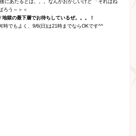
最後にあたるとは。。。なんかおかしいけど 「それはね
ばろう～＞＜
/
地獄の最下層でお待ちしているぜ。。。！
(土)は何時でもよく、9/6(日)は21時までならOKです^^