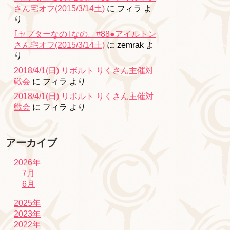
さん宅オフ(2015/3/14土)
に
フィラ
よ
り
｢セプターなの｣なの。#88●アイルトン
さん宅オフ(2015/3/14土)
に
zemrak
よ
り
2018/4/1(日) リボルト りくさん主催対
戦会
に
フィラ
より
2018/4/1(日) リボルト りくさん主催対
戦会
に
フィラ
より
アーカイブ
2026年
7月
6月
2025年
2023年
2022年