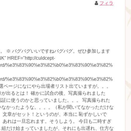
フィラ
状態。 ※ バグバグいいですねバグバグ。ぜひ参加します
" HREF="http://culdcept-
keyword/%e3%83%90%e3%82%b0%e3%83%90%e3%82%
keyword/%e3%83%90%e3%82%b0%e3%83%90%e3%82%
式の本選ページになにやら出場者リスト出ていますが。。。
章が出るとは！ 確かに試合の後、写真撮られました
認証に使うのかと思っていました。。。 写真撮られた
いなかったような。。。。（私が聞いてなかっただけな
、文章がセット！というのが、本当に 恥ずかしいで
 あれは一旦忘れます。そうしよう。 今日も二時すぎ
１組だけ始まっていましたが、それにも出遅れ、仕方な