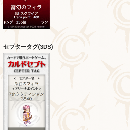
セプタータグ(3DS)