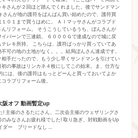
レキさんが２回ほど踏んでくれました。後でサンドマン
レキさんが地の護符をばんばん買い始めたので、護符買
は１０１まで買うはめに。 ＡＩマッサさんがコラプド
さんリフォーム。 そうこうしているうち、ぼんさんが
ワイバーンで三連鎖。 ６０００Ｇで達成なので城に戻
もテレキ所持。 こちらは、護符ばっかり買っていてあ
動不可の地の土地がなく。。。結局ぼんさん達成です。
ク相手だったので、もう少し早くサンドマンを引けてい
最初の事故はリンカネ４枚にしてこの始末。ま、仕方な
グ的には、後の護符はもっとどーんと買っておいてよか
にコラプリフォーム後。
祝) 大阪オフ 動画暫定up
た! 主催のさるたにさん、二次会主催のウェザリングさ
のみなさんお疲れ様でした! 取り急ぎ、対戦動画をUp
ダー ブリードなし ...