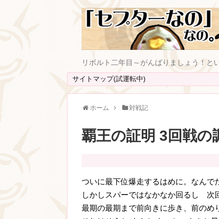
リボルト二年目～がんばりましょう！と
サイトマップ(試運転中)
ホーム
対戦記
覇王の証明 3回戦の
ついに最下位爆走するはめに。なんで
しかしスパーではなかなか回るし 次
最期の最期まで前向きに歩き、前のめりに