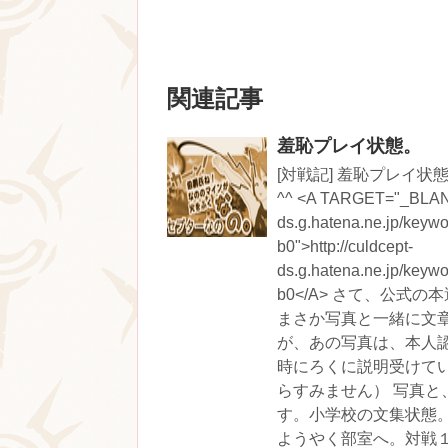
関連記事
羞恥プレイ状態。
[対戦記] 羞恥プレイ
^^ <A TARGET="_BLANK
ds.g.hatena.ne.jp/
b0">http://culdcept-
ds.g.hatena.ne.jp/
b0</A> さて、公
まさか写真と一緒に文
が、あの写真は、本人
時にろくに説明受けて
らすみません） 写真と
す。小学校の文集状態。
ようやく部室へ。対戦