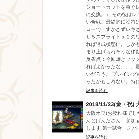
ショートカットを急ぐ
に交換。） その後は
い合戦。最終的に護符
ローで、すかさずレキ
Ｌ５スプライトｘ２の
れば達成状態に。しか
まり上げられそうな移
反省点：今回焼きブッ
ればよかったな。。。
いだろう。 プレイン
ったかもしれない。特
記事を読む
2018/11/23(金・
大阪オフ(お疲れ様でし
んとぱんださん、参加者
します 第一試合 スパイ
記事を読む