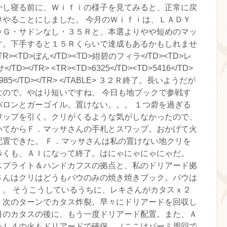
かし寝る前に、Ｗｉｆｉの様子を見てみると、正常に戻
けやることにしました。 今月のＷｉｆｉは、ＬＡＤＹ
０Ｇ・サドンなし・３５Ｒと、本選よりやや短めのマッ
す。下手すると１５Ｒくらいで達成もあるかもしれませ
TR><TD>ぼん</TD><TD>紺碧のフィラ</TD><TD>レ
TD></TR> <TR><TD>6325</TD><TD>5416</TD>
>2985</TD></TR> </TABLE> ３２Ｒ終了。長いようだが
なので。やはり短いですね。 今日も地ブックで参戦す
バロンとガーゴイル。置けない。。。 １つ砦を過ぎる
ワップを引く。クリがくるような気がしなかったので、
いてからＦ．マッサさんの手札とスワップ。おかげて火
配置できた。 Ｆ．マッサさんは私の置けない地クリを
歩くも、ＡＩになって終了。はにゃにゃにゃにゃだ。
スプライト＆ハンドカフスの拠点と、私のドリアード拠
さんはクリはどうもパウのみの焼き焼きブック。パウは
く。 そうこうしているうちに、レキさんがカタスｘ２
。次のターンでカタス炸裂。早々にドリアードを回収し
目のカタスの後に、もう一度ドリアード配置。また、Ａ
たＬ４の火もドリアードで確保。（ここはパーミ周回で