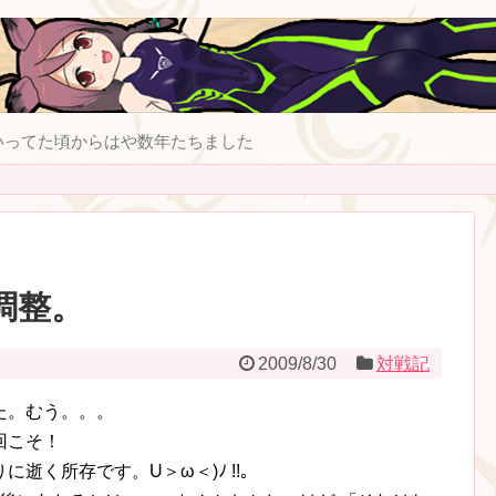
いってた頃からはや数年たちました
調整。
2009/8/30
対戦記
た。むう。。。
回こそ！
逝く所存です。U＞ω＜)ﾉ !!。