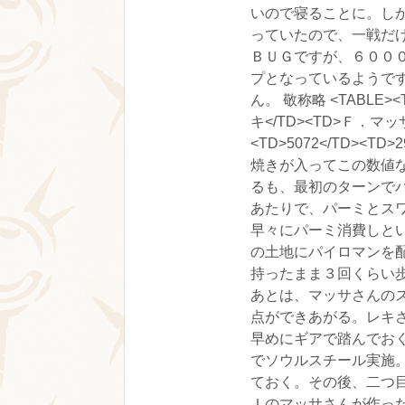
いので寝ることに。し
っていたので、一戦だ
ＢＵＧですが、６００
プとなっているようで
ん。 敬称略 <TABLE><
キ</TD><TD>Ｆ．マッサ</
<TD>5072</TD><TD
焼きが入ってこの数値
るも、最初のターンで
あたりで、パーミとス
早々にパーミ消費しと
の土地にパイロマンを
持ったまま３回くらい
あとは、マッサさんの
点ができあがる。レキ
早めにギアで踏んでお
でソウルスチール実施
ておく。その後、二つ
Ｉのマッサさんが作っ