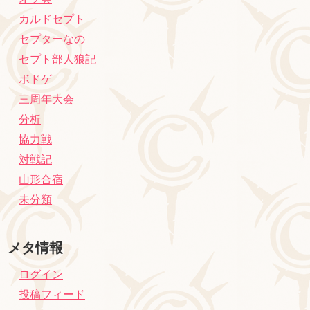
カルドセプト
セプターなの
セプト部人狼記
ボドゲ
三周年大会
分析
協力戦
対戦記
山形合宿
未分類
メタ情報
ログイン
投稿フィード